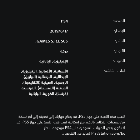
المنصة:
PS4
الإصدار:
17‏/6‏/2019
الناشر:
505 GAMES S.R.L.
الأنواع:
حركة
الصوت:
الإنجليزية, اليابانية
لغات الشاشة:
الأسبانية, الألمانية, الإنجليزية,
الإيطالية, البرتغالية (البرازيل),
الروسية, الصينية (التقليدية),
الصينية (المبسطة), الفرنسية
(فرنسا), الكورية, اليابانية
للعب هذه اللعبة على جهاز PS5، قد يحتاج جهازك إلى تحديثه إلى آخر نسخة 
من برمجيات النظام. بالرغم من إمكانية لعب هذه اللعبة على جهاز PS5، قد 
لا تكون بعض الميزات المتوفرة على PS4 موجودة. انظر 
‎PlayStation.com/bc لمزيد من التفاصيل.