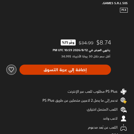
505 GAMES S.R.L.
PS4
$8.74
$34.99
وفّر 75%‏
مخصوم من السعر الأصلي البالغ $34.99‏
ينتهي العرض في 12‏/8‏/2026 10:59 PM UTC‏
أقل سعر خلال 30 يومًا الأخيرة: $34.99‏
إضافة إلى عربة التسوق
تدعم إلى ما يصل 2 لاعبين متصلين عن طريق PS Plus‏
اللعب المتصل اختياري
لاعب واحد
اللعب عن بُعد مدعوم