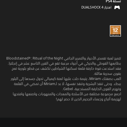
نسخة PS4‏
اهتزاز DUALSHOCK 4‏
تتميز لعبة تقمص الأدوار والتمرير الجانبي Bloodstained®︎: Ritual of the Night
بطابعها القوطي والحركي في أجواء مرعبة تقع في القرن التاسع عشر في إنجلترا.
فقد استدعت قوة خارقة قلعة تسكنها الشياطين تكشف عن قطع بلورية تعج
بقوى سحرية هائلة.
العب بصفتك Miriam، يتيمة حلت عليها لعنة كيميائي تحول جسدها إلى البلور
ببطء. وحتى تنقذ البشرية وتنقذ نفسها، لا بد لـMiriam أن تمضي في القلعة
وتهزم القوى الخارقة المستدعية، Gebel.
اجمع مجموعة مختلفة من الأسلحة والمعدات والمنهوبات واصنعها وافتحها
لهزيمة أتباع وزعماء الجحيم الذين لا حصر لهم!