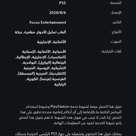
المنصة:
PS5
الإصدار:
6‏/8‏/2024
الناشر:
Focus Entertainment
الأنواع:
ألعاب تمثيل الأدوار, مغامرة, حركة
الصوت:
الألمانية, الإنجليزية
لغات الشاشة:
الأسبانية, الألمانية, الإسبانية
(المكسيك), الإنجليزية, الإيطالية,
البرتغالية (البرازيل), البولندية,
التشيكية, الروسية, الصينية
(التقليدية), الصينية (المبسطة),
الفرنسية (فرنسا), الكورية,
اليابانية
تنزيل هذا المنتج عرضة لشروط خدمة‫ PlayStation وشروط استخدام 
البرنامج الخاصة بنا بالإضافة إلى أي أحكام إضافية محددة تطبق على هذا 
المنتج. إذا كنت لا ترغب في قبول هذه الشروط، لا تقم بتنزيل هذا المنتج. 
راجع شروط الخدمة لمزيد من المعلومات الهامة.
يمكنك تنزيل هذا المحتوى وتشغيله على جهاز PS5 الرئيسي المرتبط بحسابك 