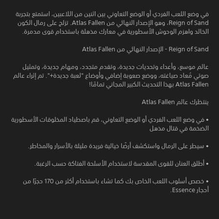
في وضع اللعب الفردي أو الوضع التعاوني بين اثنين من اللاعبين، استمتع بتجربة
Reign of Sand، وهو الإصدار النهائي من Atlas Fallen. تزلج على رمال الكون
الخالد واهزم الوحوش الأسطورية في معارك مذهلة باستخدام قوى مدمرة.
Reign of Sand - الإصدار النهائي من Atlas Fallen
عالم موسع، وأعداء وتحديات جديدة، وتقدم متجدد، ومهام جديدة، وتمثيل
صوتي مُعاد صياغته، ووضع صعوبة إضافي وأوضاع "لعبة جديدة+". تم إثراء عالم
Atlas Fallen بهذا التحديث الكبير المجاني تمامًا!
ينتظرك عالم Atlas Fallen
• في وضع اللعب الفردي أو الوضع التعاوني، قم باصطياد المخلوقات الأسطورية
الضخمة في قتال مذهل
• سيطر على الرمال واستكشف أرضًا خيالية فريدة مليئة بالأسرار والمخاطر.
• أطلق العنان للقوى المقدسة لاستخدام الأسلحة الفتاكة حسب الرغبة.
• خصص أسلوب اللعب الخاص بك كما تشاء باستخدام أكثر من 170 حجرًا من
أحجار Essence.