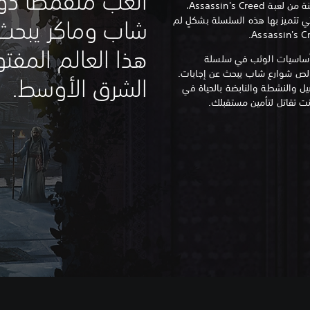
العب متقمصًا دو
بعد مرور 15 عامًا على أول مغامرة مُحسنة من لعبة Assassin's Creed،
تي تتميز بها هذه السلسلة بشكلٍ لم
شاب وماكر يبحث 
هذا العالم المف
 أساسيات الوثب في سلسلة
 ستتقمص دور Basim وهو لص شوارع شاب يبحث عن إجابات.
الشرق الأوسط.
يل والنشطة والنابضة بالحياة في
ت تقاتل لتأمين مستقبلك.