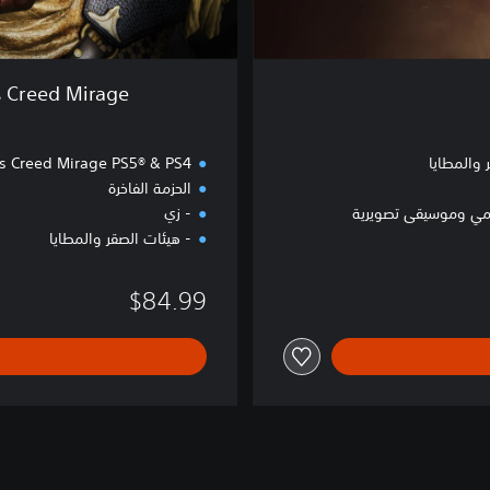
d
M
i
r
Assassin's Creed Mirage السراب -
a
g
e
 والمطايا
s Creed Mirage PS5® & PS4™
ا
الحزمة الفاخرة
ل
مي وموسيقى تصويرية
- زي
س
ر
- هيئات الصقر والمطايا
ا
ب
$84.99
-
إ
ص
د
ا
ر
ا
ل