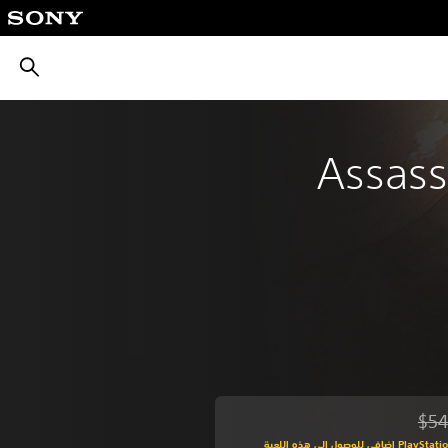
بحث
Assass
$54
من السعر الأصلي البالغ $54.99‏
اشترك في PlayStation Plus إضافي للوصول إلى هذه اللعبة