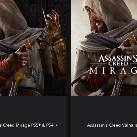
a
n
d
a
r
d
E
d
i
t
i
o
n
s Creed Mirage PS5® & PS4™
Assassin’s Creed Valhall