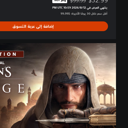
$99.99
مخصوم من السعر الأصلي البالغ $99.99‏
ينتهي العرض في 12‏/8‏/2026 10:59 PM UTC‏
أقل سعر خلال 30 يومًا الأخيرة: $99.99‏
إضافة إلى عربة التسوق
D
e
l
u
x
e
E
d
i
t
i
o
n