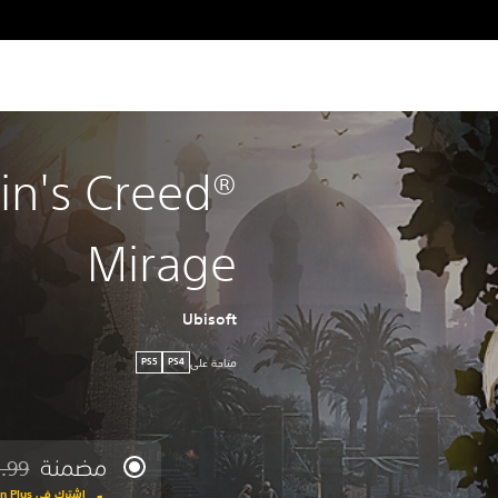
in's Creed®
Mirage
Ubisoft
متاحة على
PS5
PS4
مضمنة
.99
مخصوم 