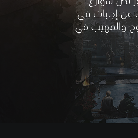
ر لص شوارع
عن إجابات في
توح والمهيب في