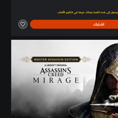
لبالغ $54.99‏
اشترك