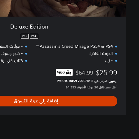
Deluxe Edition
PS5
PS4
Assassin's Creed Mirage PS5® & PS4™
- هيئات الصقر
الحزمة الفاخرة
- خنجر وسيف
- زي
كتاب فني رق
$25.99
$64.99
وفّر 60%‏
مخصوم من السعر الأصلي البالغ $64.99‏
ينتهي العرض في 12‏/8‏/2026 10:59 PM UTC‏
أقل سعر خلال 30 يومًا الأخيرة: $64.99‏
إضافة إلى عربة التسوق