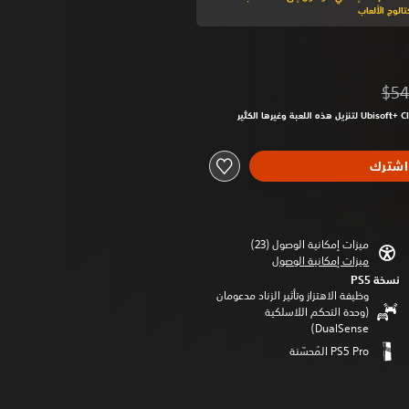
الوج الألعاب
$54
من السعر الأصلي البالغ $54.99‏
اشترك
ميزات إمكانية الوصول (23)‏
ميزات إمكانية الوصول
نسخة PS5‏
وظيفة الاهتزاز وتأثير الزناد مدعومان
(وحدة التحكم اللاسلكية
DualSense‏)