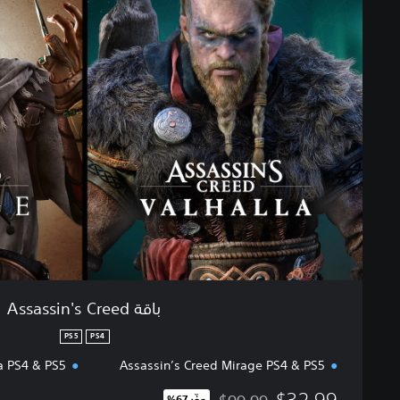
ق
ة
A
s
s
a
s
s
i
n
'
s
C
r
e
e
باقة Assassin's Creed
d
PS5
PS4
a PS4 & PS5
Assassin’s Creed Mirage PS4 & PS5
$32.99
وفّر 67%‏