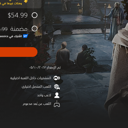
ومئات غيرها في كت
$54.99
مضمنة
.99
مخصوم 
اشترك في Ubisoft+‎ Classics لتنزيل هذه اللعبة وغيرها الكثير
تم الإصدار ٠٥/١٠/٢٠٢٣
المشتريات داخل اللعبة اختيارية
اللعب المتصل اختياري
لاعب واحد
اللعب عن بُعد مدعوم