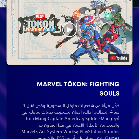
MARVEL TŌKON: FIGHTING
SOULS
كوِّن فريقًا من شخصيات مارفل الأسطورية وخض قتال 4
ضد 4 المطلق. أطلق العنان لمجموعة ضربات مذهلة في
أدوار Spider-Man وCaptain America وIron Man
والعديد من الأبطال الآخرين في هذا التعاون بين
PlayStation Studios وArc System Works وMarvel
Games الذي سيتاح على أجهزة PS5 والكمبيوتر.