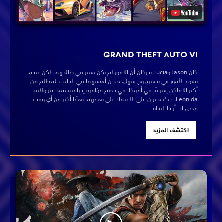
GRAND THEFT AUTO VI
كان Jason وLucia يدركان أن الأمور لم تكن تسير في صالحهما. لكن عندما
تسوء الأمور في تحقيق ربح سهل، يجدان أنفسهما في الجانب المظلم من
أكثر الأماكن إشراقًا في أمريكا، في خضم مؤامرة إجرامية تمتد عبر ولاية
Leonida، حيث يجبران على الاعتماد على بعضهما بعضًا أكثر من أي وقت
مضى إذا أرادا النجاة.
اكتشف المزيد