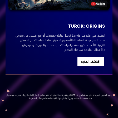
TUROK: ORIGINS
انطلق في رحلة عبر Lost Lands القاتلة بمفردك أو مع زميلين من محاربي
Turok مع عودة السلسلة الأسطورية. طوّر أسلحتك باستخدام الحمض
النووي للأعداء الذين سقطوا، واستخدمها ضد الديناصورات والوحوش
والأهوال القادمة من وراء النجوم.
اكتشف المزيد
جميع العناوين المعروضة مقرر إصدارها في عام 2026 في تاريخ نشرها المقرر. قد تتغير مواعيد إصدار الألعاب التي لم تصدر بعد ويمكن أن
تختلف حسب المنطقة. يرجى التواصل مع الناشر ذو الصلة لمعرفة آخر المستجدات.