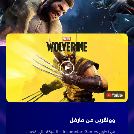
وولڤرين من مارفل
من تطوير Insomniac Games – الشركة التي قدمت