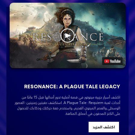
RESONANCE: A PLAGUE TALE LEGACY
اكشف أسرار جزيرة مينوتور في قصة أصلية تدور أحداثها قبل 15 عامًا من
أحداث لعبة A Plague Tale: Requiem. استكشف حقبتين زمنيتين: العصور
الوسطى والعصر المينوي القديم، واستخدم خفة حركتك وذكاءك للحصول
على الكنز المدفون في أعماق المتاهة.
اكتشف المزيد