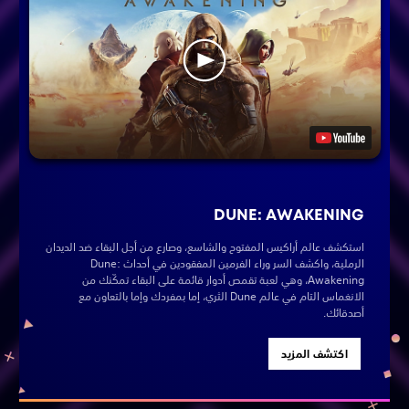
DUNE: AWAKENING
استكشف عالم أراكيس المفتوح والشاسع، وصارع من أجل البقاء ضد الديدان
الرملية، واكشف السر وراء الفرمين المفقودين في أحداث Dune:
Awakening، وهي لعبة تقمص أدوار قائمة على البقاء تمكّنك من
الانغماس التام في عالم Dune الثري، إما بمفردك وإما بالتعاون مع
أصدقائك.
اكتشف المزيد