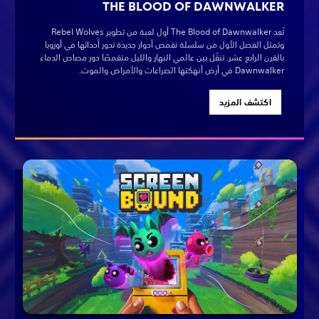
THE BLOOD OF DAWNWALKER
تُعد The Blood of Dawnwalker أول لعبة من تطوير Rebel Wolves
وتمثل الفصل الأول من سلسلة تقمص أدوار جديدة تدور أحداثها في أوروبا
بالقرن الرابع عشر. تنقّل بين عالمي النهار والليل متقمصًا دور مصاص الدماء
Dawnwalker في أرض أنهكتها الصراعات والأمراض والموت.
اكتشف المزيد