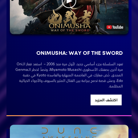
ONIMUSHA: WAY OF THE SWORD
تعود السلسلة بجزء أساسي جديد، لأول مرة منذ 2006 – استعد قفاز الـOni
مرة أخرى بصفتك الأسطوري Miyamoto Musashi، وتصدَّ لخطر الـGenma
المحدق. خُض معارك في العاصمة المنهارة والفاسدة Kyoto في حقبة
Edo، وعش قصة تدمج ببراعة بين القتال المثير بالسيوف والأجواء الخيالية
المظلمة.
اكتشف المزيد