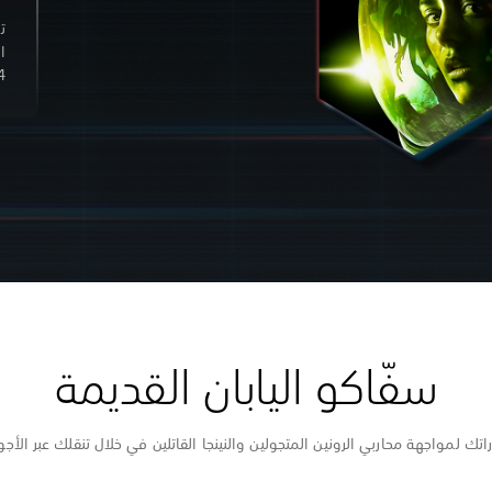
ت
ا
S4
سفّاكو اليابان القديمة
لمواجهة محاربي الرونين المتجولين والنينجا القاتلين في خلال تنقلك عبر الأجواء 