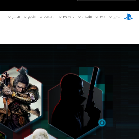
متجر
PS5‏
الألعاب
PS Plus
ملحقات
الأخبار
الدعم