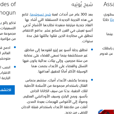
Ass
شبح يُوتِيه
ades of
Shogun
سطوري
بعد 300 عام من أحداث لعبة
شبح تسوشيما
، تتابع
حًا
خلابًا
في هذه التجربة الجديدة المستقلة التي أشاد بها
تذكير رائع بـ
ا
النقاد جندية مرتزقة منفردة تطاردها الأشباح تُدعى
أتسو تعيش في القرن السابع عشر. بدافع الانتقام،
مجموعة من 
بينما
تنطلق في مطاردة الذين قتلوا عائلتها قبل عدة
من مؤامرة 
سنوات.
ادمج قد
 رابطتك
تنطلق رحلة أتسو عبر إيزو لتقودها إلى مناطق
العالم ا
 عن قدوم
غير مستكشفة بينما تسعى للقضاء على عصابة
متوحشين
من ستة مجرمين، وإلى بيئات عدائية يكون فيها
التسلل والقضاء على الأعداء بصمت هما
انصب ال
الوسيلة الأكثر أمانًا لتحقيق أهدافها.
الاقتراب
البارعة 
وعندما يكشف الأعداء أمرك، ستشعر بحماس
القتال باستخدام مجموعة من الأسلحة الأصلية
اكتشف ا
لتلك الحقبة، بدءًا من سيف الكاتانا الخاص
بأتسو، ورمح الياري وسيف الأوداتشي العظيم،
وصولًا إلى الأقواس للهجمات بعيدة المدى.
أفلت من ملاحقة الأعداء باستخدام قنبلة الدخان
للتخفي من جديد.