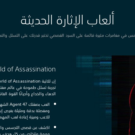
ألعاب الإثارة الحديثة
مس في مغامرات مثيرة قائمة على السرد القصصي تختبر قدرتك على التسلل والنجا
d of Assassination
تجربة تسلل طموحة في عالم مفتو
الدهاء والخداع وأحيانًا القوة ال
العب بصفت
ومفصلة بدقة ومليئة بفرص إبدا
للاعب وميزة إعادة لعب المهم
اكشف عن قصص التجسس والخيا
مهمة وتتخلص من كل هدف، محق