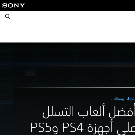
بحث
رشادات ومقالات
فضل ألعاب التسلل
لى أجهزة PS4 وPS5