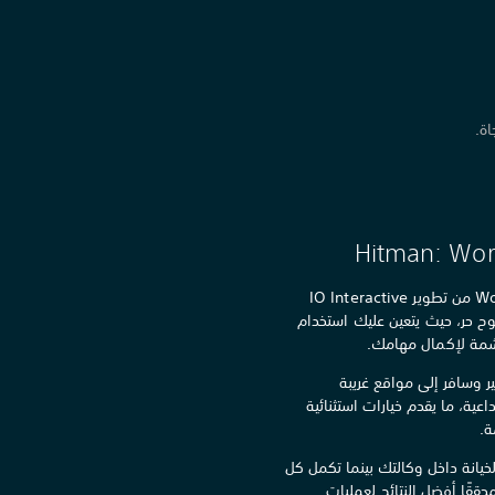
ة.
Hitman: Worl
إن ثلاثية World of Assassination من تطوير IO Interactive
ح حر، حيث يتعين عليك استخدام
غاشمة لإكمال مهامك.
ك Agent 47 الشهير وسافر إلى مواقع غريبة
عية، ما يقدم خيارات استثنائية
ة.
نة داخل وكالتك بينما تكمل كل
قًا أفضل النتائج لعمليات