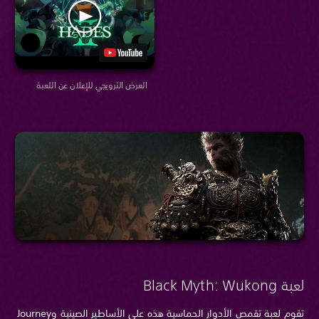
العرض الترويجي للإعلان عن اللعبة
لعبة Black Myth: Wukong
تقوم لعبة تقمص الأدوار الحماسية هذه على الأساطير الصينية وJourney