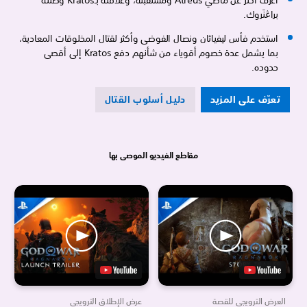
اعرف أكثر عن ماضي Atreus ومستقبله، وعلاقته بـKratos وصلته
براڠنَروك.
استخدم فأس ليفياثان ونصال الفوضى وأكثر لقتال المخلوقات المعادية،
بما يشمل عدة خصوم أقوياء من شأنهم دفع Kratos إلى أقصى
حدوده.
تعرّف على المزيد
دليل أسلوب القتال
مقاطع الفيديو الموصى بها
العرض الترويجي للقصة
عرض الإطلاق الترويجي