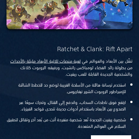
Ratchet & Clank: Rift Apart
تنقَّل بين الأبعاد والعوالم في
لعبة منصات ثلاثية الأبعاد مليئة بالأحداث
من بطولة رائد الفضاء لومباكس راتشيت، ورفيقه الروبوت كلانك
والشخصية الجديدة القابلة للعب ريفيت.
استخدم ترسانة هائلة من الأسلحة الغريبة لوضع حد للخطط الشائنة
للإمبراطور الروبوت الشرير نيفاريوس.
ارتفع فوق ناطحات السحاب، واندفع إلى القتال، وتحرك سريعًا عبر
الصدوع بين الأبعاد باستخدام أدوات جديدة تتحدى قواعد الفيزياء.
شخصية ريفيت الجديدة تُعد شخصية منفردة أتت من بُعد آخر وتقاتل لتحقيق
السلام في العوالم المتعددة.