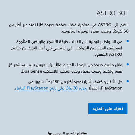
ASTRO BOT
انضم إلى ASTRO في مغامرة فضاء ضخمة جديدة كليًا تمتد عبر أكثر من
50 كوكبًا وتقدم بعض الوجوه المألوفة.
من الشواطئ الرملية إلى الغابات كثيفة الأشجار والبراكين المتأججة،
استكشف العديد من الكواكب التي لا تُنسى في أثناء البحث عن طاقم
ASTRO المفقود.
قاتل قائمة جديدة من الزعماء الضخام والأشرار الغريبين بينما تستشعر كل
قفزة ولكمة وضربة بفضل وحدة التحكم اللاسلكية DualSense.
حل الألغاز واكشف أسرار توحيد أكثر من 150 بطلًا شهيرًا من
بمرور 30 عامًا على تاريخ PlayStation الحافل
.
تعرّف على المزيد
مقاطع الفيديو الموصى بها