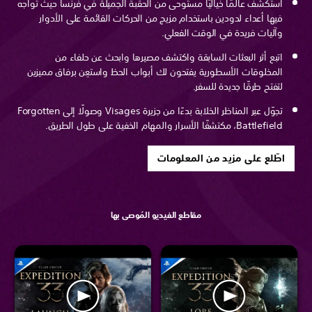
استكشف عالمًا خياليًا مستوحى من الحقبة الجميلة في فرنسا حيث تواجه
فيها أعداء لدودين باستخدام مزيج من الحركات القائمة على الأدوار
وآليات فريدة في الوقت الفعلي.
اتبع أثر البعثات السابقة واكتشف مصيرها وابحث عن حلفاء من
المخلوقات الأسطورية يفتحون لك أبواب الحظ واستعِن برفاق مميزين
لتفتح طرقًا جديدة للسفر.
تجوّل عبر المناظر الخلابة بدءًا من جزيرة Visages وصولًا إلى Forgotten
Battlefield، مكتشفًا الأسرار والمهام الخفية على طول الطريق.
اطّلع على مزيد من المعلومات
مقاطع الفيديو المُوصى بها