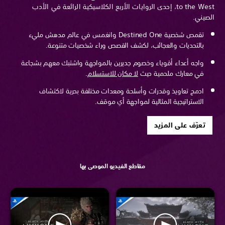
to the West، إحدى الروايات الأربع الكلاسيكية الرائعة في الأدب
الصيني.
تقمص شخصية Destined One وانغمس في عالم مدهش مليء
بالتحديات والعجائب، لكشف القصص وراء شخصيات متنوعة.
واجه أعداء أقوياء وخصوم جديرين بالمواجهة واشتبك معهم بشجاعة
في معارك ملحمية حيث
لا مكان للاستسلام
.
ادمج تعاويذ وقدرات وأسلحة ومعدات مختلفة بحرية لاكتشاف
الاستراتيجية المثالية لمواجهة أي موقف.
تعرّف على المزيد
مقاطع الفيديو الموصى بها