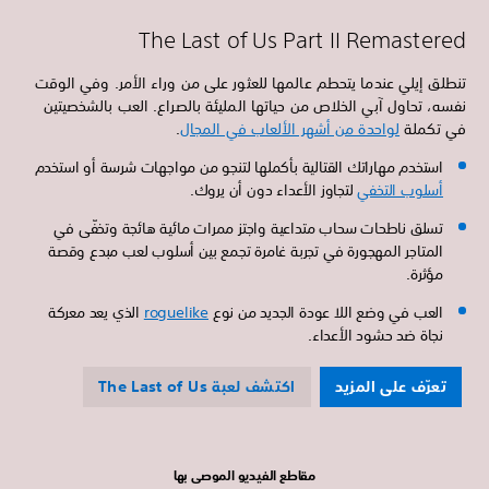
The Last of Us Part II Remastered
تنطلق إيلي عندما يتحطم عالمها للعثور على من وراء الأمر. وفي الوقت
نفسه، تحاول آبي الخلاص من حياتها المليئة بالصراع. العب بالشخصيتين
في تكملة
لواحدة من أشهر الألعاب في المجال
.
استخدم مهاراتك القتالية بأكملها لتنجو من مواجهات شرسة أو استخدم
أسلوب التخفي
لتجاوز الأعداء دون أن يروك.
تسلق ناطحات سحاب متداعية واجتز ممرات مائية هائجة وتخفّى في
المتاجر المهجورة في تجربة غامرة تجمع بين أسلوب لعب مبدع وقصة
مؤثرة.
العب في وضع اللا عودة الجديد من نوع
roguelike
الذي يعد معركة
نجاة ضد حشود الأعداء.
تعرّف على المزيد
اكتشف لعبة The Last of Us
مقاطع الفيديو الموصى بها