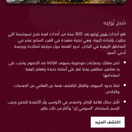
شبح يُوتِيه
تقع أحداث
شبح يُوتِيه
بعد 300 سنة من أحداث لعبة شبح تسوشيما التي
حظيت بإشادة كبيرة، وهي تجربة منفردة في القرن السابع عشر في
المناطق الريفية في اليابان. تدور القصة حول مرتزقة مُطاردة ووحيدة
تُدعى أتسو.
خُض معارك وصراعات فوضوية بسيوف الكاتانا ضد الخصوم وتدرب على
يد معلمين مختلفين بينما تعثر على أسلحة جديدة وتتعلم كيفية
استخدامها.
تخطَ حدود السيوف والقتال لتكتشف قصة عن التعافي من الصدمات
والخلاص.
تأمل جمال ثقافة اليابان واستحم في الأونسن وزُر الأضرحة لتتضرع وجرب
الرسم باستخدام "السومي إي" وأكثر من ذلك بكثير.
اكتشف المزيد