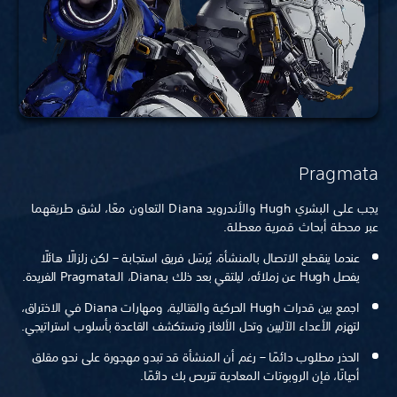
Pragmata
يجب على البشري Hugh والأندرويد Diana التعاون معًا، لشق طريقهما
عبر محطة أبحاث قمرية معطلة.
عندما ينقطع الاتصال بالمنشأة، يُرسَل فريق استجابة – لكن زلزالًا هائلًا
يفصل Hugh عن زملائه، ليلتقي بعد ذلك بـDiana، الـPragmata الفريدة.
اجمع بين قدرات Hugh الحركية والقتالية، ومهارات Diana في الاختراق،
لتهزم الأعداء الآليين وتحل الألغاز وتستكشف القاعدة بأسلوب استراتيجي.
الحذر مطلوب دائمًا – رغم أن المنشأة قد تبدو مهجورة على نحو مقلق
أحيانًا، فإن الروبوتات المعادية تتربص بك دائمًا.