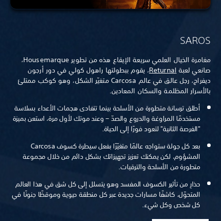
SAROS
مغامرة الخيال العلمي سريعة الإيقاع هذه من تطوير Housemarque،
صانعي لعبة
Returnal
، يقوم ببطولتها راهول كولي في دور أرجون
ديفراج، رجل عالق في عالم Carcosa متغيّر الشكل، وهو كوكب ممتلئ
بالأسرار المظلمة والسكان المعادين.
أطلق ترسانة متطورة من الأسلحة بينما تتفادى هجمات الأعداء بسلاسة
مستخدمًا المراوغة والدروع والصدّ – وعند موتك لأول مرة، استعن بميزة
"الفرصة الثانية" لتعود فورًا إلى الحياة.
بعد كل جولة ستواجه عالمًا متغيّرًا بفعل سيطرة كسوف Carcosa
المشؤوم، لكن يمكنك تعزيز تجهيزاتك بشكل دائم من خلال مجموعة
متطورة من الأسلحة والترقيات.
حذارِ من تأثير الكسوف المفسد وهو يتسلل إلى كل شق في هذا العالم
المتحوّل، كاشفًا مسارات جديدة عبر كل منطقة حيوية وموقظًا جنونًا في
كل شخص وكل شيء.