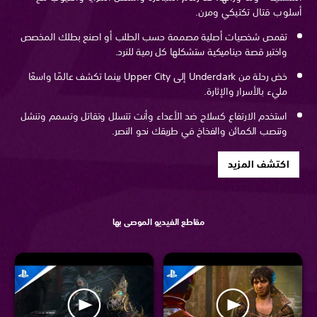
أسلوب قتال تكتيكي ومرن.
تقمص شخصيات أصلية مصممة حسب الطلب أو اصنع بطلك المخصص
واختبر قصة ديناميكية ستشكلها كل رمية للنرد.
خض رحلة من Underdark إلى Upper City بينما تكشف عالمًا واسعًا
مليء بالأسرار والإثارة.
استخدم الارتفاع كسلاح ضد الأعداء وأنت تتسلل وتقاتل وتسمم وتنشل
وتنصب الكمائن والفخاخ في طريقك نحو النصر.
اكتشف المزيد
مقاطع الفيديو الموصى بها