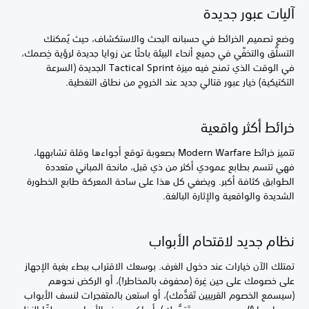
آليات عبور جديدة
وضع تصميم الخرائط في حسبانه البحث والاستكشاف، حيث يُمكنك
التسلُّق والتخفِّي في جميع أنحاء البيئة باحثًا عن زوايا جديدة لرؤية خِصمك،
في الوقت الذي تمنح فيه ميزة Tactical Sprint الجديدة (السرعة
التكتيكية) خيار عبور قتالي جديد عند الخروج من نطاق التغطية.
خرائط أكثر واقعية
تتميز خرائط Modern Warfare بصعوبة توقع أجواءها وقلة تشابهها،
فهي تتسم بطابع عمودي أكثر من ذي قبل، مانحة المباني متعددة
الطوابق كثافة أكبر. ويضفي كل هذا على ساحة المعركة طابع الخطورة
الشديدة والواقعية والإثارة البالغة.
نظام جديد لاقتحام الأبواب
تمتلك الآن خيارات عند دخول الغرف. بوسعك الاقتراب ببطء بغية الإجهاز
على خصومك على حين غِرة (محفوف بالمخاطر!)، أو الركض نحوهم
(سيسمع الخصوم القريبين تَقدُّمك)، أو استعن بالمتفجرات لنسف الأبواب