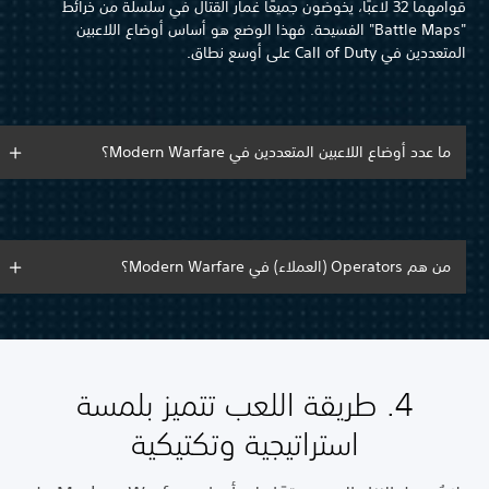
قوامهما 32 لاعبًا، يخوضون جميعًا غمار القتال في سلسلة من خرائط
"Battle Maps" الفسيحة. فهذا الوضع هو أساس أوضاع اللاعبين
المتعددين في Call of Duty على أوسع نطاق.
ما عدد أوضاع اللاعبين المتعددين في Modern Warfare؟
من هم Operators (العملاء) في Modern Warfare؟
4. طريقة اللعب تتميز بلمسة
استراتيجية وتكتيكية