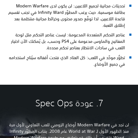
تحديثات مجانية لجميع اللاعبين: لن يكون لدى Modern Warfare
بطاقة موسمية. حيث يرغب المطوِّر Infinity Ward في تجنب تقسيم
قاعدة اللاعبين، لذا توقَّع صدور محتوى وخرائط مجانية منتظمة بعد
إطلاق اللعبة.
عناصر التحكم المتعددة المدعومة: ليست عناصر التحكم مثل لوحة
المفاتيح والماوس مدعومة على PS4 وحسب، بل يُمكنك الآن اختيار
اللعب في ساحات الانتظار بعناصر تحكم محددة.
تطوُّر موحَّد في اللعب: كل العتاد الذي فتحت أقفاله سيُتاح استخدامه
في جميع الأوضاع.
7. عودة Spec Ops
لن تجد في Modern Warfare أوضاع الزومبي للعب التعاوني لأول مرة
منذ الظهور الأول لـ World at War عام 2008. ينتاب المطوِّر Infinity
Ward قلق من أن ذلك قد يتعارض مع طبيعة Modern Warfare