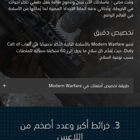
وقت مضى - فأسلحتك الآن تترنح وتتموج متأثرة بثقل حقيقي خلال تجولك
في الخريطة، وتُحاكي بدقة أنماط الارتداد المميزة لما يُماثلها من الأسلحة
في العالم الواقع.
تخصيص دقيق
تتميز Modern Warfare بالأسلحة النارية الأكثر تخصيصًا في ألعاب Call of
Duty، حيث يُقدِّم كل سلاحٍ ما يصل إلى 60 تشكيلة ممكنة للملحقات
حسب نوعية السلاح.
طريقة تخصيص أمتعتك في Modern Warfare
3. خرائط أكبر وعدد أضخم من
اللاعبين