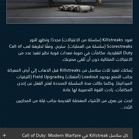
تعود Killstreaks (سلسلة من الاغتيالات) مجددًا وتظهر للنور
Scorestreaks (سلسلة من العمليات). ستربح، وفقًا لطريقة لعب Call of
Duty التقليدية، مكافآت في صورة معدات قوية نظير تنفيذ عدد من
الاغتيالات المتتالية دون أن تَلقى مصرعك.
يُمكنك تنفيذ ثلاث سلاسل من Killstreaks قبل الذهاب إلى أرض المعركة
بجانب التمتع بوجود Loadout (أمتعتك) وField Upgrade (الترقيات
الميدانية). وكلما طالت مدة السلسلة المحددة لفتح القفل عن إحدى
المكافآت، زادت القوة التدميرية لها عادة.
ابحث عن بعضٍ من الأشياء المفضلة القديمة بجانب قِلة من المحاربين
الجُدد…
كل سلاسل Killstreak في Call of Duty: Modern Warfare