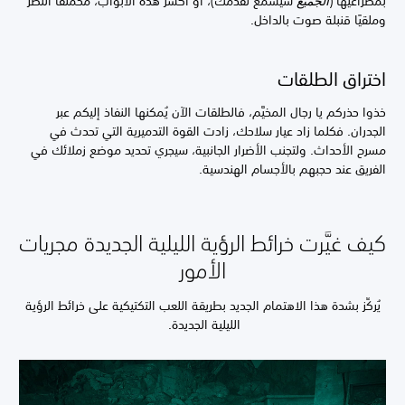
بمصراعيها (
الجميع
سيسمع تَقدُّمك)، أو اكسر هذه الأبواب، محملقًا النظر
وملقيًا قنبلة صوت بالداخل.
اختراق الطلقات
خذوا حذركم يا رجال المخيَّم، فالطلقات الآن يُمكنها النفاذ إليكم عبر
الجدران. فكلما زاد عيار سلاحك، زادت القوة التدميرية التي تحدث في
مسرح الأحداث. ولتجنب الأضرار الجانبية، سيجري تحديد موضع زملائك في
الفريق عند حجبهم بالأجسام الهندسية.
كيف غيَّرت خرائط الرؤية الليلية الجديدة مجريات
الأمور
يُركِّز بشدة هذا الاهتمام الجديد بطريقة اللعب التكتيكية على خرائط الرؤية
الليلية الجديدة.