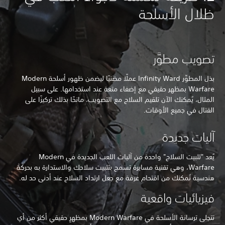
ظلال الأسلحة
تصويب مطوَّر
بذل المطوِّر Infinity Ward عملًا مضنيًا ليضمن ظهور أسلحة Modern
Warfare بمظهر حقيقي مع إضفاء متعة عند استخدامها. على سبيل
المثال، يُمكنك الآن تلقيم السلاح مع التصويب، مانحًا بذلك تركيزًا على
القتال في جميع الأوقات.
آليات جديدة
يُعد "تثبيت السلاح" واحدة من آليات اللعب الجديدة في Modern
Warfare، وهي تقنية مسايرة تسمح بتثبيت سلاحك والاستدارة به بحركة
هندسية تُمكنك من اقتحام غرفة مع جعل ارتداد السلاح عند أدنى حد له.
فيزيائيات واقعية
تتجلى ترسانة الأسلحة في Modern Warfare بمظهرٍ حقيقي أكثر من أي