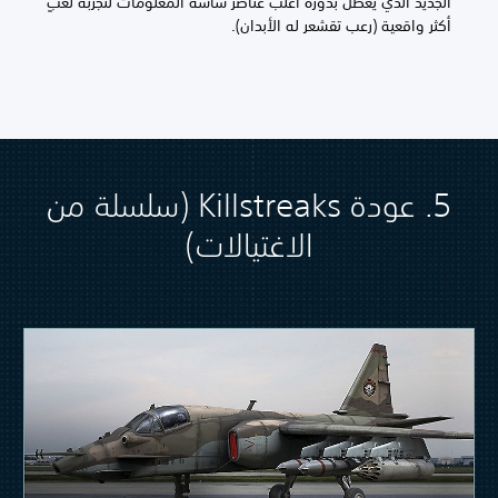
الجديد الذي يُعطِّل بدوره أغلب عناصر شاشة المعلومات لتجربة لعبٍ
أكثر واقعية (رعب تقشعر له الأبدان).
5. عودة Killstreaks (سلسلة من
الاغتيالات)