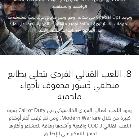
الواقعية والمنطقية.
ويوجد Special Ops في مكانه، وهو وضع تعاوني عائد يتميَّز بسلسلة من
المهمات الاستراتيجية المتاحة لجميع مستويات المهارة. تعرَّف على مزيد
من التفاصيل مع اقتراب إطلاق اللعبة.
8. اللعب القتالي الفردي يتحلى بطابع
منطقي جَسور محفوف بأجواء
ملحمية
يعود اللعب القتالي الفردي الكلاسيكي في Call of Duty بقوة
كبيرة من خلال Modern Warfare. ومن ثمَّ ترقب أكثر أوضاع
اللعب القتالي لـ COD واقعية وأشدها رهافة للمشاعر وأكثرها
تحفيزًا للتفكير على الإطلاق.