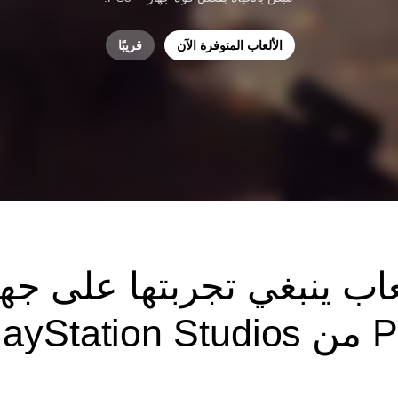
الألعاب المتوفرة الآن
قريبًا
عاب ينبغي تجربتها على جها
PlayStat*