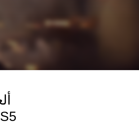
أل
PS5‏ من ion Studios