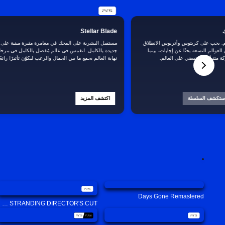
Stellar Blade
م. يجب على كريتوس وأتريوس الانطلاق
مستقبل البشرية على المحك في مغامرة مثيرة مبنية على
عوالم التسعة بحثًا عن إجابات، بينما
جديدة بالكامل. انغمس في عالم مُفصل بالكامل في مرحلة
ة متنبأ بها ستقضي على العالم.
نهاية العالم يجمع ما بين الجمال والرعب ليكوّن تأثيرًا رائعًا
ستكشف السلسلة
اكتشف المزيد
Days Gone Remastered
DEATH STRANDING DIRECTOR'S CUT