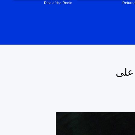
Rise of the Ronin
Returna
 على