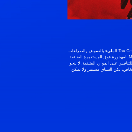
تدور أحداث Marathon في عالم Tau Ceti IV المليء بالغموض والصراعات
الشرسة، حيث تظهر سفينة Marathon المهجورة فوق المستعمرة الضائعة.
ستأجر الفصائل المعادية Runners للتنافس على الموارد المتبقية. لا ينجو
خاص، لكن السباق مستمر ولا يمكن