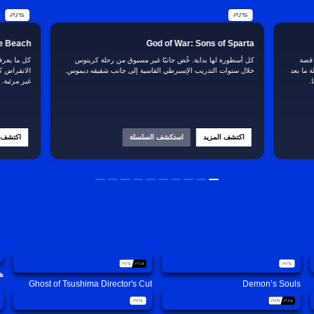
he Beach
God of War: Sons of Sparta
 قصة
كل أسطورة لها بداية. خُض جانبًا غير مسبوق من رحلة كريتوس
كل ما يعرف
 ما بعد
خلال سنوات التدريب الإسبرطي القاسية إلى جانب شقيقه ديموس.
الانقراض ك
.
غير مرئية.
اكتشف المزيد
استكشف السلسلة
اكتشف ا
ه
Ghost of Tsushima Director's Cut
Demon’s Souls