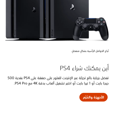
 الحوامل الرأسية بشكلٍ منفصلٍ
 يمكنك شراء PS4
تفضل بزيارة بائع تجزئة عبر الإنترنت للعثور على صفقة على PS4 بقدرة 500
را بايت أو اختبر تشغيل ألعاب بدقة 4K مع PS4 Pro.
لأجهزة والحُزَم