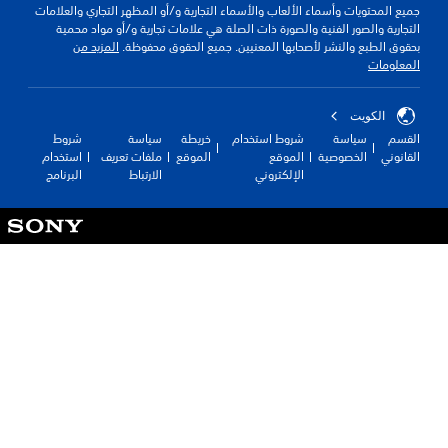
ع المحتويات وأسماء الألعاب والأسماء التجارية و/أو المظهر التجاري والعلامات
جارية والصور الفنية والصورة ذات الصلة هي علامات تجارية و/أو مواد محمية
وق الطبع والنشر لأصحابها المعنيين. جميع الحقوق محفوظة.
المزيد من
معلومات
الكويت‎
قسم
سياسة
شروط استخدام
خريطة
سياسة
شروط
انوني
الخصوصية
الموقع
الموقع
ملفات تعريف
استخدام
الإلكتروني
الارتباط
البرنامج