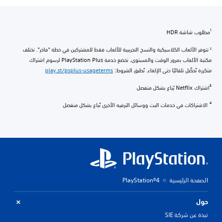
ب شاشة HDR
ر الألعاب الكلاسيكية والنسخ التجريبية للألعاب فقط للمشتركين في خطة "فاخر". تختلف
مكتبة الألعاب بمرور الوقت والمستوى. تخضع خدمة PlayStation Plus لرسوم اشتراك
ة تُحصًّل تلقائيًا حتى الإلغاء. تُطبق الشروط:
play.st/psplus-usageterms
N يُباع بشكل منفصل
شتراكات في خدمات البث ووسائل الترفيه الأخرى تُباع بشكل منفصل
فحة الرئيسية
PlayStation®4
ل
ة عن شركة SIE