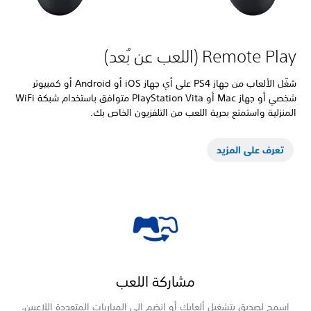
Remote  (اللعب عن بُعد)
شغّل الألعاب من جهاز PS4 على أي جهاز iOS أو Android أو كمبيوتر
شخصي أو جهاز Mac أو PlayStation Vita متوافق باستخدام شبكة WiFi
زلية واستمتع بحرية اللعب من التلفزيون الخاص بك.
عرف على المزيد
مشاركة اللعب
مح لصديق بتشغيل ألعابك أو انضم إلى المباريات المتعددة اللاعبين،