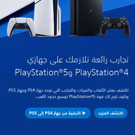
ارب رائعة تلازمك على جهازي
PlayStatio وPlayStation®5
اكتشف بعض الألعاب والميزات والتجارب التي توحد جهاز PS4 وجهاز PS5،
ح لك قوة PlayStation®5 توسيع حدود اللعب.
كتشف المزيد
الترقية من جهاز PS4 إلى PS5