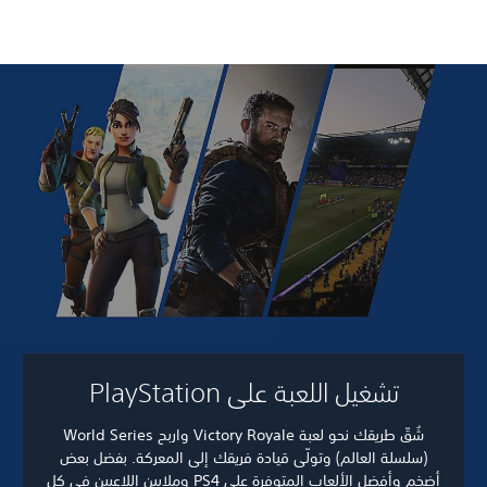
تشغيل اللعبة على PlayStation
شُقّ طريقك نحو لعبة Victory Royale واربح World Series
(سلسلة العالم) وتولّى قيادة فريقك إلى المعركة. بفضل بعض
أضخم وأفضل الألعاب المتوفرة على PS4 وملايين اللاعبين في كل