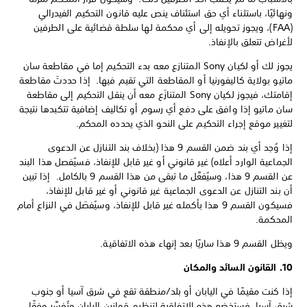
ونهائيًا، باستثناء أي حق استئناف ينص عليه قانون التحكيم الفيدرالي
(FAA)، ويجوز تحويله إلى أي محكمة لها سلطة قضائية على الطرفين
لأغراض تتعلق بالإنفاذ.
يجوز لك أو لكيان Sony المتنازع معه بدء التحكيم إما في مقاطعة سان
ماتيو بولاية كاليفورنيا أو المقاطعة التي تقيم فيها. إذا حددتَ مقاطعة
إقامتك، فيجوز لكيان Sony المتنازَع معه أن ينقل التحكيم إلى مقاطعة
سان ماتيو إذا وافق على دفع أي رسوم أو تكاليف إضافية تتكبدها نتيجة
لتغيير موقع إجراء التحكيم على النحو الذي يحدده المحكم.
إذا وُجد أي بند ضمن القسم 9 هذا (بخلاف بند التنازل عن الدعوى
الجماعية الوارد أعلاه) غير قانوني أو غير قابل للإنفاذ، فسيُفصل هذا البند
عن القسم 9 هذا، وسيُفعَّل ما تبقى من هذا القسم 9 بالكامل. إذا تبين
أن بند التنازل عن الدعوى الجماعية غير قانوني أو غير قابل للإنفاذ،
فسيكون القسم 9 هذا بأكمله غير قابل للإنفاذ، وسيُفصَل في النزاع أمام
المحكمة.
ويظل القسم 9 هذا ساريًا بعد إنهاء هذه الاتفاقية.
10. القانون السائد والمكان
إذا كنت مقيمًا في اليابان أو بلد/منطقة تقع في شرق آسيا أو جنوب
شرق آسيا، فستخضع هذه الاتفاقية لتنظيم قوانين اليابان وتُفسَّر وفقًا