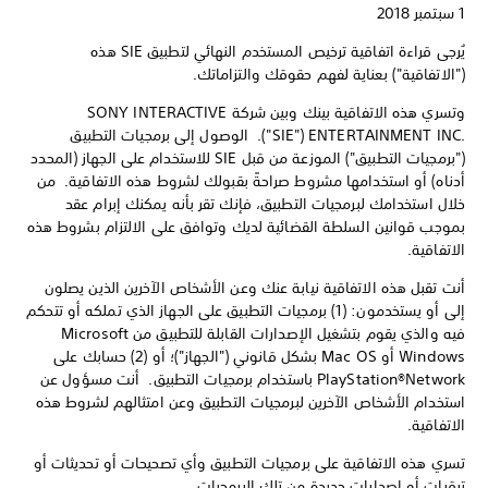
1 سبتمبر 2018
يُرجى قراءة اتفاقية ترخيص المستخدم النهائي لتطبيق SIE هذه
("الاتفاقية") بعناية لفهم حقوقك والتزاماتك.
وتسري هذه الاتفاقية بينك وبين شركة SONY INTERACTIVE
‎ENTERTAINMENT INC.‎ ‏("SIE").‏ الوصول إلى برمجيات التطبيق
("برمجيات التطبيق") الموزعة من قبل SIE للاستخدام على الجهاز (المحدد
أدناه) أو استخدامها مشروط صراحةً بقبولك لشروط هذه الاتفاقية. من
خلال استخدامك لبرمجيات التطبيق، فإنك تقر بأنه يمكنك إبرام عقد
بموجب قوانين السلطة القضائية لديك وتوافق على الالتزام بشروط هذه
الاتفاقية.
أنت تقبل هذه الاتفاقية نيابة عنك وعن الأشخاص الآخرين الذين يصلون
إلى أو يستخدمون: (1) برمجيات التطبيق على الجهاز الذي تملكه أو تتحكم
فيه والذي يقوم بتشغيل الإصدارات القابلة للتطبيق من Microsoft
Windows أو Mac OS بشكل قانوني ("الجهاز")؛ أو (2) حسابك على
PlayStation®Network باستخدام برمجيات التطبيق. أنت مسؤول عن
استخدام الأشخاص الآخرين لبرمجيات التطبيق وعن امتثالهم لشروط هذه
الاتفاقية.
تسري هذه الاتفاقية على برمجيات التطبيق وأي تصحيحات أو تحديثات أو
ترقيات أو إصدارات جديدة من تلك البرمجيات.