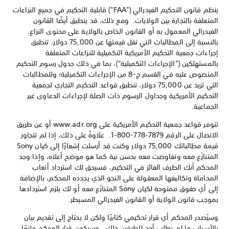
ينظم قانون التحكيم الفيدرالي ("FAA") قابلية التحكيم في جميع النزاعات
المتعلقة بالتجارة بين الولايات. ومع ذلك، قد ينطبق أيضًا القانون
الفيدرالي المعمول به أو القانون الخاص بالولاية على محتوى النزاع.
بالنسبة إلى المطالبات التي تقل قيمتها عن 75,000 دولار، تنطبق
إجراءات جمعية التحكيم الأمريكية التكميلية للنزاعات المتعلقة
بالمستهلكين ("الإجراءات التكميلية")، بما في ذلك جدول رسوم التحكيم
المنصوص عليه في القسم ج-8 من الإجراءات التكميلية؛ وللمطالبات
التي تزيد عن 75,000 دولار، تنطبق قواعد التحكيم التجاري لجمعية
التحكيم الأمريكية وجداول الرسوم ذات الصلة لإجراءات الدعاوى غير
الجماعية.
تتوفر قواعد جمعية التحكيم الأمريكية على www.adr.org أو عن طريق
الاتصال على الرقم ‎1-800-778-7879. علاوةً على ذلك، إذا لم تتجاوز
قيمة مطالباتك 75,000 دولار وكنت قد أرسلت إشعارًا إلى كيان Sony
المتنازَع معه وتفاوضت معه بحسن نية كما هو موضح أعلاه، وإذا وجد
المحكم أنك الطرف الفائز في التحكيم، فسيحق لك استرداد أتعاب
المحاماة وتكاليفها المعقولة على النحو الذي يحدده المحكم، بالإضافة
إلى أي حقوق ممنوحة لكيان Sony المتنازَع معه أو لك يلزم استردادها
بموجب قانون الولاية أو القانون الفيدرالي المسيطر.
وسيُصدر المحكم أي قرار تحكيمي كتابيًا ولكن لا يحتاج إلى تقديم بيان
بالأسباب ما لم يطلب أحد الطرفين ذلك. وسيكون قرار المحكم ملزمًا