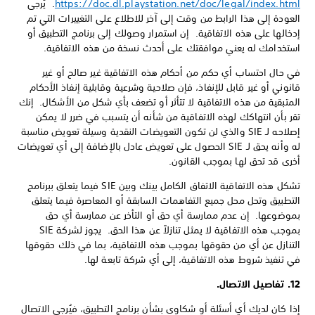
https://doc.dl.playstation.net/doc/legal/index.html
. يُرجى
العودة إلى هذا الرابط من وقت إلى آخر للاطلاع على التغييرات التي تم
إدخالها على هذه الاتفاقية. إن استمرار وصولك إلى برنامج التطبيق أو
استخدامك له يعني موافقتك على أحدث نسخة من هذه الاتفاقية.
في حال احتساب أي حكم من أحكام هذه الاتفاقية غير صالح أو غير
قانوني أو غير قابل للإنفاذ، فإن صلاحية وشرعية وقابلية إنفاذ الأحكام
المتبقية من هذه الاتفاقية لا تتأثر أو تضعف بأي شكل من الأشكال. إنك
تقر بأن انتهاكك لهذه الاتفاقية من شأنه أن يتسبب في ضرر لا يمكن
إصلاحه لـ SIE والذي لن تكون التعويضات النقدية وسيلة تعويض مناسبة
له وأنه يحق لـ SIE الحصول على تعويض عادل بالإضافة إلى أي تعويضات
أخرى قد تحق لها بموجب القانون.
تشكل هذه الاتفاقية الاتفاق الكامل بينك وبين SIE فيما يتعلق ببرنامج
التطبيق وتحل محل جميع التفاهمات السابقة أو المعاصرة فيما يتعلق
بموضوعها. إن عدم ممارسة أي حق أو التأخر عن ممارسة أي حق
بموجب هذه الاتفاقية لا يمثل تنازلاً عن هذا الحق. يجوز لشركة SIE
التنازل عن أي من حقوقها بموجب هذه الاتفاقية، بما في ذلك حقوقها
في تنفيذ شروط هذه الاتفاقية، إلى أي شركة تابعة لها.
12. تفاصيل الاتصال.
إذا كان لديك أي أسئلة أو شكاوى بشأن برنامج التطبيق، فيُرجى الاتصال