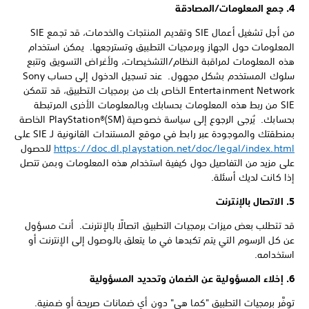
4. جمع المعلومات/المصادقة
من أجل تشغيل أعمال SIE وتقديم المنتجات والخدمات، قد تجمع SIE
المعلومات حول الجهاز وبرمجيات التطبيق وتسترجعها. يمكن استخدام
هذه المعلومات لمراقبة النظام/التشخيصات، ولأغراض التسويق وتتبع
سلوك المستخدم بشكل مجهول. عند تسجيل الدخول إلى حساب Sony
Entertainment Network الخاص بك من برمجيات التطبيق، قد تتمكن
SIE من ربط هذه المعلومات بحسابك وبالمعلومات الأخرى المرتبطة
بحسابك. يُرجى الرجوع إلى سياسة خصوصية PlayStation®(SM) الخاصة
بمنطقتك والموجودة عبر رابط في موقع المستندات القانونية لـ SIE على
https://doc.dl.playstation.net/doc/legal/index.html
للحصول
على مزيد من التفاصيل حول كيفية استخدام هذه المعلومات وبمن تتصل
إذا كانت لديك أسئلة.
5. الاتصال بالإنترنت
قد تتطلب بعض ميزات برمجيات التطبيق اتصالًا بالإنترنت. أنت مسؤول
عن كل الرسوم التي يتم تكبدها في ما يتعلق بالوصول إلى الإنترنت أو
استخدامه.
6. إخلاء المسؤولية عن الضمان وتحديد المسؤولية
توفَّر برمجيات التطبيق "كما هي" دون أي ضمانات صريحة أو ضمنية.