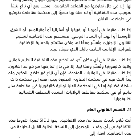
لها، إلا في حال تعارضها مع القواعد القانونية. ويجب رفع أي نزاع ينشأ
بموجب هذه الاتفاقية أو له صلة بها حصريًا إلى محكمة مقاطعة طوكيو
في طوكيو، باليابان.
إذا كنت مقيمًا في أوروبا أو إفريقيا أو أستراليا أو أوقيانوسيا أو الشرق
الأوسط أو الهند أو الاتحاد الروسي، فستخضع هذه الاتفاقية لتنظيم
القانون الإنجليزي وتُفسَّر وفقًا له، ولكن ستتمتع بالحماية الإضافية
للقوانين الإلزامية الخاصة بالبلد الذي تعيش فيه.
إذا كنت مقيمًا في أي مكان آخر، فستخضع هذه الاتفاقية لتنظيم قوانين
ولاية كاليفورنيا وتُفسَّر وفقًا لها، إلا في حال تعارضها مع قواعد القانون.
إذا كنت مقيمًا في الولايات المتحدة، فإن أي نزاع غير خاضع للتحكيم ولم
يبدأ البت فيه في محكمة الدعاوى الصغيرة يجب رفعه إلى محكمة ذات
سلطة قضائية إما في المحكمة العليا لولاية كاليفورنيا في مقاطعة سان
ماتيو أو في محكمة مقاطعة الولايات المتحدة للمنطقة الشمالية
لكاليفورنيا.
11. القسم القانوني العام
أنت مُلزم بأحدث نسخة من هذه الاتفاقية. يجوز لـ SIE تعديل شروط هذه
الاتفاقية في أي وقت. للوصول إلى النسخة الحالية القابل للطباعة من
هذه الاتفاقية، انتقل إلى