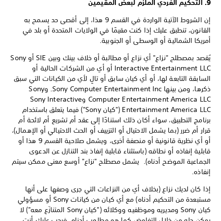
9. التحكيم الفردي الملزم لبعض المقيمين
إن الشروط الآتية الواردة في القسم 9 هذا، إلى أقصى حد يسمح به
القانون، تنطبق عليك إذا كنت مقيمًا في الولايات المتحدة أو بلد في
أمريكا الشمالية أو الوسطى أو الجنوبية.
يُقصد بمصطلح "نزاع" أي نزاع أو مطالبة أو خلاف بينك وبين SIE أو Sony
Interactive Entertainment LLC أو أي من الشركات الحالية أو
السابقة التابعة لها، أو أي كيان سابق أو تالٍ لأي من الكيانات التي سبق
ذكرها، ومن بينها Sony Computer Entertainment Inc. وSony
Computer Entertainment America LLC وSony Interactive
Entertainment America LLC ("كيان Sony") فيما يتعلق باستخدام
برنامج التطبيق، سواء أكان ذلك استنادًا إلى عقد أم تشريع أم لائحة أم
قرار أم ضرر (بما يشمل الاحتيال أو التزييف أو الحث الاحتيالي أو الإهمال)،
أو أي نظرية قانونية أو منصفة أخرى، ويشمل صلاحية القسم 9 هذا أو
قابلية إنفاذه أو نطاقه (باستثناء قابلية إنفاذ بند التنازل عن الدعوى
الجماعية الموضح أدناه). يشمل مصطلح "نزاع" أوسع معنى ممكن سيتم
إنفاذه.
إذا كان لديك نزاع (بخلاف أي من النزاعات التي جرى وصفها على أنها
مستبعدة من التحكيم أدناه) مع أي كيان من كيانات Sony أو مسؤولي
كيان Sony ومديريه وموظفيه ووكلائه ("كيان Sony المتنازَع معه") لا
يمكن حله من خلال التفاوض كما هو مطلوب أدناه، فيجب عليك أنت