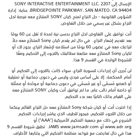
الإرسال إلى SONY INTERACTIVE ENTERTAINMENT LLC، 2207
BRIDGEPOINTE PARKWAY، SAN MATEO، CA 94404، عناية: إدارة
الشؤون القانونية - حل النزاع لمنح كيان SONY المتنازَع معه فرصة لحل
النزاع بشكل غير رسمي من خلال التفاوض.
أنت توافق على التفاوض لحل النزاع بحسن نية لمدة لا تقل عن 60 يومًا
بعد تقديم إشعار النزاع. في حال لم يقدم كيان Sony المتنازَع معه حلاً
لنزاعك معه في غضون 60 يومًا من استلامه لإشعار النزاع، يجوز لك أو
لكيان Sony المتنازَع معه متابعة مطالبتك باللجوء إلى التحكيم وفقًا
للشروط الواردة في القسم 9 هذا.
لن تُجرى أي إجراءات لتسوية النزاع، سواء كانت باللجوء إلى التحكيم أو
أمام المحكمة، إلا على أساس فردي وليس في دعوى جماعية أو تمثيلية
أو كعضو مُسمّى أو غير مُسمّى في دعوى جماعية أو موحّدة أو ممثّلة
أو خاصة أمام نائب عام، ما لم توافق أنت وكيان SONY المتنازَع معه
على القيام بذلك كتابيًا بعد بدء التحكيم.
إذا اخترت أنت أو كيان شركة Sony المتنازَع معه حل النزاع القائم بينكما
من خلال اللجوء للتحكيم، فيجوز للطرف الذي يباشر إجراءات التحكيم
الشروع في ذلك مع جمعية التحكيم الأمريكية ("AAA") أو
www.adr.org أو JAMS www.jamsadr.com. تطبق شروط القسم 9
هذا في حال تعارضت مع قواعد منظمة التحكيم التي يختارها الأطراف.