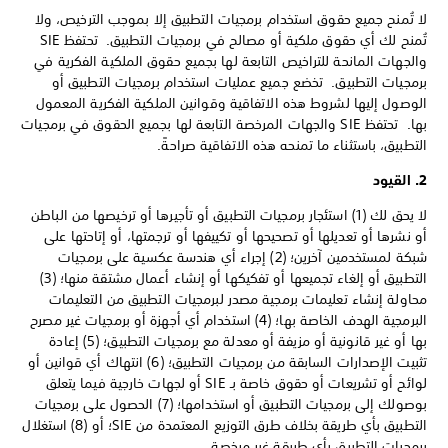
لا تُمنح جميع حقوق استخدام برمجيات التطبيق إلا بموجب الترخيص، ولا
تُمنح لك أي حقوق ملكية أو مصالح في برمجيات التطبيق. تحتفظ SIE
والجهات المانحة للتراخيص التابعة لها بجميع حقوق الملكية الفكرية في
برمجيات التطبيق. تخضع جميع عمليات استخدام برمجيات التطبيق أو
الوصول إليها لشروط هذه الاتفاقية وقوانين الملكية الفكرية المعمول
بها. تحتفظ SIE والجهات المرخصة التابعة لها بجميع الحقوق في برمجيات
التطبيق، باستثناء ما تمنحه هذه الاتفاقية صراحةً.
2. القيود
لا يحق لك (1) استئجار برمجيات التطبيق أو تأجيرها أو ترخيصها من الباطن
أو نشرها أو تعديلها أو تصحيحها أو تكييفها أو ترجمتها، أو إتاحتها على
شبكة لمستخدمين آخرين؛ (2) إجراء أي هندسة عكسية على برمجيات
التطبيق أو إلغاء تجميعها أو تفكيكها أو إنشاء أعمال مشتقة منها؛ (3)
محاولة إنشاء تعليمات برمجية مصدر لبرمجيات التطبيق من التعليمات
البرمجية الهدف الخاصة بها؛ (4) استخدام أي أجهزة أو برمجيات غير مصرح
بها أو غير قانونية أو مزيفة أو معدلة مع برمجيات التطبيق؛ (5) إعادة
تثبيت الإصدارات السابقة من برمجيات التطبيق؛ (6) انتهاك أي قوانين أو
لوائح أو تشريعات أو حقوق خاصة بـ SIE أو لجهات خارجية فيما يتعلق
بوصولك إلى برمجيات التطبيق أو استخدامها؛ (7) الحصول على برمجيات
التطبيق بأي طريقة بخلاف طرق التوزيع المعتمدة من SIE؛ أو (8) استغلال
برمجيات التطبيق بأي طريقة غير مرخصة.