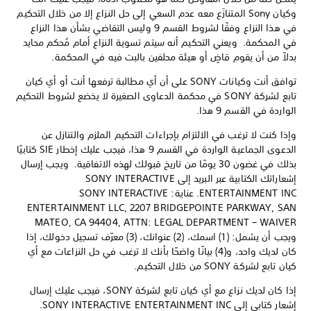
وكيان Sony المتنازَع معه عدم السعي إلى حل النزاع إلا من خلال التحكيم
في هذا النزاع وفقًا لشروط القسم 9 وليس التقاضي بشأن هذا النزاع
في المحكمة. ويعني التحكيم أنه سيتم تسوية النزاع أمام مُحكم محايد
بدلاً من أن يقوم قاضٍ أو هيئة محلفين بالبت فيه في المحكمة.
توافق أنت وكيانات SONY على أن أي مطالبة ترفعها أنت أو أي كيان
تابع لشركة SONY في محكمة الدعاوى الصغيرة لا يخضع لشروط التحكيم
الواردة في القسم 9 هذا.
وإذا كنت لا ترغب في الالتزام بإجراءات التحكيم الملزم والتنازل عن
الدعوى الجماعية الواردة في القسم 9 هذا، فيجب عليك إخطار SIE كتابيًا
بذلك في غضون 30 يومًا من تاريخ قبولك لهذه الاتفاقية. ويجب إرسال
إشعاراتك الكتابية عبر البريد إلى SONY INTERACTIVE
ENTERTAINMENT INC. عناية: SONY INTERACTIVE
ENTERTAINMENT LLC, 2207 BRIDGEPOINTE PARKWAY, SAN
MATEO, CA 94404, ATTN: LEGAL DEPARTMENT – WAIVER
ويجب أن يشمل: (1) اسمك، (2) عنوانك، (3) معرّف تسجيل دخولك، إذا
كان لديك واحد، و(4) بيانًا واضحًا بأنك لا ترغب في حل النزاعات مع أي
كيان تابع لشركة SONY من خلال التحكيم.
إذا كان لديك نزاع مع أي كيان تابع لشركة SONY، فيجب عليك إرسال
إشعار كتابي إلى SONY INTERACTIVE ENTERTAINMENT INC.