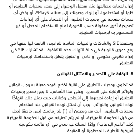
إجراء لحماية مصالحها مثل تعطيل الوصول إلى بعض برمجيات التطبيق أو
كلها أو استخدامها، أو إنهاء وصولك إلى PlayStation®، أو رفض أي
خدمات مقدمة في برمجيات التطبيق، أو الاعتماد على أي إجراءات
تصحيحية أخرى معقولة حسب الضرورة لمنع الاستخدام المعدل أو غير
المسموح به لبرمجيات التطبيق.
وتحتفظ SIE والشركات والجهات المانحة للتراخيص التابعة لها بحقها في
رفع دعوى قانونية في حالة انتهاك هذه الاتفاقية. قد تشارك SIE في
إجراء قانوني حكومي أو خاص أو تحقيق يتعلق باستخدامك لبرمجيات
التطبيق.
8. الرقابة على التصدير والامتثال للقوانين
قد تحتوي برمجيات التطبيق على تقنية تخضع لقيود معينة بموجب قوانين
ولوائح الرقابة على التصدير. وعلى هذا الأساس، لا يجوز تصدير برمجيات
التطبيق أو إعادة تصديرها إلى أشخاص وكيانات حيث يمثل ذلك انتهاكًا
لهذه القوانين واللوائح. يجب أن تمتثل لهذه القوانين عند استخدام
برمجيات التطبيق. أنت تقر وتضمن أن (1) بلد إقامتك ليس خاضعًا لحظر
من قبل الحكومة الأمريكية، أو لم يتم تصنيفه من قبل الحكومة الأمريكية
كبلد "داعم للإرهاب"؛ و(2) اسمك غير مدرج في أي قائمة حكومية
أمريكية للأطراف المحظورة أو المقيدة.