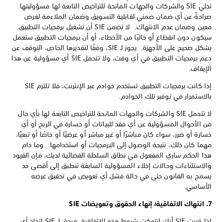
تخلي SIE والشركات والجهات المانحة للتراخيص التابعة لها مسؤوليتها
صراحةً عن أي ضمان ضمني لقابلية التسويق وضمان الملاءمة لغرض
معين وضمان عدم الانتهاك. لا تضمن SIE أن تشغيل برمجيات التطبيق
سيكون دون انقطاع أو خاليًا من الأخطاء، أو أن برمجيات التطبيق ستعمل
بشكل صحيح على الأجهزة. يجوز لـ SIE، وفقًا لتقديرها الخاص، التوقف عن
دعم برمجيات التطبيق في أي وقت، ولا تتحمل SIE أي مسؤولية عن هذا
الإيقاف.
إذا كانت برمجيات التطبيق تستخدم خوادم عبر الإنترنت، فلا تلتزم SIE
بالاستمرار في توفير تلك الخوادم.
لا تتحمل SIE والشركات والجهات المانحة للتراخيص التابعة لها بأي حال
من الأحوال المسؤولية عن أي فقد للبيانات أو خسارة في الربح أو أي
خسارة أو ضرر، سواء كان مباشرًا أو غير مباشر أو عرضيًا أو خاصًا أو تبعيًا،
مهما كان ذلك، نتيجة الوصول إلى البرمجيات أو استخدامها. وما دام
هذا الحكم ساري المفعول في نطاق السلطة القضائية لديك، فإن القيود
والاستثناءات وحالات إخلاء المسؤولية السابقة تنطبق إلى أقصى حد
يسمح به القانون حتى في حالة فشل أي تعويض في تحقيق غرضه
الأساسي.
7. انتهاك الاتفاقية؛ إنهاء الحقوق وتعويضات SIE
إذا قررت SIE أنك انتهكت شروط هذه الاتفاقية، فيحق لـ SIE اتخاذ أي