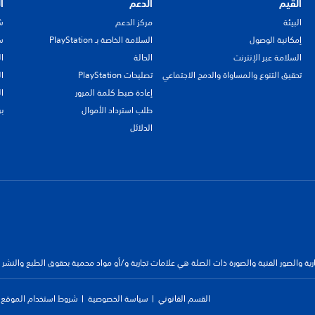
القيم
الدعم
ا
البيئة
مركز الدعم
ش
إمكانية الوصول
السلامة الخاصة بـ PlayStation
سي
السلامة عبر الإنترنت
الحالة
ا
تحقيق التنوع والمساواة والدمج الاجتماعي
تصليحات PlayStation
ا
إعادة ضبط كلمة المرور
ا
طلب استرداد الأموال
ب
الدلائل
جارية والصور الفنية والصورة ذات الصلة هي علامات تجارية و/أو مواد محمية بحقوق الطبع والنشر
القسم القانوني
سياسة الخصوصية
شروط استخدام الموقع ا