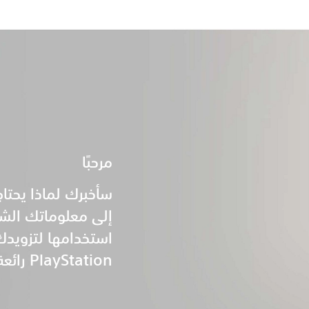
مرحبًا
إلى معلوماتك الش
استخدامها لتزويدك 
PlayStation رائعة!