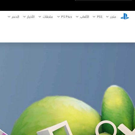
متجر
PS5‏
الألعاب
PS Plus
ملحقات
الأخبار
الدعم