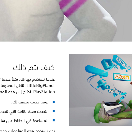
كيف يتم ذلك
LittleBigPlanet، تنتق
PlayStation. نحتاج إلى هذه المعلومات من أجل:
توفير خدمة ممتعة لك.
التحدث معك باللغة التي تتحدث 
المساعدة في الحفاظ على سلام
نحن نستخدم هذه المعلومات فقط لإ