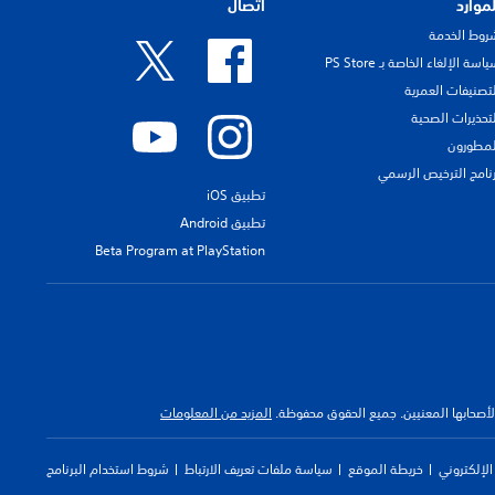
لموارد
اتصال
روط الخدمة
اسة الإلغاء الخاصة بـ PS Store
لتصنيفات العمرية
لتحذيرات الصحية
لمطورون
رنامج الترخيص الرسمي
تطبيق iOS
تطبيق Android
Beta Program at PlayStation
 لأصحابها المعنيين. جميع الحقوق محفوظة.
المزيد من المعلومات
لإلكتروني
خريطة الموقع
سياسة ملفات تعريف الارتباط
شروط استخدام البرنامج