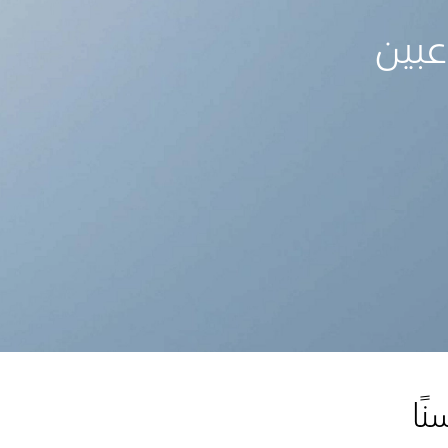
عبين
ًا