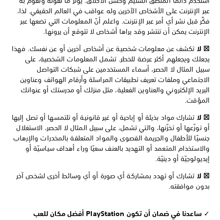
استخدم دائمًا المنطق السليم وحسن الأخلاق. يؤثر ما تقوله وتقوم به
عبر الإنترنت على الأشخاص الآخرين وله عواقب في العالم الحقيقي. لذا،
فكِّر قبل نشر أي أمر عبر الإنترنت. واعلم أنّ المعلومات التي تضعها عبر
الإنترنت يمكن أن تنتشر وقد يراها أشخاص لا تتوقع أن يرونها.
☒ لا
تكشف عن معلومات شخصية عن أشخاص آخرين أو عن نفسك. فهذا
يجعلك ويجعلهم أكثر عرضة للخطر. تشمل المعلومات الشخصية، على
سبيل المثال لا الحصر، أسماء المستخدمين على شبكات التواصل
الاجتماعي وملفات تعريف تطبيقات المراسلة وأرقام الهواتف وعناوين
البريد الإلكتروني والعناوين الفعلية، مثل منزلك أو مدرستك أو عنوانك
المؤقت.
☒ لا
تشارك مواد بذيئة أو إباحية أو غير قانونية أو تلتمسها أو تصل إليها
أو توزّعها أو تخزّنها، والتي تشمل، على سبيل المثال لا الحصر، الاستغلال
جنسيًا للأطفال والجريمة القصوى والمواد المتعلقة بالمخدرات والإرهاب
والاستخدام المتعمد أو التهديد بالعنف سعيًا وراء أهداف سياسيّة أو
إيديولوجيّة أو دينيّة.
☒ لا
تشارك أو تهدد بمشاركة أي صورة أو أي وسائط أخرى لشخص آخر
بدون موافقته.
✓
ساعدنا في ضمان أن تكون PlayStation أفضل مكان للعب