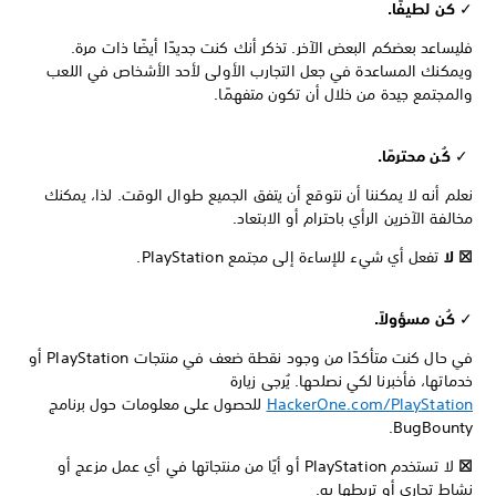
✓
كن لطيفًا.
فليساعد بعضكم البعض الآخر. تذكر أنك كنت جديدًا أيضًا ذات مرة.
ويمكنك المساعدة في جعل التجارب الأولى لأحد الأشخاص في اللعب
والمجتمع جيدة من خلال أن تكون متفهمًا.
✓
كُن محترمًا.
نعلم أنه لا يمكننا أن نتوقع أن يتفق الجميع طوال الوقت. لذا، يمكنك
مخالفة الآخرين الرأي باحترام أو الابتعاد.
☒ لا
تفعل أي شيء للإساءة إلى مجتمع PlayStation.
✓
كُن مسؤولاً.
في حال كنت متأكدًا من وجود نقطة ضعف في منتجات PlayStation أو
خدماتها، فأخبرنا لكي نصلحها. يُرجى زيارة
HackerOne.com/PlayStation
للحصول على معلومات حول برنامج
BugBounty.
☒
لا تستخدم PlayStation أو أيًا من منتجاتها في أي عمل مزعج أو
نشاط تجاري أو تربطها به.