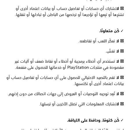
☒ لا
تشارك أي حسابات أو تفاصيل حساب أو بيانات اعتماد أخرى أو
تشترِها أو تبِعها أو تؤجرها أو ترخصها من الباطن أو تبادلها أو تنقلها.
✓
كُن متعاونًا.
☒ لا
تعكّر اللعب أو تقاطعه.
☒ لا
تغشّ.
☒ لا
تستخدم أي أخطاء برمجية أو أخطاء أو نقاط ضعف أو آليات غير
مقصودة في منتجات PlayStation أو خدماتها للحصول على منفعة.
☒ لا
تقم بالتصيد الاحتيالي للحصول على أي حسابات أو تفاصيل حساب أو
بيانات اعتماد أخرى أو تكتسبها.
☒ لا
تُعِد توجيه التوصيات أو العروض إلى جهات اتصالك من دون إذنهم.
☒ لا
تشارك المعلومات التي تضلل الآخرين أو ترسلها.
✓
كُن كتومًا. وحافظ على اللياقة.