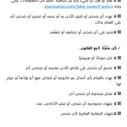
☒ لا
تقم أو تقُل أي شيء ينم عن كراهية. لمزيد من المعلومات، يُرجى
زيارة
playstation.com/hate-speech-policy
.
☒ لا
تهدد أي شخص أو تلحق الأذى به أو ترعبه أو تشجع أي شخص آخر
على القيام بذلك.
☒ لا
تتنمر على أي شخص أو تضايقه أو تتعقّبه.
✓
كُن متّزنًا. اتبع القانون.
☒ لا
تكن مبتذلاً أو هجوميًا.
☒ لا
تشجع أي شخص على إلحاق الأذى بنفسه أو بشخص آخر.
☒ لا
تهدد بالقيام بأي أعمال غير قانونية أو تتغاضَ عنها أو تؤدِّها أو تروّج
لها.
☒ لا
تنتحل شخصية أي شخص آخر.
☒ لا
تنتهك خصوصية أي شخص أو تنشر الأكاذيب عنه.
☒ لا
تنتهك الملكية الفكرية لأي شخص.