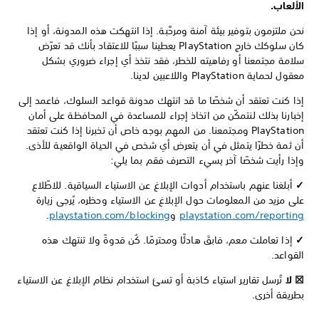
الألعاب.
نحن ملتزمون بتوفير بيئة آمنة ومرحِّبة. إذا انتهكت هذه المدونة، أو إذا
كان سلوكك خارج PlayStation يعطينا سببًا للاعتقاد بأنك قد تعرّض
سلامة مجتمعنا أو رفاهيته للخطر، فقد نتخذ أي إجراء ضروري بشكل
معقول لحماية PlayStation واللاعبين لدينا.
إذا كنت تعتقد أن شخصًا ما قد انتهك مدونة قواعد السلوك، فاعمد إلى
إخبارنا بذلك لنتمكّن من اتخاذ إجراء للمساعدة في المحافظة على أمان
PlayStation ومجتمعنا. من المهم بوجه خاص أن تخبرنا إذا كنت تعتقد
أن ثمة خطرًا يتمثل في أن يتعرض أي شخص في الحياة الواقعية للأذى.
وإذا رأيت شخصًا آخر يسيء التصرف فقم بما يلي:
✓
أبلغنا عنهم باستخدام أدوات الإبلاغ عن الاستياء السياقية. للاطّلاع
على مزيد من المعلومات حول الإبلاغ عن الاستياء وحظره، يُرجى زيارة
playstation.com/reporting
و
playstation.com/blocking
.
✓
إذا تعاملت معم، فابقَ هادئًا ومحترمًا. كُن قدوةً ولا تنتهك هذه
القواعد.
☒ لا
تُرسل تقارير استياء كاذبة أو تسئ استخدام نظام الإبلاغ عن الاستياء
بطريقة أخرى.