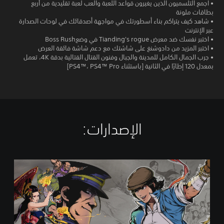
• اجمع التلسميون الذين يغيرون قواعد اللعبة والعب لعبة تقليدية من أربع
بطاقات ملونة
• شاهد كيف يتراكم بناء أسطورتك في مواجهة أصدقائك في لوحات الصدارة
عبر الإنترنت
• اختبر نفسك ضد معرض Tianding's rogue في وضعBoss Rush
• اختبر المزيد من دادوشنغ على شاشتك مع دعم شاشة فائقة العرض
• جرب الجمال الكامل للمدينة والجبال وفنون القتال القتالية بدقة 4K، تعمل
بمعدل 120 إطارًا في الثانية [باستثناء PS4™، PS4™ Pro]
الإصدارات:‏
T
h
e
L
e
g
e