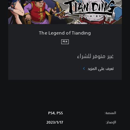
n
d
o
f
T
i
The Legend of Tianding
a
n
PS4
d
i
غير متوفر للشراء
n
g
تعرف على المزيد
المنصة:
PS4, PS5
الإصدار:
17‏/1‏/2023