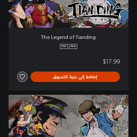
n
d
o
f
T
i
The Legend of Tianding
a
n
PS5
PS4
d
i
$17.99
n
g
إضافة إلى عربة التسوق
T
h
e
L
e
g
e