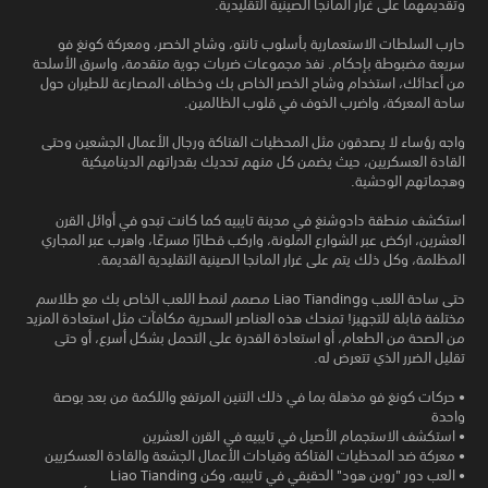
وتقديمهما على غرار المانجا الصينية التقليدية.
حارب السلطات الاستعمارية بأسلوب تانتو، وشاح الخصر، ومعركة كونغ فو
سريعة مضبوطة بإحكام. نفذ مجموعات ضربات جوية متقدمة، واسرق الأسلحة
من أعدائك، استخدام وشاح الخصر الخاص بك وخطاف المصارعة للطيران حول
ساحة المعركة، واضرب الخوف في قلوب الظالمين.
واجه رؤساء لا يصدقون مثل المحظيات الفتاكة ورجال الأعمال الجشعين وحتى
القادة العسكريين، حيث يضمن كل منهم تحديك بقدراتهم الديناميكية
وهجماتهم الوحشية.
استكشف منطقة دادوشنغ في مدينة تايبيه كما كانت تبدو في أوائل القرن
العشرين، اركض عبر الشوارع الملونة، واركب قطارًا مسرعًا، واهرب عبر المجاري
المظلمة، وكل ذلك يتم على غرار المانجا الصينية التقليدية القديمة.
حتى ساحة اللعب وLiao Tianding مصمم لنمط اللعب الخاص بك مع طلاسم
مختلفة قابلة للتجهيز! تمنحك هذه العناصر السحرية مكافآت مثل استعادة المزيد
من الصحة من الطعام، أو استعادة القدرة على التحمل بشكل أسرع، أو حتى
تقليل الضرر الذي تتعرض له.
• حركات كونغ فو مذهلة بما في ذلك التنين المرتفع واللكمة من بعد بوصة
واحدة
• استكشف الاستجمام الأصيل في تايبيه في القرن العشرين
• معركة ضد المحظيات الفتاكة وقيادات الأعمال الجشعة والقادة العسكريين
• العب دور "روبن هود" الحقيقي في تايبيه، وكن Liao Tianding