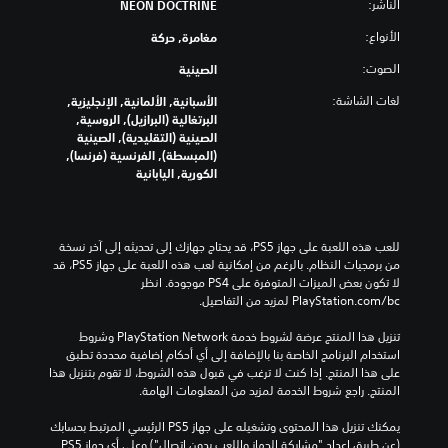
الناشر:
NEON DOCTRINE
الأنواع:
مغامرة, حركة
الصوت:
الصينية
لغات الشاشة:
الأسبانية, الألمانية, الإنجليزية,
البرتغالية (البرازيل), الروسية,
الصينية (التقليدية), الصينية
(المبسطة), الفرنسية (فرنسا),
الكورية, اليابانية
للعب هذه اللعبة على جهاز PS5، قد يحتاج جهازك إلى تحديثه إلى آخر نسخة 
من برمجيات النظام. بالرغم من إمكانية لعب هذه اللعبة على جهاز PS5، قد 
لا تكون بعض الميزات المتوفرة على PS4 موجودة. انظر 
‎PlayStation.com/bc لمزيد من التفاصيل.
تنزيل هذا المنتج عرضة لشروط خدمة PlayStation Network وشروط 
استخدام البرنامج الخاصة بنا بالإضافة إلى أي أحكام إضافية محددة تطبق 
على هذا المنتج. إذا كنت لا ترغب في قبول هذه الشروط، لا تقوم بتنزيل هذا 
المنتج. راجع شروط الخدمة لمزيد من المعلومات الهامة.
يمكنك تنزيل هذا المحتوى وتشغيله على جهاز PS5 الرئيسي المرتبط بحسابك 
(عن طريق إعداد "مشاركة الجهاز واللعب بدون اتصال") وعلى أي جهاز PS5 