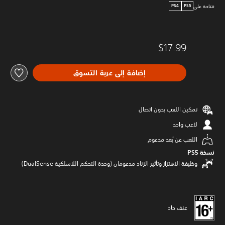
متاحة على
PS4
PS5
$17.99
إضافة إلى عربة التسوق
تمكين اللعب بدون اتصال
لاعب واحد
اللعب عن بُعد مدعوم
نسخة PS5‏
وظيفة الاهتزاز وتأثير الزناد مدعومان (وحدة التحكم اللاسلكية DualSense‏)
عنف حاد