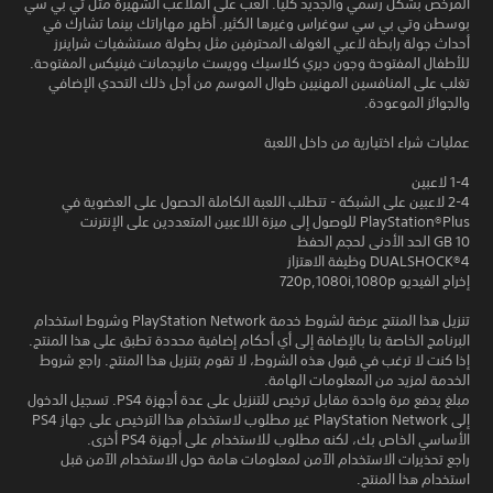
المرخص بشكل رسمي والجديد كلياً. العب على الملاعب الشهيرة مثل تي بي سي
بوسطن وتي بي سي سوغراس وغيرها الكثير. أظهر مهاراتك بينما تشارك في
أحداث جولة رابطة لاعبي الغولف المحترفين مثل بطولة مستشفيات شراينرز
للأطفال المفتوحة وجون ديري كلاسيك وويست مانيجمانت فينيكس المفتوحة.
تغلب على المنافسين المهنيين طوال الموسم من أجل ذلك التحدي الإضافي
والجوائز الموعودة.
عمليات شراء اختيارية من داخل اللعبة
1-4 لاعبين
2-4 لاعبين على الشبكة - تتطلب اللعبة الكاملة الحصول على العضوية في
PlayStation®Plus للوصول إلى ميزة اللاعبين المتعددين على الإنترنت
10 GB الحد الأدنى لحجم الحفظ
DUALSHOCK‎®4 وظيفة الاهتزاز
إخراج الفيديو 720p,1080i,1080p
تنزيل هذا المنتج عرضة لشروط خدمة PlayStation Network وشروط استخدام
البرنامج الخاصة بنا بالإضافة إلى أي أحكام إضافية محددة تطبق على هذا المنتج.
إذا كنت لا ترغب في قبول هذه الشروط، لا تقوم بتنزيل هذا المنتج. راجع شروط
الخدمة لمزيد من المعلومات الهامة.
مبلغ يدفع مرة واحدة مقابل ترخيص للتنزيل على عدة أجهزة PS4. تسجيل الدخول
إلى PlayStation Network غير مطلوب لاستخدام هذا الترخيص على جهاز PS4
الأساسي الخاص بك، لكنه مطلوب للاستخدام على أجهزة PS4 أخرى.
راجع تحذيرات الاستخدام الآمن لمعلومات هامة حول الاستخدام الآمن قبل
استخدام هذا المنتج.