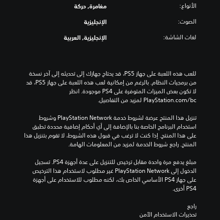
الأنواع:
مغامرة, حركة
الصوت:
الإنجليزية
لغات الشاشة:
الإنجليزية, العربية
للعب هذه اللعبة على جهاز PS5، قد يحتاج جهازك إلى تحديثه إلى آخر نسخة 
من برمجيات النظام. بالرغم من إمكانية لعب هذه اللعبة على جهاز PS5، قد 
لا تكون بعض الميزات المتوفرة على PS4 موجودة. انظر 
‎PlayStation.com/bc لمزيد من التفاصيل.
تنزيل هذا المنتج عرضة لشروط خدمة PlayStation Network وشروط 
استخدام البرنامج الخاصة بنا بالإضافة إلى أي أحكام إضافية محددة تطبق 
على هذا المنتج. إذا كنت لا ترغب في قبول هذه الشروط، لا تقوم بتنزيل هذا 
المنتج. راجع شروط الخدمة لمزيد من المعلومات الهامة.
مبلغ يدفع مرة واحدة مقابل ترخيص للتنزيل على عدة أجهزة PS4. تسجيل 
الدخول إلى PlayStation Network غير مطلوب لاستخدام هذا الترخيص 
على جهاز PS4 الأساسي الخاص بك، لكنه مطلوب للاستخدام على أجهزة 
PS4 أخرى.
راجع 
تحذيرات الاستخدام الآمن