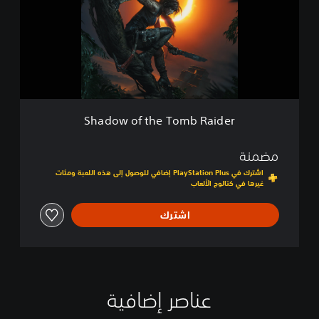
o
t
w
i
o
v
f
e
t
E
h
d
e
i
T
t
o
i
Shadow of the Tomb Raider
m
o
b
n
R
مضمنة
a
اشترك في PlayStation Plus إضافي للوصول إلى هذه اللعبة ومئات
i
غيرها في كتالوج الألعاب
d
e
اشترك
r
عناصر إضافية