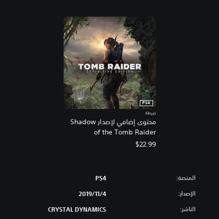
PS4
خريطة
محتوى إضافي لإصدار Shadow
of the Tomb Raider
Definitive
$22.99
المنصة:
PS4
الإصدار:
4‏/11‏/2019
الناشر:
CRYSTAL DYNAMICS