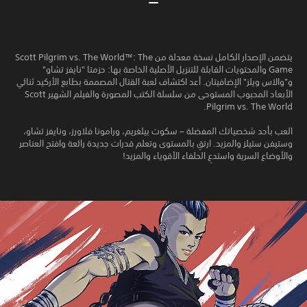
يتضمن الإصدار الكامل نسخة معدلة من Scott Pilgrim vs. The World™: The
Game والمحتويات القابلة للتنزيل الأصلية الخاصة بها: حزمتا "نايفز تشاو"
و"والاس ويلز" الإضافيتان. أعد اكتشاف لعبة القتال المصممة بطابع الأركيد ثنائي
الأبعاد المحبوب المستوحى من سلسلة الكتب المصورة والفيلم الشهير Scott
Pilgrim vs. The World.
العب بأحد شخصياتك المفضلة – سكوت بيلغريم، ورامونا فلاورز، ونايفز تشاو،
وستيفن ستيلز والمزيد. ارتقِ بالمستوى وتعلم قدرات جديدة رائعة وافتح العناصر
والأوضاع السرية واستدعِ الحلفاء الأقوياء والمزيد!