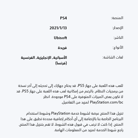
المنصة:
PS4
الإصدار:
13‏/1‏/2021
الناشر:
Ubisoft
الأنواع:
فريدة
لغات الشاشة:
الأسبانية, الإنجليزية, الفرنسية
(فرنسا)
للعب هذه اللعبة على جهاز PS5، قد يحتاج جهازك إلى تحديثه إلى آخر نسخة 
من برمجيات النظام. بالرغم من إمكانية لعب هذه اللعبة على جهاز PS5، قد 
لا تكون بعض الميزات المتوفرة على PS4 موجودة. انظر 
‎PlayStation.com/bc لمزيد من التفاصيل.
تنزيل هذا المنتج عرضة لشروط خدمة‫ PlayStation وشروط استخدام 
البرنامج الخاصة بنا بالإضافة إلى أي أحكام إضافية محددة تطبق على هذا 
المنتج. إذا كنت لا ترغب في قبول هذه الشروط، لا تقم بتنزيل هذا المنتج. 
راجع شروط الخدمة لمزيد من المعلومات الهامة.