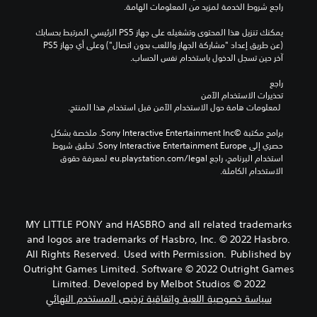
راجع شروط الخدمة لمزيد من المعلومات الهامة.
يمكنك تنزيل هذا المحتوى وتشغيله على جهاز PS5 الرئيسي المرتبط بحسابك 
(عن طريق إعداد "مشاركة الجهاز واللعب بدون اتصال") وعلى أي جهاز PS5 
آخر حين تسجل الدخول باستخدام نفس الحساب.
راجع 
تحذيرات الاستخدام الآمن
 لمعلومات هامة حول الاستخدام الآمن قبل استخدام هذا المنتج.
برامج مكتبة ©Sony Interactive Entertainment Inc. ملخصة بشكل 
حصري إلى Sony Interactive Entertainment Europe. تطبق شروط 
استخدام البرنامج، راجع eu.playstation.com/legal لمعرفة حقوق 
الاستخدام الكاملة.
MY LITTLE PONY and HASBRO and all related trademarks
and logos are trademarks of Hasbro, Inc. © 2022 Hasbro.
All Rights Reserved. Used with Permission. Published by
Outright Games Limited. Software © 2022 Outright Games
Limited. Developed by Melbot Studios © 2022
سياسة خصوصية اللعبة واتفاقية ترخيص المستخدم النهائي