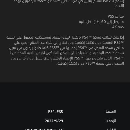
يسمح لك هذا المنتج بتنزيل كلٍ من نسختي PS4™‎ و PS5™‎ الرقميتين لهذه
اللعبة.
ميزات PS5
ما يصل إلى 60 إطارًا لكل ثانية
دقة 4K
إذا كنت تمتلك نسخة PS4™‎ بالفعل لهذه اللعبة، فسيمكنك الحصول على نسخة
PS5™‎ الرقمية دون تكلفة إضافية ولن تحتاج إلى شراء هذا المنتج. يجب على
مالكي نسخة القرص من PS4™‎ إدخالها في PS5™‎ كلما كانوا يرغبون في تنزيل
نسخة PS5™‎ الرقمية أو تشغيلها. لن يتمكن المالكون لقرص اللعبة المخصص لـ
PS4™‎، الذين يشترون جهاز PS5™‎ الإصدار الرقمي الذي يعمل دون أقراص من
الحصول على نسخة PS5™‎ دون تكلفة إضافية.
المنصة:
PS4, PS5
الإصدار:
29‏/9‏/2022
الناشر:
OUTRIGHT GAMES LLC