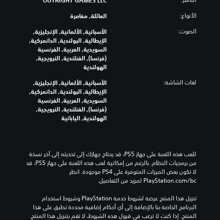
الأنواع:
العائلة, مغامرة
الصوت:
الأسبانية, الألمانية, الإنجليزية,
الإيطالية, البولندية, الدانمركية,
السويدية, العربية, الفرنسية
(فرنسا), الفنلندية, النرويجية,
الهولندية
لغات الشاشة:
الأسبانية, الألمانية, الإنجليزية,
الإيطالية, البولندية, الدانمركية,
السويدية, العربية, الفرنسية
(فرنسا), الفنلندية, النرويجية,
الهولندية, اليابانية
للعب هذه اللعبة على جهاز PS5، قد يحتاج جهازك إلى تحديثه إلى آخر نسخة 
من برمجيات النظام. بالرغم من إمكانية لعب هذه اللعبة على جهاز PS5، قد 
لا تكون بعض الميزات المتوفرة على PS4 موجودة. انظر 
‎PlayStation.com/bc لمزيد من التفاصيل.
تنزيل هذا المنتج عرضة لشروط خدمة‫ PlayStation وشروط استخدام 
البرنامج الخاصة بنا بالإضافة إلى أي أحكام إضافية محددة تطبق على هذا 
المنتج. إذا كنت لا ترغب في قبول هذه الشروط، لا تقم بتنزيل هذا المنتج. 