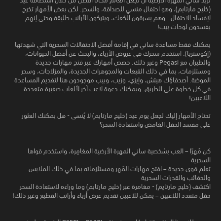
تريد ساني المهرة الأرضية أن تجعل العالم مكانًا أفضل من خلال استضافة عيد
(خليج مارتايم)، وهو احتفال منسي للصداقة، والسحر. لكن بعض الأمهار تخرج
لإفساد الاحتفال - وهم يسرقون الكعك، ويتركون الأرانب طليقة وحتى إنهم
يفسدون لوحات بيب!
يمكنك فقط مساعدة ساني في إقامة أفضل الاحتفالات السحرية التي شهدتها
(إكوستريا). استخدم سحرك في عروض الأزياء، والبحث عن أفضل الحيوانات،
والطيران مع Pegasi وغير ذلك. خصص أمهارك عبر فتح مهارات جديدة
ومستلزمات، بما في ذلك القبعات والمجوهرات الجديدة، والمزلاجات، وسحر
الموضة. أصدقاؤك هيتش، وإيزي، وزيب، وبيب موجودون هنا لتقديم المساعدة
في كل خطوة على الطريق. ويمكنك دعوة لاعب آخر لألعاب صغيرة متعددة
اللاعبين!
تحتاج الأمهار إليك لجعل يوم عيد (خليج مارتايم) لا يُنسى - هل يمكنك العثور
على مفسد الحفل الغامض واستعادة السحر؟
كن مُهرًا – العب بشخصية ساني المهرة الأرضية المغامِرة، واستخدم قواها
السحرية
تعلم قوى جديدة – افتح مهارات المُهر ومستلزماته بما في ذلك الملابس
والحقائب والقدرات السحرية
اكتشف (خليج مارتايم) - مغامرة عبر (خليج مارتايم) وما وراءه لاستعادة السحر
حفل متعدد اللاعبين – يمكن للاعبين تقديم عرض أزياء وأرانب القطيع وغير ذلك!