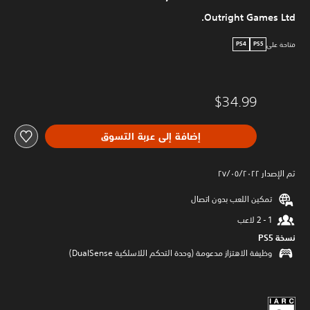
Outright Games Ltd.
متاحة على
PS4
PS5
$34.99
إضافة إلى عربة التسوق
تم الإصدار ٢٧/٠٥/٢٠٢٢
تمكين اللعب بدون اتصال
نسخة PS5‏
وظيفة الاهتزاز مدعومة (وحدة التحكم اللاسلكية DualSense‏)