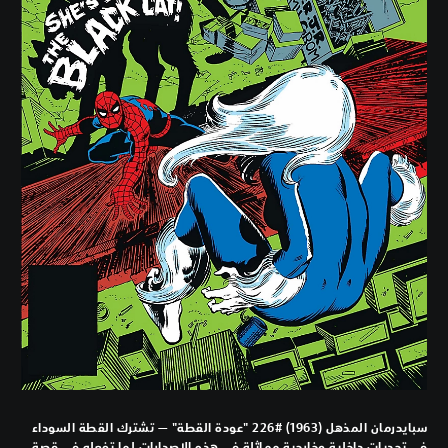
سبايدرمان المذهل (1963) #226 "عودة القطة" — تشترك القطة السوداء
في تحديات داخلية وخارجية مماثلة في هذه الإصدارات لما تفعله في قصة