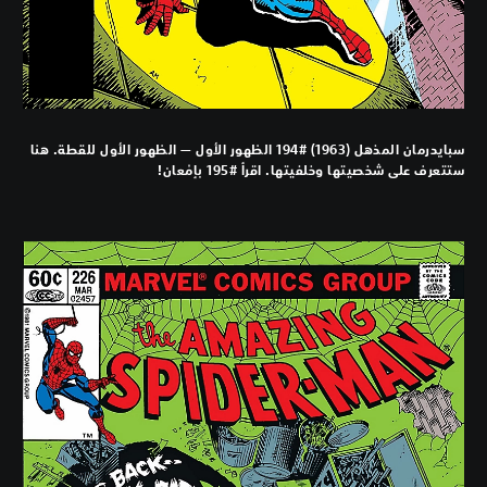
سبايدرمان المذهل (1963) #194 الظهور الأول — الظهور الأول للقطة. هنا
ستتعرف على شخصيتها وخلفيتها. اقرأ #195 بإمْعان!