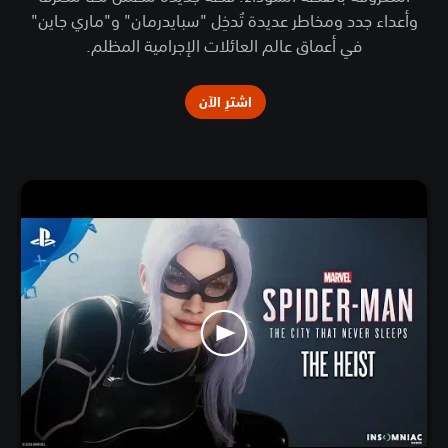
وأعداء جدد ومخاطر عديدة تُدخِل "سبايدرمان" و"ماري جاين"
في أعماق عالم العائلات الإجرامية المظلم.
اشترِ الآن