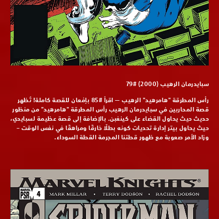
سبايدرمان الرهيب (2000) #79
رأس المطرقة "هامرهيد" الرهيب — اقرأ #85 بإمْعان للقصة كاملة! تُظهر
قصة المحاربين في سبايدرمان الرهيب رأس المطرقة "هامرهيد" من منظور
حديث حيث يحاول القضاء على كينغبن. بالإضافة إلى قصة عظيمة لسبايدي،
حيث يحاول بيتر إدارة تحديات كونه بطلًا خارقًا ومراهقًا في نفس الوقت –
وزاد الأمر صعوبة مع ظهور قطتنا المجرمة القطة السوداء.