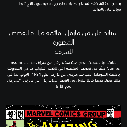
برنامج الحقائق فقط لسماع نظريات جاي جوناه جيمسون التي تربط
سبايدرمان بالجرائم.
سبايدرمان من مارفل: قائمة قراءة القصص
المصورة
للسرقة
يشاركنا ريان سميث مخرج لعبة
سبايدرمان من مارفل
من Insomniac
Games بعضًا من قصصه المفضلة التي تتضمن فيليشيا هاردي المعروفة
بالقطة السوداء! العب
سبايدرمان من مارفل
على PS4™ اليوم، بما في
ذلك فصلًا جديدًا قابلًا للتنزيل من القصة،
سبايدرمان من مارفل
:
السرقة
،
متاح الآن!