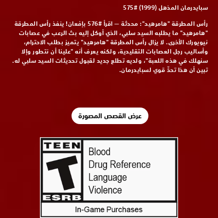
سبايدرمان المذهل (1999) #575
رأس المطرقة "هامرهيد": محدثة — اقرأ #576 بإمْعان! ينفذ رأس المطرقة
"هامرهيد" ما يطلبه السيد سلبي، الذي أوكل إليه بث الرعب في عصابات
نيويورك الأخرى. لا يزال رأس المطرقة "هامرهيد" يتميز بطلب الاحترام،
وأساليب رجل العصابات التقليدية، ولكنه يعرف أنه "علينا أن نتطور وإلا
سنهلك في هذه اللعبة"، ولديه تطلع جديد لقبول تحديثات السيد سلبي له.
تبين أن هذا تحدٍّ قوي لسبايدرمان.
عرض القصص المصورة