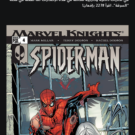
"السرقة". اقرأ #227 بإمْعان!