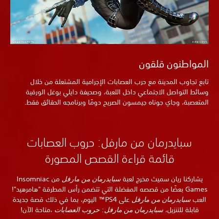
المواطنون قلقون
تابع تجاوب المدينة مع حرب العصابات الإجرامية المشتعلة من خلال
وسائط التواصل الاجتماعي داخل اللعبة، وصحيفة دايلي بوغل الورقية
المتعصبة، وجاي جوناه جيمسون الصريح دومًا وبرنامجه الحقائق فقط.
سبايدرمان من مارفل: حروب العصابات
قائمة قراءة القصص المصورة
يشاركنا ريان سميث مخرج لعبة
سبايدرمان من مارفل
من Insomniac
Games بعضًا من قصصه المفضلة التي تتضمن رأس المطرقة "هامرهيد"!
العب
سبايدرمان من مارفل
على PS4™ اليوم، بما في ذلك قصة جديدة
قابلة للتنزيل،
سبايدرمان من مارفل
:
حروب العصابات
،متاحة الآن!