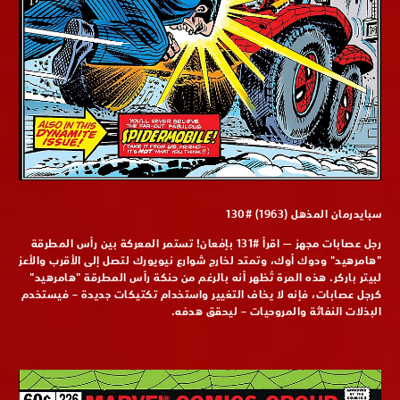
سبايدرمان المذهل (1963) #130
رجل عصابات مجهز — اقرأ #131 بإمْعان! تستمر المعركة بين رأس المطرقة
"هامرهيد" ودوك أوك، وتمتد لخارج شوارع نيويورك لتصل إلى الأقرب والأعز
لبيتر باركر. هذه المرة تُظهر أنه بالرغم من حنكة رأس المطرقة "هامرهيد"
كرجل عصابات، فإنه لا يخاف التغيير واستخدام تكتيكات جديدة – فيستخدم
البذلات النفاثة والمروحيات – ليحقق هدفه.