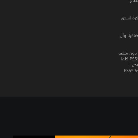
وية لإخضاع
نة ماكرة لسحق
فيًّا، وأن
لعبة، فسيمكنك الحصول على نسخة PS5®‎ الرقمية دون تكلفة
إضافية ولن تحتاج إلى شراء هذا المنتج. يجب على مالكي نسخة القرص من PS4™‎ إدخالها في PS5®‎ كلما
مخصص لـ
PS4™‎، الذين يشترون جهاز PS5®‎ الإصدار الرقمي الذي يعمل دون أقراص من الحصول على نسخة PS5®‎