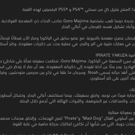
زيل كلٍ من نسختي PS4™‎ و PS5®‎ الرقميتين لهذه اللعبة.
تبدأ أسطورة جديدة حينما تلعب بشخصية Goro Majima صاحب الحذاء ذي المقدمة ا
وأعاد تشكيل نفسه كقرصان في أعالي البحار.
قرصان عصري مفعمة بالحيوية، مع عضو سابق في الياكوزا وصار الآن قبطانًا قرصانً
ن في معارك مثيرة في البر والبحر، في عملية بحث عن ذكريات مفقودة، وكنز أسط
PIRATE!
العضو السابق سيئ السمعة في الياكوزا، Goro Majima، تحطمت سفينته فجأة على 
هادئ. يبحر بحثًا عن أدلة تقوده إلى ذكرياته المفقودة، بعد أن صار لا يتذكر حتى اس
ومصاحبًا له فتى أنقذ حياته يُسمى Noah. وسرعان ما علقا في نزاع بين مجرمين متوحشين، و
اد آخرين على كنز أسطوري.
نتك
ارة فريدًا من نوعه، وارتقِ بسفينتك، بينما تستكشف أعالي البحار، وتشكل أسطورت
اء، والصداقات غير المتوقعة، والثروات الهائلة التي تُجمع خلال الرحلة.
 بمعركة مبتكرة
بدِّل بسلاسة بين أسلوبي القتال "Mad Dog" و"Pirate" لمزج الهجمات، وإلحاق هجم
ات جوية، التي من شأنها أن تكافئ ابتكارك بحركة ماهرة في غاية القوة.