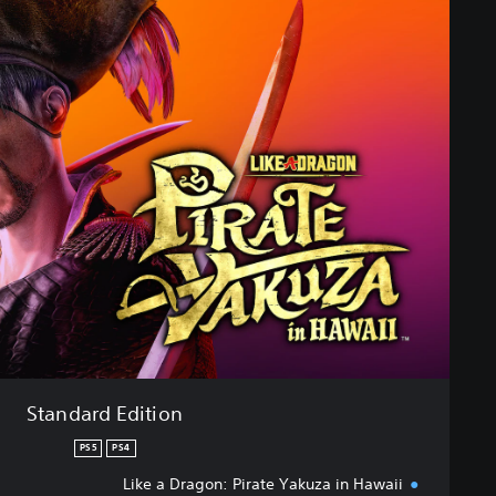
S
t
a
n
d
a
r
d
E
d
i
t
i
o
n
Standard Edition
PS5
PS4
Like a Dragon: Pirate Yakuza in Hawaii