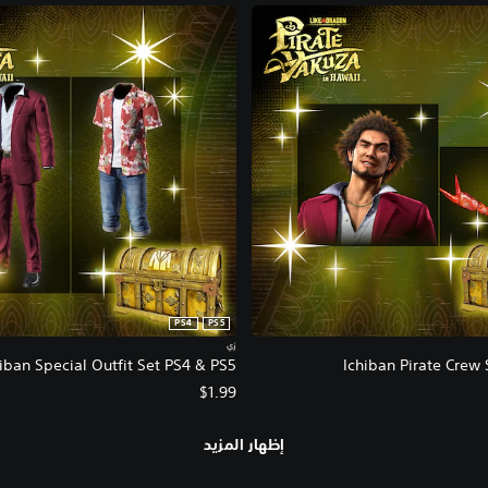
PS4
PS5
زي
iban Special Outfit Set PS4 & PS5
Ichiban Pirate Crew
$1.99
إظهار المزيد