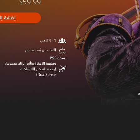
$59.99
إضافة إل
اللعب عن بُعد مدعوم
نسخة PS5‏
وظيفة الاهتزاز وتأثير الزناد مدعومان
(وحدة التحكم اللاسلكية
DualSense‏)
ة