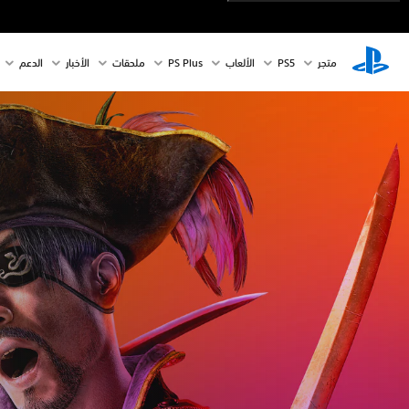
متجر
PS5‏
الألعاب
PS Plus
ملحقات
الأخبار
الدعم