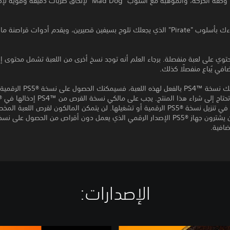
سخر السرعة، وخفة الحركة، والموهبة مع أسلوب "Mad Dog" لإلحاق ضربات دقيقة وق
أو اهزم أعداءك بأسلوب "Pirate" الذي يجعلك تلوح بسيفين قصيرين، ويقدم أدوات قراص
حتوي على لعبة منفصلة. برجاء العلم أنه توجد نسخ أخرى من اللعبة تشمل محتوى إضا
افي يُباع منفصلًا كذلك.
إذا كنت تمتلك نسخة PS4™‎ بالفعل لهذه ال
كانوا يرغبون في تنزيل نسخة PS5®‎ الرقمية أو تشغيلها. لن يتمكن المالكون لقرص اللعبة ال
ضافية.
الإصدارات:‏