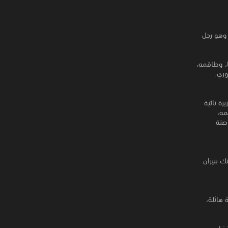
لفولاذية، وهو رجل
ا، وطاقمه،
وري.
شاطئ جزيرة نائية
مه،
قراصنة
ك بنيران
ات مجمعة هائلة،