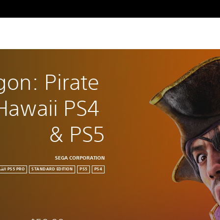
gon: Pirate 
Hawaii PS4 
& PS5
SEGA CORPORATION
STANDARD EDITION
PS5
PS4