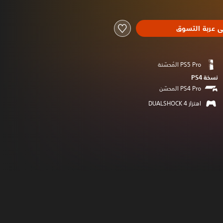
ى عربة التسوق
نسخة PS4‏
اهتزاز DUALSHOCK 4‏