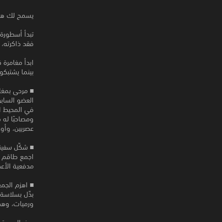
يسمح لك هذا المنتج بتن
فقد ذاكرته، 
ابدأ مغامرة 
بينما يشتبكو
■ مرحى بمغامرة  YAKUZA
في المحيط ال
عصريين، وأوغ
■ شكِّل سفي
اجمع طاقم بح
مدفعية الأعد
■ اهزم الجمع
ورميات، وهجم