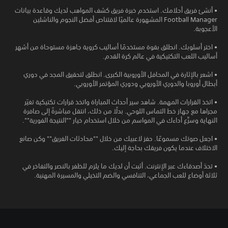
• أنشئ فريق أحلامك. استخدم خبرة فريق كشف المواهب لديك وقاعدة بيانات
Football Manager المشهورة عالميًا لاقتناص أفضل النجوم والناشئين
الأعجوبة.
• اختر أسلوبك. انطلق بقوة مستخدمًا أساليب كروية جاهزة مستوحاة من أشهر
أساليب اللعب التكتيكية في عالم كرة القدم.
• اشعر بالإثارة في المحافل الأوروبية الكبرى. انطلق لتحقيق المجد في دوري
أبطال أوروبا والدوري الأوروبي ودوري المؤتمر الأوروبي.
• اتخذ القرارات المهمة. شاهد سير أحداث المباراة واتخذ قرارات تكتيكية تغيّر
مجراها مع جهاز خط التماس اللوحي. بدلًا من ذلك، انتقل مباشرةً إلى صافرة
النهاية وسرِّع أداءك في المواسم من خلال استخدام خيار ""النتيجة الفورية"".
• اجعل صوتك مسموعًا. حفز لاعبيك من خلال ""محادثات الفريق"" وكن صانع
الاختلاف عندما يكون فريقك بحاجة إليك.
• تحدَ أصدقاءك عبر الإنترنت. أثبت أن لديك ما يلزم للظفر بالنصر والتفاخر في
ثلاثة أوضاع للعب الجماعي، التنافسي والضم التخيلي والمسيرة المهنية.