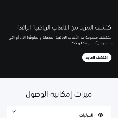
اكتشف المزيد من الألعاب الرياضية الرائعة
استكشف مجموعة من الألعاب الرياضية المذهلة والمتوفِّرة الآن أو التي
ستصدر قريبًا على PS4 و PS5.
اكتشف المزيد
ميزات إمكانية الوصول
ا
إ
ي
ع
س
ل
ن
ر
ع
م
ا
ا
ر
ع
ك
ا
د
ة
ن
ص
ا
ر
ل
ح
ة
المرئيات