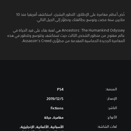
خُض أعظم مغامرة على الإطلاق: التطور البشري. استكشف أفريقيا منذ 10
ملايين سنة مضت وتوسع بطائفتك وتطوَّر إلى الجيل التالي.
Ancestors: The Humankind Odyssey هي لعبة بقاء على قيد الحياة في
عالم مفتوح من منظور الشخص الثالث حيث تستكشف وتتوسع وتتطور في هذه
المغامرة الجديدة الحماسية المقدمة من مطوِّري Assassin’s Creed.
المنصة:
PS4
الإصدار:
5‏/12‏/2019
الناشر:
Fictions
الأنواع:
مغامرة, حركة
لغات الشاشة:
الأسبانية, الألمانية, الإنجليزية,