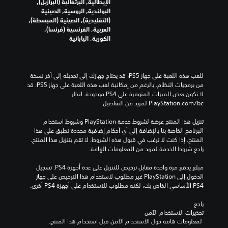
الإيطالية, البرتغالية (البرازيل),
البولندية, الروسية, الصينية
(التقليدية), الصينية (المبسطة),
العربية, الفرنسية (فرنسا),
الكورية, اليابانية
للعب هذه اللعبة على جهاز PS5، قد يحتاج جهازك إلى تحديثه إلى آخر نسخة 
من برمجيات النظام. بالرغم من إمكانية لعب هذه اللعبة على جهاز PS5، قد 
لا تكون بعض الميزات المتوفرة على PS4 موجودة. انظر 
‎PlayStation.com/bc لمزيد من التفاصيل.
تنزيل هذا المنتج عرضة لشروط خدمة‫ PlayStation وشروط استخدام 
البرنامج الخاصة بنا بالإضافة إلى أي أحكام إضافية محددة تطبق على هذا 
المنتج. إذا كنت لا ترغب في قبول هذه الشروط، لا تقم بتنزيل هذا المنتج. 
راجع شروط الخدمة لمزيد من المعلومات الهامة.
مبلغ يدفع مرة واحدة مقابل ترخيص للتنزيل على عدة أجهزة PS4. تسجيل 
الدخول إلى PlayStation غير مطلوب لاستخدام هذا الترخيص على جهاز 
PS4 الأساسي الخاص بك، لكنه مطلوب للاستخدام على أجهزة PS4 أخرى.
راجع 
تحذيرات الاستخدام الآمن
 لمعلومات هامة حول الاستخدام الآمن قبل استخدام هذا المنتج.