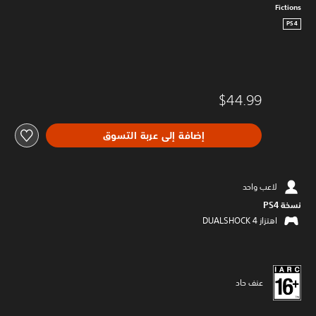
Fictions
PS4
$44.99
إضافة إلى عربة التسوق
لاعب واحد
نسخة PS4‏
اهتزاز DUALSHOCK 4‏
عنف حاد