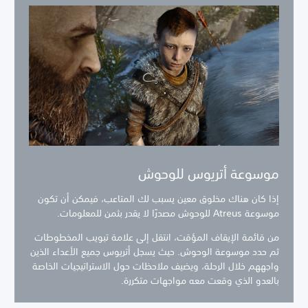
موسوعة أتريوس للوحوش
إذا كان هناك مخلوق معين يسبب لك المتاعب، فيمكن أن تكون
موسوعة Atreus للوحوش مصدرًا لا يقدر بثمن للمعلومات.
من قائمة الإيقاف المؤقت، انتقل إلى علامة تبويب المخطوطات
ثم حدد موسوعة الوحوش. حيث يسجل أتريوس جميع الأعداء الذين
واجههم خلال الرحلة، ويضيف ملاحظات حول الاستراتيجيات الخاصة
بالعدو الذي وقعت معه مواجهات متكررة.