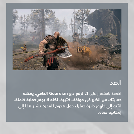
الصد
اضغط باستمرار على
L1 لرفع درع Guardian الحامي. يمكنه
حمايتك من الضرر في مواقف كثيرة، لكنه لا يوفر حماية كاملة.
انتبه إلى ظهور دائرة صفراء حول هجوم للعدو: يشير هذا إلى
إمكانية صده.