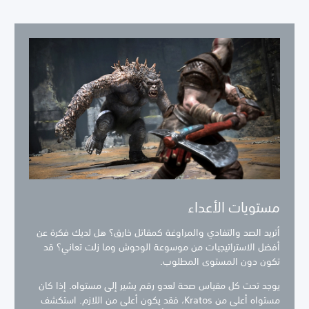
مستويات الأعداء
أتريد الصد والتفادي والمراوغة كمقاتل خارق؟ هل لديك فكرة عن
أفضل الاستراتيجيات من موسوعة الوحوش وما زلت تعاني؟ قد
تكون دون المستوى المطلوب.
يوجد تحت كل مقياس صحة لعدو رقم يشير إلى مستواه. إذا كان
مستواه أعلى من Kratos، فقد يكون أعلى من اللازم. استكشف