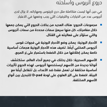
دروع أتريوس وأسلحته
في حين أنها ليست متكاملة مثل درع كريتوس ومهاراته، لا يزال لدى
أتريوس عدد من الخيارات والترقيات التي يجب وضعها في الاعتبار.
مجموعات الدروع: هناك العديد من بذلات الدروع التي يمكن جمعها
خلال مغامرتك، كل منها سيعزز سمات محددة من سمات أتريوس
والتي ستؤثر على فعاليته في القتال.
الأحجار الرونية: يمكن وضع الأحجار الرونية في فجوات قوس
أتريوس المخلبي أيضًا. تضيف هذه الأحجار الرونية هجمات أساسية
خاصة يمكن إطلاقها من خلال الضغط باستمرار على زر
المربع.
الأسهم السحرية: خلال رحلتك في جميع أنحاء العالم، ستكتشف
أنواعًا جديدة من الأسهم ليستخدمها أتريوس. لهذه الدروع تأثيرات
أساسية مختلفة لن تعمل فقط ضد الأعداء، بل تتفاعل أيضًا مع
البيئة. اضغط على
الزر العلوي على
لوحة D-pad للتبديل بين أنواع
الأسهم المختلفة.