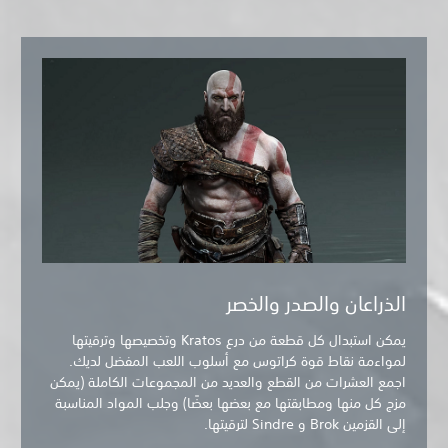
الذراعان والصدر والخصر
يمكن استبدال كل قطعة من درع Kratos وتخصيصها وترقيتها
لمواءمة نقاط قوة كراتوس مع أسلوب اللعب المفضل لديك.
اجمع العشرات من القطع والعديد من المجموعات الكاملة (يمكن
مزج كل منها ومطابقتها مع بعضها بعضًا) وجلب المواد المناسبة
إلى القزمين Brok و Sindre لترقيتها.