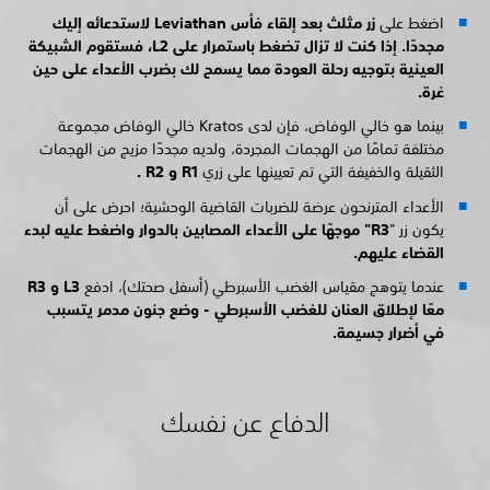
اضغط على
زر مثلث بعد إلقاء فأس Leviathan لاستدعائه إليك
مجددًا. إذا كنت لا تزال تضغط باستمرار على
L2، فستقوم الشبيكة
العينية بتوجيه رحلة العودة مما يسمح لك بضرب الأعداء على حين
غرة.
بينما هو خالي الوفاض، فإن لدى Kratos خالي الوفاض مجموعة
مختلفة تمامًا من الهجمات المجردة، ولديه مجددًا مزيج من الهجمات
الثقيلة والخفيفة التي تم تعيينها على زري
R1 و
R2 .
الأعداء المترنحون عرضة للضربات القاضية الوحشية؛ احرض على أن
يكون زر "
‏R3‏" موجهًا على الأعداء المصابين بالدوار واضغط عليه لبدء
القضاء عليهم.
عندما يتوهج مقياس الغضب الأسبرطي (أسفل صحتك)، ادفع
L3 و
R3
معًا لإطلاق العنان للغضب الأسبرطي - وضع جنون مدمر يتسبب
في أضرار جسيمة.
الدفاع عن نفسك