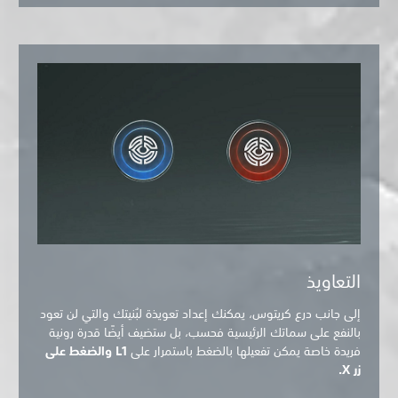
التعاويذ
إلى جانب درع كريتوس، يمكنك إعداد تعويذة لبُنيتك والتي لن تعود
بالنفع على سماتك الرئيسية فحسب، بل ستضيف أيضًا قدرة رونية
فريدة خاصة يمكن تفعيلها بالضغط باستمرار على
L1 والضغط على
زر X.