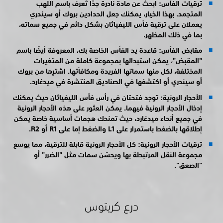
ترقيات الفأس: ابحث عن مادة نادرة جدًا تُعرف باسم اللهب
المتجمد. بهذا الخيار، يمكنك جعل الحدادين بروك أو سيندري
يعملان على ترقية فأس الليفياثان بشكل دائم في جميع سماته،
بما في ذلك المظهر.
مقابض الفأس: قاعدة يد الفأس الخاصة بك، المعروفة أيضًا باسم
"المقبض"، يمكن استبدالها بمجموعة كاملة من المتغيرات
المختلفة، لكل منها سماتها الفريدة ومكافآتها. اشترِها من بروك
أو سيندري أو اكتشفها في الصناديق المنتشرة في ميدغارد.
الأحجار الرونية: توجد فتحتان في رأس فأس الليفياثان حيث يمكنك
إدخال الأحجار الرونية فيهما. يمكن العثور على هذه الأحجار الرونية
في جميع أنحاء ميدغارد، حيث تمنحك هجمات أساسية خاصة يمكن
إطلاقها بالضغط باستمرار على
L1 والضغط إما على
R1 أو
R2.
ترقيات الأحجار الرونية: كل الأحجار الرونية قابلة للترقية، مما يوسع
مجموعة النقل المرتبطة بها ويحسّن سمات مثل "الضرر" أو
"الصعق".
درع كريتوس