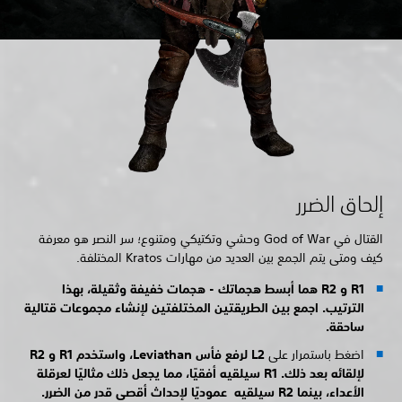
إلحاق الضرر
القتال في God of War وحشي وتكتيكي ومتنوع؛ سر النصر هو معرفة
كيف ومتى يتم الجمع بين العديد من مهارات Kratos المختلفة.
R1 و
R2 هما أبسط هجماتك - هجمات خفيفة وثقيلة، بهذا
الترتيب. اجمع بين الطريقتين المختلفتين لإنشاء مجموعات قتالية
ساحقة.
اضغط باستمرار على
L2 لرفع فأس Leviathan، واستخدم
R1 و
R2
لإلقائه بعد ذلك.
R1 سيلقيه أفقيًا، مما يجعل ذلك مثاليًا لعرقلة
الأعداء، بينما
R2 سيلقيه عموديًا لإحداث أقصى قدر من الضرر.