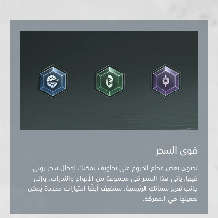
قوى السحر
تحتوي بعض قطع الدروع على تجاويف يمكنك إدخال سحر روني
فيها. يأتي هذا السحر في مجموعة من الأنواع والندرات، وإلى
جانب تعزيز سماتك الرئيسية، ستضيف أيضًا امتيازات محددة يمكن
تفعيلها في المعركة.