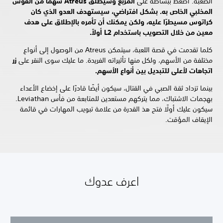
الصعبة. اضغط ببساطة على
المربع وسيطلق Atreus سهمًا من القوس
المخلبي الخاص به. بشكل افتراضي، سيستهدف العدو الذي كان
كراتوس مسيطرًا عليه، ولكن يمكنك أن تأمره بالإطلاق على هدف
معين من خلال التصويب باستخدام
L2 أولاً.
كلما تقدمت في قصة اللعبة، سيتمكن Atreus من الوصول إلى أنواع
مختلفة من الأسهم، ولكل منها تأثيراته الفريدة. ما عليك سوى النقر على
زر
اتجاهات لأعلى للتبديل بين أنواع الأسهم.
بينما تزداد ثقة الصبي في القتال، سيكون أيضًا قادرًا على إخضاع الأعداء
بهجمات الاشتباك، مما يتركهم مستعدين للمتابعة من فأس Leviathan.
سيكون عليك أولًا فتح هذ القدرة من علامة تبويب المهارات في قائمة
الإيقاف المؤقت.
اعرف عدوك