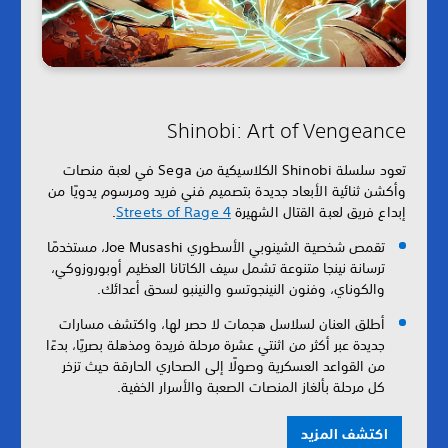
Shinobi: Art of Vengeance
تعود سلسلة Shinobi الكلاسيكية من Sega في لعبة منصات
وأكشن ثنائية الأبعاد جديدة بتصميم فني فريد ومرسوم يدويًا من
إبداع فريق لعبة القتال الشهيرة
Streets of Rage 4
.
تقمص شخصية الشينوبي الأسطوري Joe Musashi، مستخدمًا
ترسانة نينجا متنوعة تشمل سيف الكاتانا العظيم أوبوروزوكي،
والكوناي، وفنون النينجوتسو والنينبو لسحق أعدائك.
أطلق العنان لسلاسل هجمات لا حصر لها، واكتشف مسارات
جديدة عبر أكثر من اثنتي عشرة مرحلة فريدة ومذهلة بصريًا، بدءًا
من القواعد العسكرية وصولًا إلى الصحاري الحارقة حيث تزخر
كل مرحلة بألغاز المنصات الصعبة والأسرار الخفية.
اكتشف المزيد