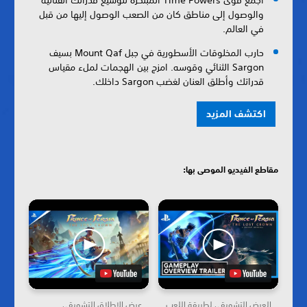
والوصول إلى مناطق كان من الصعب الوصول إليها من قبل
في العالم.
حارب المخلوقات الأسطورية في جبل Mount Qaf بسيف
Sargon الثنائي وقوسه. امزج بين الهجمات لملء مقياس
قدراتك وأطلق العنان لغضب Sargon داخلك.
اكتشف المزيد
مقاطع الفيديو الموصى بها:
العرض التشويقي لطريقة اللعب
عرض الإطلاق التشويقي