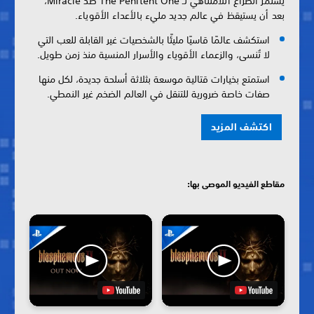
يستمر الصراع اللامتناهي لـ The Penitent One ضد Miracle،
بعد أن يستيقظ في عالم جديد مليء بالأعداء الأقوياء.
استكشف عالمًا قاسيًا مليئًا بالشخصيات غير القابلة للعب التي
لا تُنسى، والزعماء الأقوياء والأسرار المنسية منذ زمن طويل.
استمتع بخيارات قتالية موسعة بثلاثة أسلحة جديدة، لكل منها
صفات خاصة ضرورية للتنقل في العالم الضخم غير النمطي.
اكتشف المزيد
مقاطع الفيديو الموصى بها: