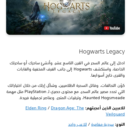
Hogwarts Legacy
ادخل إلى عالم السحر في القرن التاسع عشر، وأنشئ ساحرك أو ساحرتك
الخاصة، واستكشف Hogwarts إلى جانب الغرف المخفية والغابات
والقرى خارج أسوارها.
كوّن التحالفات، وقاتل السحرة الظلاميين، وشكّل إرثك من خلال اختياراتك
التي تحدد مصير عالم السحر، مع محتوى حصري لـ PlayStation مثل مهمة
Haunted Hogsmeade، وترقيات المتجر، وعناصر تجميلية فريدة.
للاعبين الذين أعجبتهم:
Dragon Age: The
/
Elden Ring
Veilguard
النوع:
سردية مغامرة
/
للاعب واحد