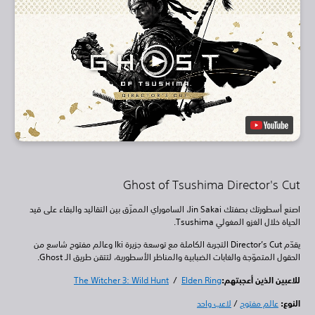
Ghost of Tsushima Director's Cut
اصنع أسطورتك بصفتك Jin Sakai، الساموراي الممزّق بين التقاليد والبقاء على قيد
الحياة خلال الغزو المغولي Tsushima.
يقدّم Director’s Cut التجربة الكاملة مع توسعة جزيرة Iki وعالم مفتوح شاسع من
الحقول المتموّجة والغابات الضبابية والمناظر الأسطورية، لتتقن طريق الـ Ghost.
للاعبين الذين أعجبتهم:
Elden Ring
/
The Witcher 3: Wild Hunt
النوع:
عالم مفتوح
/
لاعب واحد