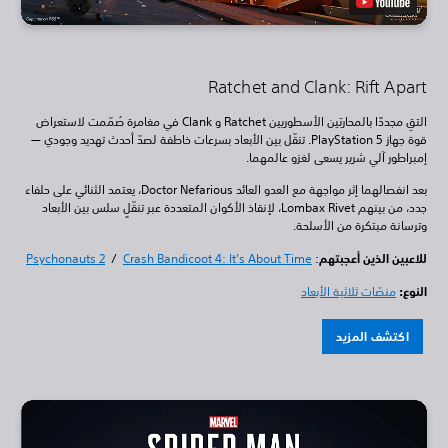
Ratchet and Clank: Rift Apart
التقِ مجددًا بالمحاربَين الأسطوريين Ratchet و Clank في مغامرة صُمّمت لاستعراض
قوة جهاز PlayStation 5. تنقّل بين الأبعاد بسرعات خاطفة لصدّ أحدث تهديد وجودي —
إمبراطور آلي شرير يسعى لغزو عالمهما.
بعد انفصالهما إثر مواجهة مع العدو العائد Doctor Nefarious، يعتمد الثنائي على حلفاء
جدد، من بينهم Lombax Rivet، لإنقاذ الأكوان المتعددة عبر تنقّلٍ سلس بين الأبعاد
وترسانة مبتكرة من الأسلحة.
للاعبين الذين أعجبتهم
:
Crash Bandicoot 4: It’s About Time
/
Psychonauts 2
النوع:
منصّات ثلاثية الأبعاد
اكتشف المزيد