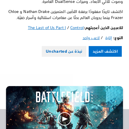
وصوت ثلاثي الأبعاد، وميزات DualSense الغامرة.
اكتشف تاريخًا مفقودًا برفقة اللصّين المتميزين Nathan Drake و Chloe
Frazer بينما يجوبان العالم بحثًا عن مغامرات استثنائية وأسرار خفيّة.
للاعبين الذين أعجبتهم:
Control
/
The Last of Us Part I
النوع:
إثارة
/
لاعب واحد
اكتشف المزيد
نبذة عن Uncharted