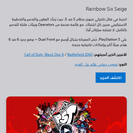
Rainbow Six Seige
انخرط في قتال تكتيكي نخبوي بنظام 5 ضد 5، حيث يُحدِّد التعاون والتدمير والتخطيط
الاستراتيجي مجرى كل اشتباك. مع قائمة ضخمة من Operators وبيئات قابلة للتدمير
بالكامل، لا تتشابه مباراتان أبدًا.
على PlayStation 5، خُض المعركة بشكل أوسع مع Dual Front — وضع جديد 6 ضد 6
يقدّم فرقًا أكبر وإمكانات تكتيكية جديدة.
للاعبين الذين أعجبتهم:
Battlefield 2042
/
Call of Duty: Black Ops 6
النوع:
تصويب جماعي قائم على الفرق
اكتشف المزيد