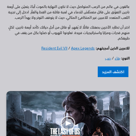
عالقون في عالم من الرعب المتواصل حيث لا تكون النهاية بالموت أبدًا، يتعيّن على أربعة
ناجين التفوّق على قاتل متعطّش للدماء في لعبة قاتلة من القط والفأر. ادخل إلى تجربة
اللعب المتعدد للاعبين غير المتكافئ المثالي، حيث لا يتوقف التوتر ولا يهدأ الرعب.
اختر أن تطارد الآخرين بصفتك قاتلًا لا يُقهر، أو قاتل من أجل حياتك كأحد أربعة ناجين، لكلٍ
منهم قدرات ومزايا واستراتيجيات فريدة. تعاونوا للهروب أو ضحّوا بكل من يقف في
طريقكم.
للاعبين الذين أعجبتهم:
Apex Legends
/
Resident Evil VII
النوع:
بقاء
/
رعب
اكتشف المزيد