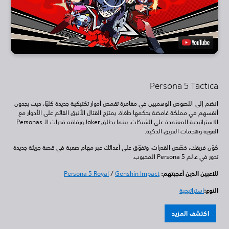
Persona 5 Tactica
انضم إلى اللصوص الوهميين في مغامرة تقمص أدوار تكتيكية جديدة كليًا، حيث يجدون
أنفسهم في مملكة غامضة يحكمها طغاة. يمتزج القتال الأنيق القائم على الأدوار مع
الاستراتيجية المعتمدة على الشبكات، بينما يطلق Joker ورفاقه قدرات الـ Personas
القوية وهجمات الفريق الذكية.
كوّن فريقك، خصّص القدرات، وتفوّق على أعدائك عبر مهام صعبة في قصة جريئة جديدة
تدور في عالم Persona 5 المحبوب.
للاعبين الذين أعجبتهم:
Genshin Impact
/
Persona 5 Royal
النوع:
استراتيجية
اكتشف المزيد