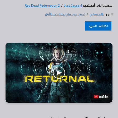
للاعبين الذين أعجبتهم:
Just Cause 4
/
Red Dead Redemption 2
النوع:
عالم مفتوح
/
تصويب من منظور الشخص الأول
اكتشف المزيد