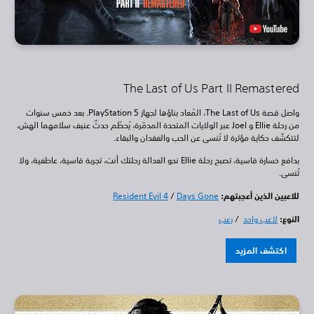
The Last of Us Part II Remastered
واصل قصة The Last of Us، المُعاد بناؤها لجهاز PlayStation 5. بعد خمس سنوات
من رحلة Ellie و Joel عبر الولايات المتحدة المدمّرة، يُحطّم حدثٌ عنيف سلامهما الهش،
لتتكشّف حكاية مؤثرة لا تُنسى عن الحب والفقدان والبقاء.
بدافع خسارة قاسية، تصبح رحلة Ellie نحو العدالة رحلتك أنت، تجربة قاسية، عاطفية، ولا
تُنسى.
للاعبين الذين أعجبتهم:
Days Gone
/
Resident Evil 4
النوع:
لاعب واحد
/
رعب
اكتشف المزيد