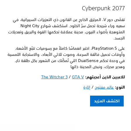
Cyberpunk 2077
تقمّص دور V، المرتزق الخارج عن القانون ذي التعزيزات السيبرانية، في
سعيه وراء شريحة تحمل سرّ الخلود. استكشف شوارع Night City
المتوهجة بأضواء النيون، مدينة عملاقة تحكمها القوة والبريق وتعديلات
الجسد.
على PlayStation 5، اختبر انغماسًا كاملاً مع رسوميات تتبّع الأشعة،
وأوقات تحميل فائقة السرعة، وصوت ثلاثي الأبعاد، والاستجابة اللمسية
في وحدة تحكم DualSense التي تُمكّنك من الشعور بكل طلقة نار،
وهدير محرك، ونبض المدينة ذاتها
للاعبين الذين أعجبتهم:
GTA V
/
The Witcher 3
النوع:
عالم مفتوح
/
إثارة
اكتشف المزيد