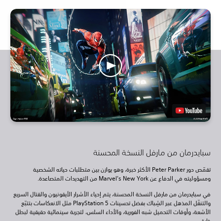
سبايدرمان من مارفل النسخة المحسنة
تقمّص دور Peter Parker الأكثر خبرة، وهو يوازن بين متطلبات حياته الشخصية
ومسؤوليته في الدفاع عن Marvel’s New York من التهديدات المتصاعدة.
في سبايدرمان من مارفل النسخة المحسنة، يتم إحياء الأشرار الأيقونيون والقتال السريع
والتنقّل المذهل عبر الشِباك بفضل تحسينات PlayStation 5 مثل الانعكاسات بتتبّع
الأشعة، وأوقات التحميل شبه الفورية، والأداء السلس، لتجربة سينمائية حقيقية لبطل
خارق.