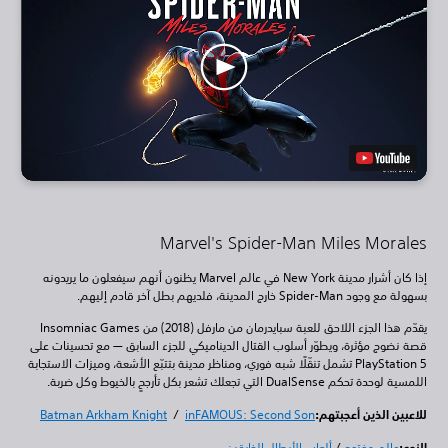
Marvel's Spider-Man Miles Morales
إذا كان أشرار مدينة New York في عالم Marvel يظنون أنهم سيفعلون ما يريدونه
بسهولة مع وجود Spider-Man خارج المدينة، فلديهم بطل آخر قادم إليهم.
يقدّم هذا الجزء اللاحق للعبة سبايدرمان من مارفل (2018) من Insomniac Games
قصة نضوج مؤثرة، ويطوّر أسلوب القتال الديناميكي للجزء السابق — مع تحسينات على
PlayStation 5 تشمل تنقّلًا شبه فوري، ومناظر مدينة بتتبّع الأشعة، وميزات الاستجابة
اللمسية لوحدة تحكم DualSense التي تجعلك تشعر بكل تأرجحٍ بالخيوط وكل ضربة.
للاعبين الذين أعجبتهم:
inFAMOUS: Second Son
/
Batman Arkham Knight
النوع:
عالم مفتوح
/
ألعاب الأبطال الخارقين