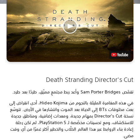
Death Stranding Director's Cut
تقمّص Sam Porter Bridges وأعد ربط مجتمعٍ ممزّق، طردًا بعد طرد.
في هذه المغامرة المليئة بالنجوم من Hideo Kojima، أدى انقراض إلى
بعث مخلوقات BTs إلى الحياة بعد الموت وانتشارها في الأرض. تتوسّع
نسخة Director’s Cut بمهام جديدة، ومعدات إضافية، ومناطق جديدة
للاستكشاف، ومع تحسينات مخصّصة لـ PlayStation 5، لم تكن رحلة
إعادة بناء الروابط عبر هذا العالم الخلّاب والخطير أكثر غمرًا من أي وقت
مضى.