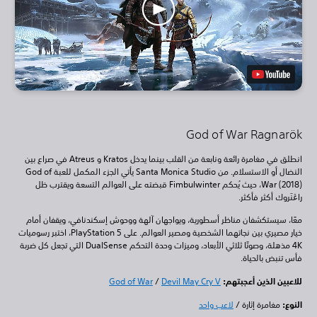
God of War Ragnarök
انطلق في مغامرة رائعة ونابعة من القلب بينما يدخل Kratos و Atreus في صراع بين
النضال أو الاستسلام. من Santa Monica Studio يأتي الجزء المكمل للعبة God of
War (2018)، حيث يُحكم Fimbulwinter قبضته على العوالم التسعة ويقترب ظل
راڠنَروك أكثر فأكثر.
معًا، سيستكشفان مناظر أسطورية، ويواجهان آلهة ووحوش إسكندنافي، ويقفان أمام
خيار مصيري بين نجاتهما الشخصية ومصير العوالم. على PlayStation 5، اختبر رسوميات
4K مذهلة، وصوتًا ثلاثي الأبعاد، وميزات وحدة التحكم DualSense التي تجعل كل ضربة
فأس تنبض بالحياة.
للاعبين الذين أعجبتهم:
Devil May Cry V
/
God of War
النوع:
مغامرة إثارة /
لاعب واحد