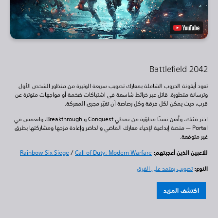
Battlefield 2042
تعود أيقونة الحروب الشاملة بمعارك تصويب سريعة الوتيرة من منظور الشخص الأول
وترسانة متطورة. قاتل عبر خرائط شاسعة في اشتباكات ضخمة أو مواجهات متوترة عن
قرب، حيث يمكن لكل فرقة وكل رصاصة أن تغيّر مجرى المعركة.
اختر فئتك، وأتقن نسخًا مطوّرة من نمطي Conquest و Breakthrough، وانغمس في
Portal — منصة إبداعية لإحياء معارك الماضي والحاضر وإعادة مزجها ومشاركتها بطرق
غير متوقعة.
للاعبين الذين أعجبتهم:
Call of Duty: Modern Warfare
/
Rainbow Six Siege
النوع:
تصويب يعتمد على الفرق
اكتشف المزيد