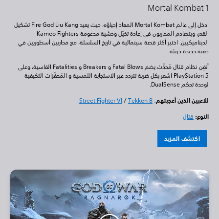
Mortal Kombat 1
ادخل إلى عالم Mortal Kombat المعاد إحياؤه، حيث يعيد Fire God Liu Kang تشكيل
القدر، ويتصادم المحاربون في إعادة تخيّل وحشية مدعومة Kameo Fighters
الديناميكيين. اختبر أكثر قصة سينمائية في تاريخ السلسلة، مع محاربين أسطوريين في
حقبة جديدة جريئة.
أتقِن نظام قتال مُحدَّث يضم Fatal Blows و Breakers و Fatalities القاسية، وعلى
PlayStation 5 اشعر بكل ضربة تتردد عبر الاستجابة اللمسية و المُحفّزات التكيفية
لوحدة تحكم DualSense.
للاعبين الذين أعجبتهم
:
Tekken 8
/
Street Fighter VI
النوع:
قتال
اكتشف المزيد