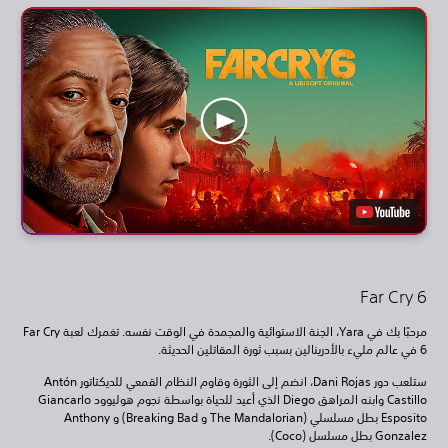
Far Cry 6
مرحبًا بك في Yara، الجنة الاستوائية والمجمدة في الوقت نفسه. تغمرك لعبة Far Cry
6 في عالم مليء بالأدرينالين بسبب ثورة المقاتلين الحديثة.
ستلعب دور Dani Rojas، انضم إلى الثورة وقاوم النظام القمعي للديكتاتور Antón
Castillo وابنه المراهق Diego الذي أعيد للحياة بواسطة نجوم هوليوود Giancarlo
Esposito بطل مسلسلي (The Mandalorian و Breaking Bad) و Anthony
Gonzalez بطل مسلسل (Coco).