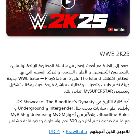
WWE 2K25
اصعد إلى الحلبة مع أحدث إصدار من سلسلة المصارعة الرائدة، والمليء
بالمصارعين الأيقونيين، والأطوار الجديدة، والحركة العنيفة التي تهز
العظام. اكتشف The Island على PlayStation 5 — ساحة WWE جديدة
جريئة تضم حلبات وتحديات وفعاليات مباشرة فريدة، حيث يمكنك تشكيل
وتخصيص MySUPERSTAR الخاص بك.
أعد كتابة التاريخ في 2K Showcase: The Bloodline’s Dynasty،
وأطلق أطوار مباريات جديدة مثل Intergender و Underground و
Bloodline Rules، وتحكّم في أطوار MyGM و Universe و MyRISE
مع قائمة ضخمة تضم أكثر من 300 نجم وأسطورة وعضو قاعة مشاهير.
للاعبين الذين أعجبتهم
:
Brawlhalla
/
UFC 4