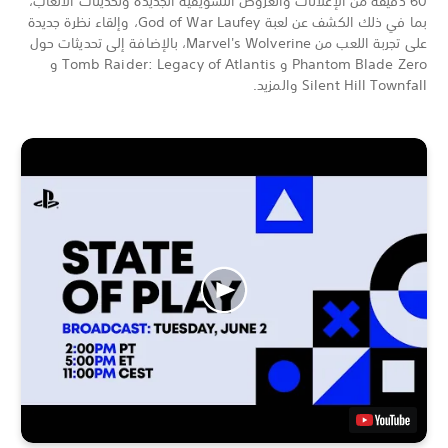
60 دقيقة من الإعلانات والعروض التشويقية الجديدة وتحديثات الألعاب،
بما في ذلك الكشف عن لعبة God of War Laufey، وإلقاء نظرة جديدة
على تجربة اللعب من Marvel's Wolverine، بالإضافة إلى تحديثات حول
Phantom Blade Zero و Tomb Raider: Legacy of Atlantis و
Silent Hill Townfall والمزيد.