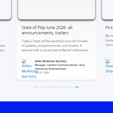
s
State of Play June 2026: all
Fir
announcements, trailers
We’r
San
Today’s State of Play packed in over 60 minutes
next
State
of updates, announcements, and reveals. It
of W
play.
opened with a closer look at Marvel’s Wolverine
God
h
and concluded with the reveal of God of War
end,
oped
Laufey. Between those two heavyweights, a
Gillen McAllister (he/him)
Krat
ine 5,
barrage of release dates, fresh looks, and
y,
Manager, Content Communications, Sony
surprises. The rest of your 2026 is looking stacked
Interactive Entertainment
Jun 02, 2026
(and […]