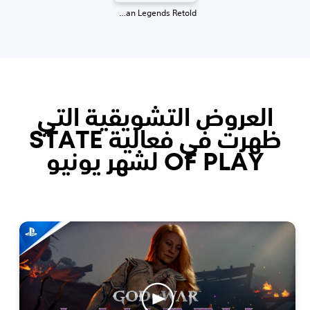
Rayman Legends Retold
العروض التشويقية التي
ظهرت في فعالية STATE
OF PLAY لشهر يونيو