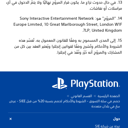
13. في حال حدوث نزاع ما، يكون قرار المروّج نهائيًا ولا يتمّ الدخول في أي
مراسلات أو نقاشات.
14. "المروّج" هو: Sony Interactive Entertainment Network
Europe Limited, 10 Great Marlborough Street, London W1F
7LP, United Kingdom.
15. إلى المدى المسموح به وفقًا للقانون المعمول به، تُفسّر هذه
الشروط والأحكام وتُشرح وفقًا لقوانين إنجلترا ويُعتبر العقد بين كل من
المشارك والمروّج أنه حُرّر ونُفّذ في إنجلترا.
الصفحة الرئيسية
القسم القانوني
خصم في سلة التسوق - الشروط والأحكام لخصم بنسبة 20% من قبل SIEE - عرض
سارٍ في بلدان متعددة
حول
نبذة عن شركة SIE