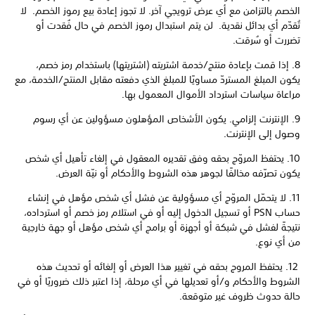
الخصم بالتزامن مع أي عرض ترويجي آخر. لا تجوز إعادة بيع رموز الخصم. لا
تُقدّم أي بدائل نقدية. لن يتم استبدال رموز الخصم في حال فُقدت أو
تضررت أو سُرقت.
8. إذا قمت بإعادة منتج/خدمة اشتريته (اشتريتها) باستخدام رمز خصم،
يكون المبلغ المستردّ مساويًا للمبلغ الذي دفعته مقابل المنتج/الخدمة، مع
مراعاة سياسات استرداد الأموال المعمول بها.
9. الإنترنت إلزامي. يكون الأشخاص المؤهلون مسؤولين عن أي رسوم
وصول إلى الإنترنت.
10. يحتفظ المروّج بحقه وفق تقديره المعقول في إلغاء تأهيل أي شخص
يكون تصرّفه مخالفًا لجوهر هذه الشروط والأحكام أو نيّة العرض.
11. لا يتحمّل المروّج أي مسؤولية عن فشل أي شخص مؤهل في إنشاء
حساب PSN أو تسجيل الدخول إليه أو في استلام رمز خصم أو استرداده،
نتيجةً لفشل في شبكة أو أجهزة أو برامج أي شخص مؤهل أو جهة خارجية
من أي نوع.
12. يحتفظ المروج بحقه في تغيير هذا العرض أو إلغائه أو تحديث هذه
الشروط والأحكام و/أو تعديلها في أي مرحلة، إذا اعتبر ذلك ضروريًا أو في
حالة حدوث ظروف غير متوقعة.