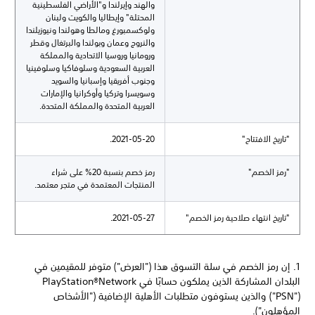
والهند وإيرلندا و"الأراضي الفلسطينية
المحتلة" وإيطاليا والكويت ولبنان
ولوكسمبورغ ومالطا وهولندا ونيوزيلندا
والنروج وعمان وبولندا والبرتغال وقطر
ورومانيا وروسيا الاتحادية والمملكة
العربية السعودية وسلوفاكيا وسلوفينيا
وجنوب أفريقيا وإسبانيا والسويد
وسويسرا وتركيا وأوكرانيا والإمارات
العربية المتحدة والمملكة المتحدة.
"تاريخ الافتتاح"
2021-05-20.
"رمز الخصم"
رمز خصم بنسبة 20% على شراء
المنتجات المعتمدة في متجر معتمد.
"تاريخ انتهاء صلاحية رمز الخصم"
2021-05-27.
1. إن رمز الخصم في سلة التسوق هذا ("العرض") متوفر للمقيمين في
("PSN") والذين يستوفون متطلبات الأهلية الإضافية ("الأشخاص
المؤهلون").