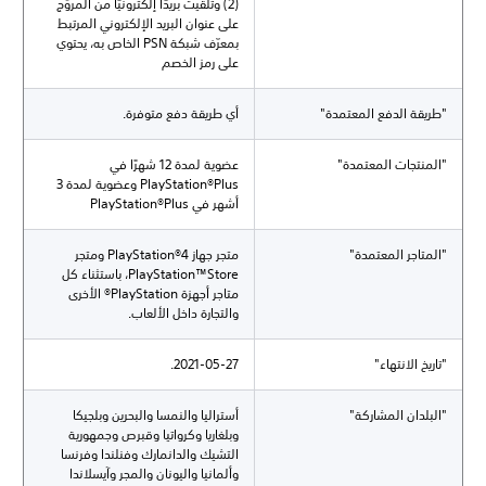
(2) وتلقيت بريدًا إلكترونيًا من المروّج
على عنوان البريد الإلكتروني المرتبط
بمعرّف شبكة PSN الخاص به، يحتوي
على رمز الخصم
"طريقة الدفع المعتمدة"
أي طريقة دفع متوفرة.
"المنتجات المعتمدة"
عضوية لمدة 12 شهرًا في
PlayStation®Plus وعضوية لمدة 3
أشهر في PlayStation®Plus
"المتاجر المعتمدة"
متجر جهاز PlayStation®4 ومتجر
PlayStation™Store، باستثناء كل
متاجر أجهزة PlayStation® الأخرى
والتجارة داخل الألعاب.
"تاريخ الانتهاء"
2021-05-27.
"البلدان المشاركة"
أستراليا والنمسا والبحرين وبلجيكا
وبلغاريا وكرواتيا وقبرص وجمهورية
التشيك والدانمارك وفنلندا وفرنسا
وألمانيا واليونان والمجر وآيسلاندا