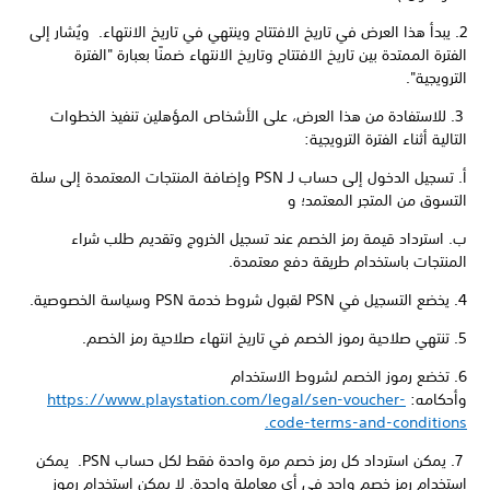
2. يبدأ هذا العرض في تاريخ الافتتاح وينتهي في تاريخ الانتهاء. ويُشار إلى
الفترة الممتدة بين تاريخ الافتتاح وتاريخ الانتهاء ضمنًا بعبارة "الفترة
الترويجية".
3. للاستفادة من هذا العرض، على الأشخاص المؤهلين تنفيذ الخطوات
التالية أثناء الفترة الترويجية:
أ. تسجيل الدخول إلى حساب لـ PSN وإضافة المنتجات المعتمدة إلى سلة
التسوق من المتجر المعتمد؛ و
ب. استرداد قيمة رمز الخصم عند تسجيل الخروج وتقديم طلب شراء
المنتجات باستخدام طريقة دفع معتمدة.
4. يخضع التسجيل في PSN لقبول شروط خدمة PSN وسياسة الخصوصية.
5. تنتهي صلاحية رموز الخصم في تاريخ انتهاء صلاحية رمز الخصم.
6. تخضع رموز الخصم لشروط الاستخدام
وأحكامه:
https://www.playstation.com/legal/sen-voucher-
code-terms-and-conditions.
7. يمكن استرداد كل رمز خصم مرة واحدة فقط لكل حساب PSN. يمكن
استخدام رمز خصم واحد في أي معاملة واحدة. لا يمكن استخدام رموز