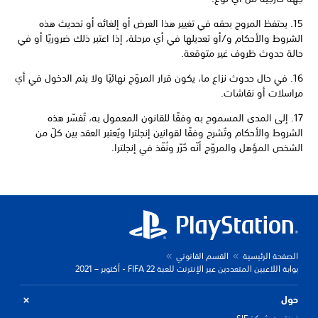
15. يحتفظ المروج بحقه في تغيير هذا العرض أو إلغائه أو تحديث هذه
الشروط والأحكام و/أو تعديلها في أي مرحلة، إذا اعتبر ذلك ضروريًا أو في
حالة حدوث ظروف غير متوقعة.
16. في حال حدوث نزاع ما، يكون قرار المروّج نهائيًا ولا يتم الدخول في أي
مراسلات أو نقاشات.
17. إلى المدى المسموح به وفقًا للقانون المعمول به، تُفسّر هذه
الشروط والأحكام وتُشرح وفقًا لقوانين إنجلترا ويُعتبر العقد بين كلّ من
الشخص المؤهل والمروّج أنّه حُرّر ونُفّذ في إنجلترا.
الصفحة الرئيسية
القسم القانوني
بوابة اللاعبين المتعددين عبر الإنترنت للعبة FIFA 22 - أكتوبر – 2021
حول