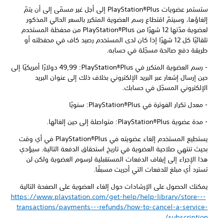
ستستمر عضويات PlayStation®Plus إلى أجل غير مسمّى إلى أن يتمّ
إلغاؤها، وسيتمّ اقتطاع رسم العضوية المتكرر بالسعر الحالي المذكور
لعضوية مدّتها 12 شهرًا من PlayStation®Plus من محفظة المستخدم
تلقائيًا كل 12 شهرًا إذا كان لدى المستخدم رصيد كاف في محفظته أو
طريقة دفع صالحة مسجّلة في حسابه.
- رسم العضوية المتكرر في PlayStation®Plus:‏ 49,99 دولارًا أمريكيًا إلى
حين إرسال إشعار عبر البريد الإلكتروني بخلاف ذلك إلى عنوان البريد
الإلكتروني المسجّل في حسابك.
- معدل تكرار الفوترة في PlayStation®Plus: سنويًا
- مدة عضوية PlayStation®Plus: متواصلة إلى حين إلغائها.
يستطيع المستخدم إلغاء عضويته في PlayStation®Plus في أي وقت
بحيث تنتهي صلاحية العضوية في تاريخ استحقاق الدفعة التالية. سيؤدي
هذا الإجراء إلى إيقاف الدفعات المستقبلية لرسوم العضوية ولكن لن
تسترد أي مبلغ للدفعات التي أجريت مسبقًا.
يمكنك الحصول على الإرشادات حول إلغاء العضوية على الصفحة التالية
https://www.playstation.com/get-help/help-library/store---
transactions/payments---refunds/how-to-cancel-a-service-
.
subscription/