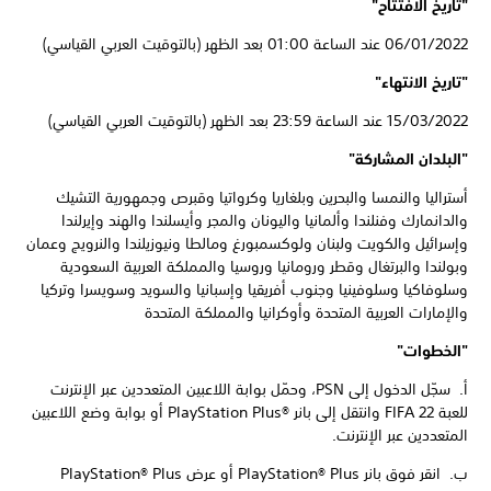
"تاريخ الافتتاح"
06/01/2022 عند الساعة 01:00 بعد الظهر (بالتوقيت العربي القياسي)
"تاريخ الانتهاء"
15/03/2022 عند الساعة 23:59 بعد الظهر (بالتوقيت العربي القياسي)
"البلدان المشاركة"
أستراليا والنمسا والبحرين وبلغاريا وكرواتيا وقبرص وجمهورية التشيك
والدانمارك وفنلندا وألمانيا واليونان والمجر وأيسلندا والهند وإيرلندا
وإسرائيل والكويت ولبنان ولوكسمبورغ ومالطا ونيوزيلندا والنرويج وعمان
وبولندا والبرتغال وقطر ورومانيا وروسيا والمملكة العربية السعودية
وسلوفاكيا وسلوفينيا وجنوب أفريقيا وإسبانيا والسويد وسويسرا وتركيا
والإمارات العربية المتحدة وأوكرانيا والمملكة المتحدة
"الخطوات"
أ. سجّل الدخول إلى PSN، وحمّل بوابة اللاعبين المتعددين عبر الإنترنت
للعبة FIFA 22 وانتقل إلى بانر PlayStation Plus®‎ أو بوابة وضع اللاعبين
المتعددين عبر الإنترنت.
ب. انقر فوق بانر PlayStation® Plus أو عرض PlayStation® Plus