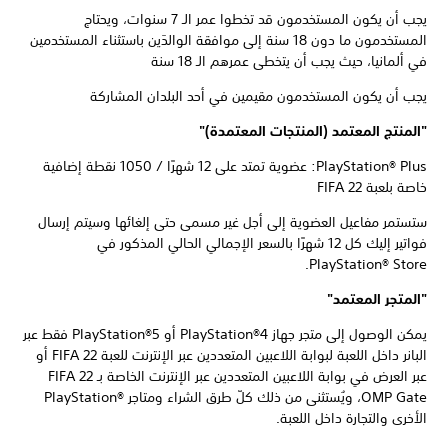
يجب أن يكون المستخدمون قد تخطوا عمر الـ 7 سنوات، ويحتاج
المستخدمون ما دون 18 سنة إلى موافقة الوالدَين باستثناء المستخدمين
في ألمانيا، حيث يجب أن يتخطى عمرهم الـ 18 سنة
يجب أن يكون المستخدمون مقيمين في أحد البلدان المشاركة
"المنتج المعتمد (المنتجات المعتمدة)"
PlayStation® Plus: عضوية تمتد على 12 شهرًا / 1050 نقطة إضافية
خاصة بلعبة FIFA 22
ستستمر مفاعيل العضوية إلى أجل غير مسمى حتى إلغائها وسيتم إرسال
فواتير إليك كل 12 شهرًا بالسعر الإجمالي الحالي المذكور في
PlayStation® Store.
"المتجر المعتمد"
يمكن الوصول إلى متجر جهاز PlayStation®4 أو PlayStation®5 فقط عبر
البانر داخل اللعبة لبوابة اللاعبين المتعددين عبر الإنترنت للعبة FIFA 22 أو
عبر العرض في بوابة اللاعبين المتعددين عبر الإنترنت الخاصة بـ FIFA 22
OMP Gate، ويُستثنى من ذلك كلّ طرق الشراء ومتاجر PlayStation®‎
الأخرى والتجارة داخل اللعبة.