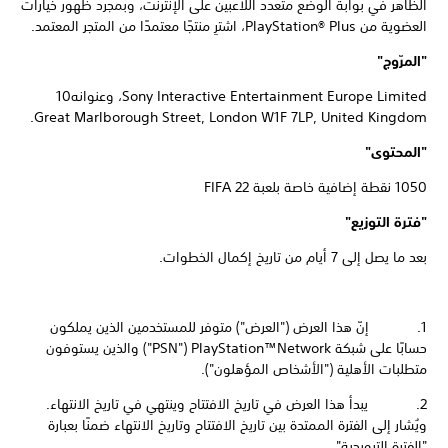
الظاهر في بوابة الوضع متعدد اللاعبين على الإنترنت، وبمجرد ظهور خيارات
العضوية من PlayStation® Plus، اشترِ منتجًا معتمدًا من المتجر المعتمد.
"المرّوج"
Sony Interactive Entertainment Europe Limited، وعنوانه‎10
Great Marlborough Street, London W1F 7LP, United Kingdom.
"المحتوى"
1050 نقطة إضافية خاصة بلعبة FIFA 22
"فترة التوزيع"
بعد ما يصل إلى 7 أيام من تاريخ إكمال الخطوات.
1. إنّ هذا العرض ("العرض") متوفر للمستخدمين الذين يملكون
حسابًا على شبكة PlayStation™Network ‏("PSN") والذين يستوفون
متطلبات الأهلية ("الأشخاص المؤهلون").
2. يبدأ هذا العرض في تاريخ الافتتاح وينتهي في تاريخ الانتهاء.
ويُشار إلى الفترة الممتدة بين تاريخ الافتتاح وتاريخ الانتهاء ضمنًا بعبارة
"الفترة الترويجية".