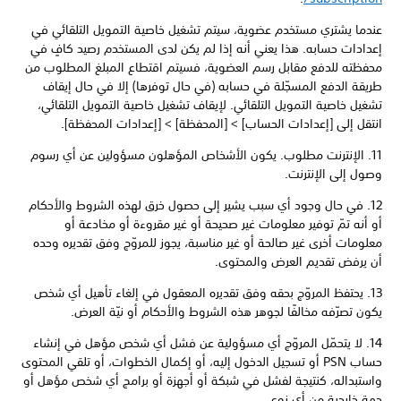
عندما يشتري مستخدم عضوية، سيتم تشغيل خاصية التمويل التلقائي في
إعدادات حسابه. هذا يعني أنه إذا لم يكن لدى المستخدم رصيد كافٍ في
محفظته للدفع مقابل رسم العضوية، فسيتم اقتطاع المبلغ المطلوب من
طريقة الدفع المسجّلة في حسابه (في حال توفرها) إلا في حال إيقاف
تشغيل خاصية التمويل التلقائي. لإيقاف تشغيل خاصية التمويل التلقائي،
انتقل إلى [إعدادات الحساب] > [المحفظة] > [إعدادات المحفظة].
11. الإنترنت مطلوب. يكون الأشخاص المؤهلون مسؤولين عن أي رسوم
وصول إلى الإنترنت.
12. في حال وجود أي سبب يشير إلى حصول خرق لهذه الشروط والأحكام
أو أنه تمّ توفير معلومات غير صحيحة أو غير مقروءة أو مخادعة أو
معلومات أخرى غير صالحة أو غير مناسبة، يجوز للمروّج وفق تقديره وحده
أن يرفض تقديم العرض والمحتوى.
13. يحتفظ المروّج بحقه وفق تقديره المعقول في إلغاء تأهيل أي شخص
يكون تصرّفه مخالفًا لجوهر هذه الشروط والأحكام أو نيّة العرض.
14. لا يتحمّل المروّج أي مسؤولية عن فشل أي شخص مؤهل في إنشاء
حساب PSN أو تسجيل الدخول إليه، أو إكمال الخطوات، أو تلقي المحتوى
واستبداله، كنتيجة لفشل في شبكة أو أجهزة أو برامج أي شخص مؤهل أو
جهة خارجية من أي نوع.