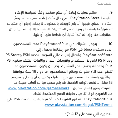
الخصوصية.
9. ستتم عمليات إعادة أي منتج معتمد وفقًا لسياسة الإلغاء
التابعة لـ PlayStation Store. في حال تمّت إعادة منتج معتمد وتمّ
استرداد المبلغ، فيجوز ألا يتم تزويدك بالمحتوى. لا يمكن إرجاع أي منتجات
تم شراؤها باستخدام رمز الخصم للمشتريات المتعددة إلا إذا تم إرجاع كل
المنتجات معًا وإذا لم تبدأ بتنزيل أي قطعة منها أو بثها.
10. يتوفر الاشتراك في PlayStation®Plus فقط للمستخدمين
الذين يملكون حسابًا في PSN مع إمكانية وصول إلى
PlayStation®Store واتصال إنترنت عالي السرعة. تخضع PSN وPS Store
وPS Plus لشروط الاستخدام وتقييدات البلدان واللغات؛ يختلف محتوى PS
Plus وخدماته بحسب عمر المشترك. يجب أن يكون المستخدمون قد
تخطوا عمر الـ 7 سنوات ويحتاج المستخدمون ما دون 18 سنة موافقة
الوالدَين، باستثناء المستخدمين في ألمانيا حيث يجب أن يتخطى عمرهم الـ
18 سنة. لا نضمن توافر الخدمة. قد يتم سحب ميزات ألعاب معينة عبر
الإنترنت وفق إشعار معقول -
www.playstation.com/gameservers
.
من الضروري توفر تفاصيل طريقة الدفع المعتمدة لشراء
PlayStation®Plus. تنطبق الشروط كاملةً: تتوفر شروط خدمة PSN على
.
www.playstation.com/legal/PSNTerms
للعضوية التي تمتد على 12 شهرًا: