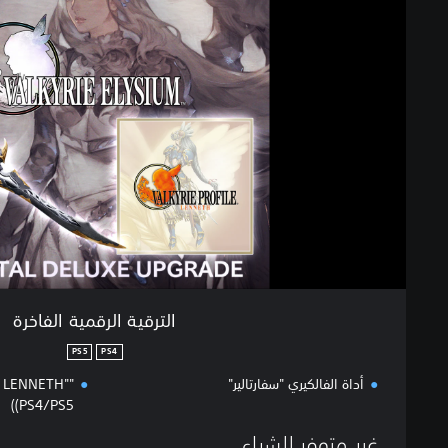
ر
ق
ي
ة
ا
ل
ر
ق
م
ي
ة
ا
ل
ف
ا
الترقية الرقمية الفاخرة
خ
ر
PS5
PS4
ة
أداة الفالكيري "سفارتالير"
: LENNETH"
(PS4/PS5)
غير متوفر للشراء