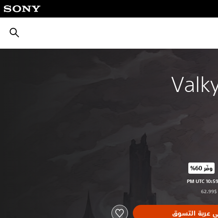
بحث
Valk
وفّر 60%‏
عر الأصلي البالغ $62.99‏
ى عربة التسوق