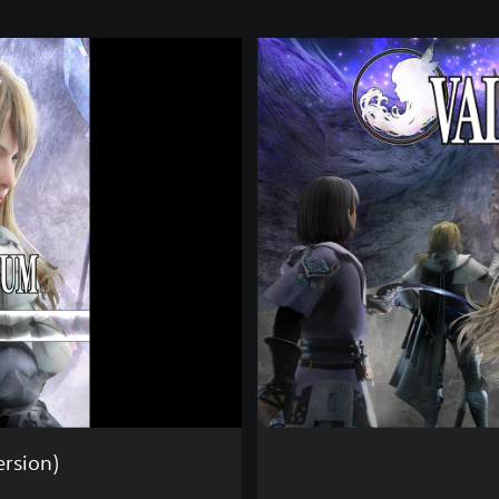
V
A
L
K
Y
R
I
E
E
L
Y
S
I
U
M
(
D
e
rsion)
m
o