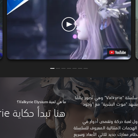
Valkyrie Elysium هي أحدث لعبة من سلسلة "Valkyrie" وهي تُصور عالمًا
ما هي لعبة Valkyrie Elysium؟
ة يشهد "موت البشرية" مع "وجود
هنا تبدأ حكاية Valkyrie جديدة.
Valk، والتي هي أول لعبة حركة وتقمص أدوار في
لهجمات المتتالية المعروف للسلسلة
ام معارك جديد ثلاثي الأبعاد وسريع