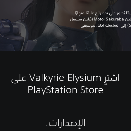
سلوبًا فنيًا فريدًا يُصور على نحو رائع عالمًا منهارًا
بسبب اندلاع Ragnarok، كما يعود المُلحن Motoi Sakuraba (مُلحن سلاسل
ألعاب Valkyrie و Tales وStar Ocean) إلى السلسلة لخلق موسيقى
اشترٍ Valkyrie Elysium على
PlayStation Store
الإصدارات:‏