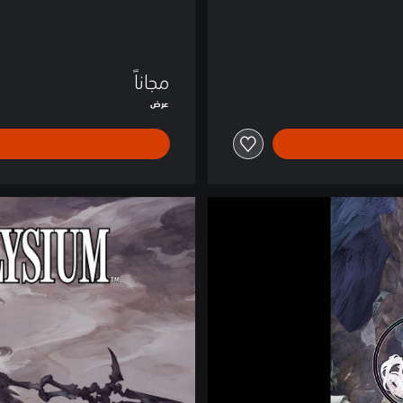
V
e
r
s
مجاناً
i
عرض
o
n
)
إ
ص
د
ا
ر
ا
ل
ر
ق
م
ي