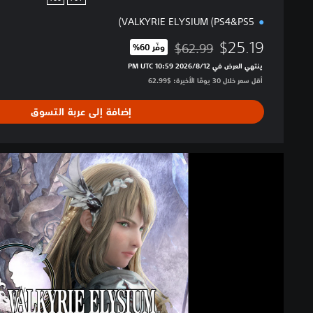
VALKYRIE ELYSIUM (PS4&PS5)
$25.19
$62.99
وفّر 60%‏
مخصوم من السعر الأصلي البالغ $62.99‏
ينتهي العرض في 12‏/8‏/2026 10:59 PM UTC‏
أقل سعر خلال 30 يومًا الأخيرة: $62.99‏
إضافة إلى عربة التسوق
V
A
L
K
Y
R
I
E
E
L
Y