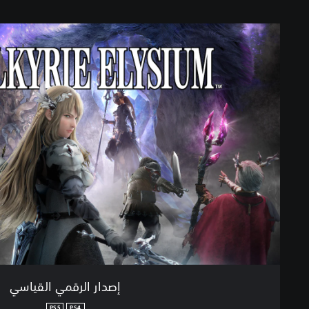
إ
ص
د
ا
ر
ا
ل
ر
ق
م
ي
ا
ل
ق
ي
ا
س
ي
إصدار الرقمي القياسي
PS5
PS4