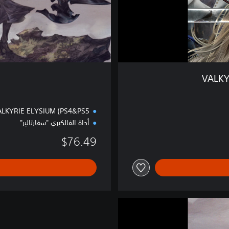
ا
ل
ف
ا
خ
ر
VALKY
LKYRIE ELYSIUM (PS4&PS5)
أداة الفالكيري "سفارتالير"
$76.49