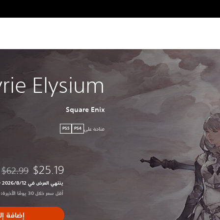
yrie Elysium
Square Enix
متاحة على
PS5
PS4
$25.19
$62.99
مخصوم من الس
ينتهي العرض في 12‏/8‏/2026 10:59 PM UTC‏
أقل سعر خلال 30 يومًا الأخيرة: $62.99‏
إضافة إل