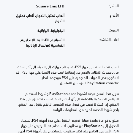
الناشر:
Square Enix LTD
الأنواع:
ألعاب تمثيل الأدوار, ألعاب تمثيل
الأدوار
الصوت:
الإنجليزية, اليابانية
لغات الشاشة:
الأسبانية, الألمانية, الإنجليزية,
الفرنسية (فرنسا), اليابانية
للعب هذه اللعبة على جهاز PS5، قد يحتاج جهازك إلى تحديثه إلى آخر نسخة 
من برمجيات النظام. بالرغم من إمكانية لعب هذه اللعبة على جهاز PS5، قد 
لا تكون بعض الميزات المتوفرة على PS4 موجودة. انظر 
‎PlayStation.com/bc لمزيد من التفاصيل.
تنزيل هذا المنتج عرضة لشروط خدمة‫ PlayStation وشروط استخدام 
البرنامج الخاصة بنا بالإضافة إلى أي أحكام إضافية محددة تطبق على هذا 
المنتج. إذا كنت لا ترغب في قبول هذه الشروط، لا تقم بتنزيل هذا المنتج. 
راجع شروط الخدمة لمزيد من المعلومات الهامة.
مبلغ يدفع مرة واحدة مقابل ترخيص للتنزيل على عدة أجهزة PS4. تسجيل 
الدخول إلى PlayStation غير مطلوب لاستخدام هذا الترخيص على جهاز 
PS4 الأساسي الخاص بك، لكنه مطلوب للاستخدام على أجهزة PS4 أخرى.