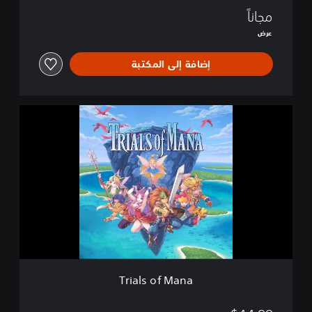
ا
مجاناً
ل
عرض
ت
و
إضافة إلى المكتبة
ض
ي
ح
ي
T
r
i
a
l
s
o
f
M
a
n
a
Trials of Mana