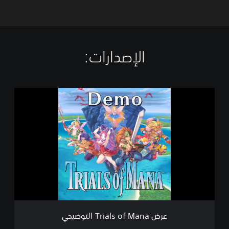
الإصدارات:‏
ع
ر
ض
T
r
i
a
l
s
o
f
M
a
عرض Trials of Mana التوضيحي
n
a