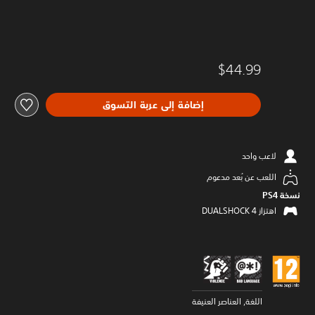
$44.99
إضافة إلى عربة التسوق
لاعب واحد
اللعب عن بُعد مدعوم
نسخة PS4‏
اهتزاز DUALSHOCK 4‏
اللغة, العناصر العنيفة