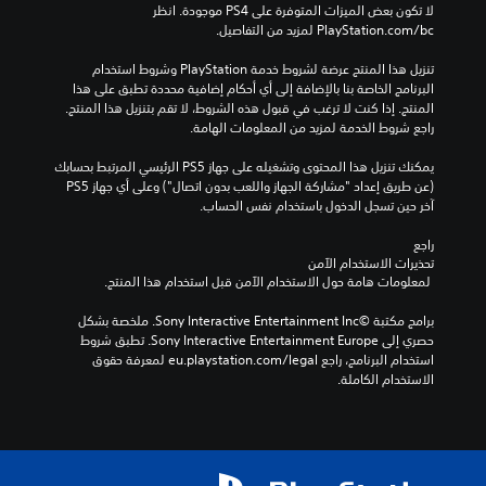
لا تكون بعض الميزات المتوفرة على PS4 موجودة. انظر 
ل
ي
د
‎PlayStation.com/bc لمزيد من التفاصيل.
ف
م
س
ي
ي
س
تنزيل هذا المنتج عرضة لشروط خدمة‫ PlayStation وشروط استخدام 
د
ب
ة
البرنامج الخاصة بنا بالإضافة إلى أي أحكام إضافية محددة تطبق على هذا 
ي
ف
قً
المنتج. إذا كنت لا ترغب في قبول هذه الشروط، لا تقم بتنزيل هذا المنتج. 
و
ا
ق
راجع شروط الخدمة لمزيد من المعلومات الهامة.
ه
،
ط
ا
.
أ
يمكنك تنزيل هذا المحتوى وتشغيله على جهاز PS5 الرئيسي المرتبط بحسابك 
ت
و
(عن طريق إعداد "مشاركة الجهاز واللعب بدون اتصال") وعلى أي جهاز PS5 
ا
ي
آخر حين تسجل الدخول باستخدام نفس الحساب.
ل
ت
س
و
راجع 
ي
ف
تحذيرات الاستخدام الآمن
ن
ر
 لمعلومات هامة حول الاستخدام الآمن قبل استخدام هذا المنتج.
م
ا
ا
ل
برامج مكتبة ©Sony Interactive Entertainment Inc. ملخصة بشكل 
ئ
د
حصري إلى Sony Interactive Entertainment Europe. تطبق شروط 
ي
ع
استخدام البرنامج، راجع eu.playstation.com/legal لمعرفة حقوق 
ة
م
الاستخدام الكاملة.
(
ل
ا
ق
ل
د
ل
ر
ع
م
ب