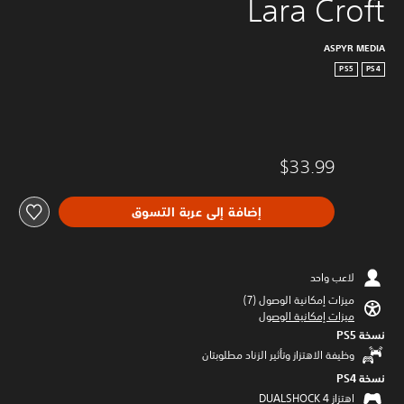
Lara Croft
ASPYR MEDIA
PS5
PS4
$33.99
إضافة إلى عربة التسوق
لاعب واحد
ميزات إمكانية الوصول (7)‏
ميزات إمكانية الوصول
نسخة PS5‏
وظيفة الاهتزاز وتأثير الزناد مطلوبتان
نسخة PS4‏
اهتزاز DUALSHOCK 4‏