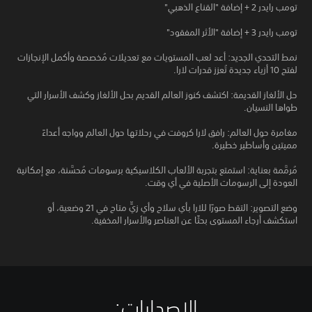
تومب رايدر 2 + إضافة "القناع الذهبي"
تومب رايدر 3 + إضافة "الأثر المفقود"
نمط التحدي الجديد: أعد لعب المستويات مع تعديلات مُخصصة وأكمل الإنجازات
لفتح 10 أزياء جديدة تُعزز قدرات لارا.
حل الألغاز القديمة: اكتشف كنوز العالم القديم بحل الألغاز وكشف الأسرار التي
طواها النسيان.
مغامرة حول العالم: رافق لارا كروفت في رحلاتها حول العالم وواجه أعداءً
مميتين وأساطير خطيرة.
مُرمَّمة بعناية: استمتع بتجربة الألعاب الكلاسيكية برسومات مُحسَّنة، مع إمكانية
العودة إلى الرسومات الأصلية في أي وقت.
وضع التصوير: التقط صورًا للارا بأي سلاح وأي زيٍّ متاح في 21 وضعية، أو
استكشف أرجاء المستوى بحثًا عن العناصر والأسرار المخفية.
الإصدارات:‏