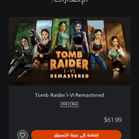
T
o
m
b
R
a
i
d
e
r
I
-
V
Tomb Raider I-VI Remastered
I
R
PS5
PS4
e
m
$61.99
a
s
t
إضافة إلى عربة التسوق
e