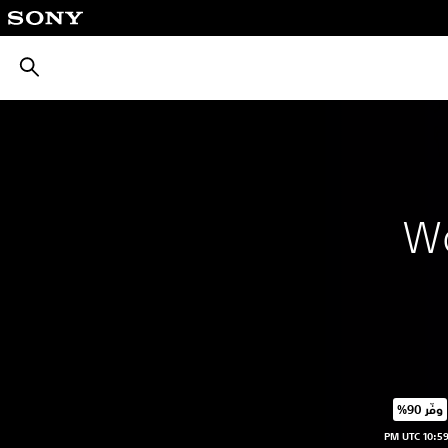
بحث
W
وفّر 90%‏
ر الأصلي البالغ $69.99‏