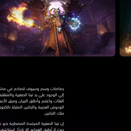
رصاصات وسحر وسيوف تتصادم في مختلف أ
إلى الوجود على يد تينا الصغيرة والمتقلب
الفئات واغتنم وأطلق النيران ومزق الأع
الوحوش العجيبة والزنازين المليئة بالكن
ملك التنانين.
إن تينا الصغيرة المرشدة المضطربة نحو 
حيث لا تُطبق القواعد إلا نادرًا. استكشف 