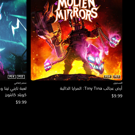
PS4
PS5
PS4
PS5
المستوى
عنصر إضافي
أرض عجائب Tiny Tina: المرايا الذائبة
كويلد كابتورز
$9.99
$9.99