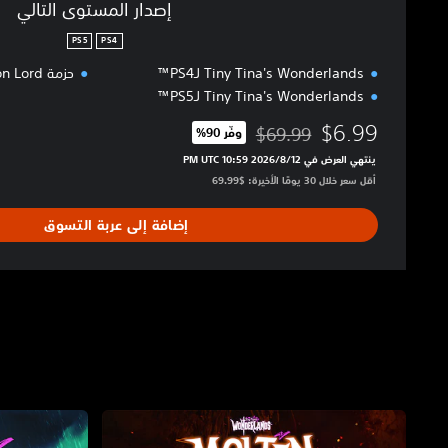
إصدار المستوى التالي
PS5
PS4
Tiny Tina's Wonderlands لـPS4™
حزمة Dragon Lord
Tiny Tina's Wonderlands لـPS5™
$6.99
$69.99
وفّر 90%‏
مخصوم من السعر الأصلي البالغ $69.99‏
ينتهي العرض في 12‏/8‏/2026 10:59 PM UTC‏
أقل سعر خلال 30 يومًا الأخيرة: $69.99‏
إضافة إلى عربة التسوق