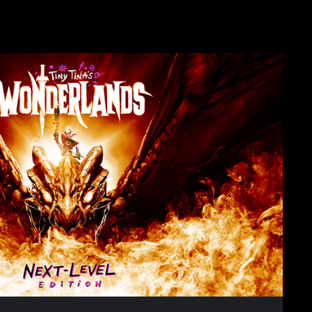
إ
ص
د
ا
ر
ا
ل
م
س
ت
و
ى
ا
ل
ت
ا
ل
ي