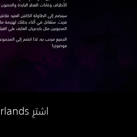
الأطراف وغابات الفطر الباردة والحصون ال
سينضم إلى الطاولة الكابتن العنيد فلان
فريت. ستقابل في أثناء رحلتك لهزيمة مل
المحبوبين مثل باردبريان العازف على الق
الجميع مرحب به، لذا انضم إلى المجموعة
فوضوي!
اشترِ Tiny Tina's Wonderlands على PlayStation Store