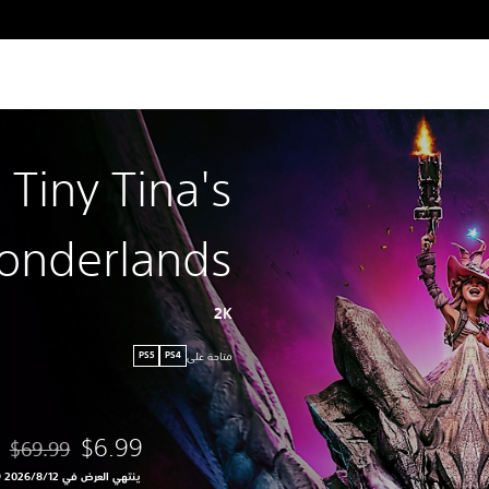
Tiny Tina's
onderlands
2K
متاحة على
PS5
PS4
$6.99
$69.99
مخصوم من السع
ينتهي العرض في 12‏/8‏/2026 10:59 PM UTC‏