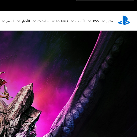
متجر
PS5‏
الألعاب
PS Plus
ملحقات
الأخبار
الدعم