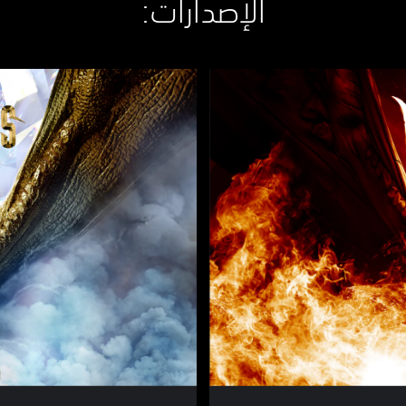
الإصدارات:‏
إ
ص
د
ا
ر
ا
ل
ف
و
ض
و
ي
ا
ل
م
ت
أ
ن