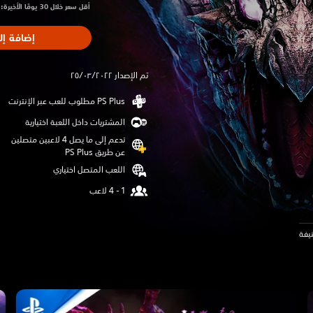
أقل سعر خلال 30 يومًا الأخيرة: $69.99‏
إضافة إل
تم الإصدار ٢٥/٠٣/٢٠٢٢
المشتريات داخل اللعبة اختيارية
تدعم إلى ما يصل 4 لاعبين متصلين
عن طريق PS Plus‏
اللعب المتصل اختياري