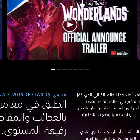
نحاء هذا العالم الخيالي الذي قفز
ما هي TINY TINA'S WONDERLANDS؟
انطلق في مغامرة
ة.
تحكم في بطلك الخاص متعدد
داء وألقِ التعويذات لتشق طريقك بين
بالعجائب والمفاج
وز في رحلة هدفها وضع حد للطاغية
رفيعة المستوى.
عالم ألعاب أدوار من منظوري علوي
عالمًا واسعًا من المدن مترامية