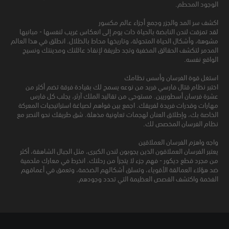
الوجود المحطم.
اكشف سر المد والجزر وجمع أجزاء عالم مكسور
لقد تمزقت لندن النابضة بالحياة ذات يوم إلى انعكاس غريب لنفسها - مبانيها
مشوهة، وأشكال الحياة المتحولة، وتاريخها محاط بالظلال. انطلق في هذا العالم
المدمر لتكشف الحقائق المخفية وتجد طريقة لإنقاذ عائلتك ومدينتك ونسيج
الواقع نفسه.
استغل قوة الفرسان وأسس نظامك
اختبر نظام قتال فارسي فريد من نوعه يسمح لك بقيادة فرقة تضم أكثر من
عشرة فرسان أسطوريين. مستوحى من تقاليد الملك آرثر، يجلب كل فارس
مهارات وقدرات فريدة لفريقك. اجمع بين قواهم لصياغة استراتيجيات المعركة
الخاصة بك، وإطلاق العنان لهجمات تعاونية مذهلة. شق طريقك نحو النصر مع
نظام الفرسان المخصص لك.
واجه واهزم الفرسان العملاقين
يعتبر الفرسان العملاقون الذين يجوبون لندن الكبرى، مثل الجبال الشاهقة، أكثر
من مجرد قطع ديكور - فهم جزء لا يتجزأ من رحلتك. انخرط في معارك ملحمية
ضد هؤلاء العمالقة الأقوياء، وتسلق أشكالهم الضخمة، وتعمق في أعماقهم
الفخمة واكتشف القصص العظيمة التي تحدد وجودهم.