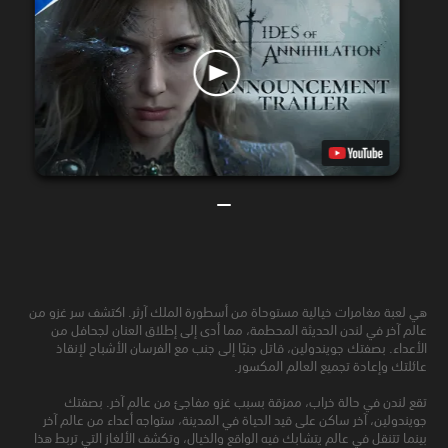
هي لعبة مغامرات خيالية مستوحاة من أسطورة الملك آرثر. اكتشف سر غزو من
عالم آخر في لندن الحديثة المحطمة، مما أدى إلى إطلاق العنان لجحافل من
الأعداء. بصفتك جويندولين، قاتل جنبًا إلى جنب مع الفرسان الأشباح لإنقاذ
عائلتك وإعادة تجميع العالم المكسور.
تقع لندن في حالة خراب، ممزقة بسبب غزو مفاجئ من عالم آخر. بصفتك
جويندولين، آخر ساكن على قيد الحياة في المدينة، ستواجه أعداء من عالم آخر
بينما تتنقل في عالم يتشابك فيه الواقع والخيال، وتكشف الألغاز التي تربط هذا