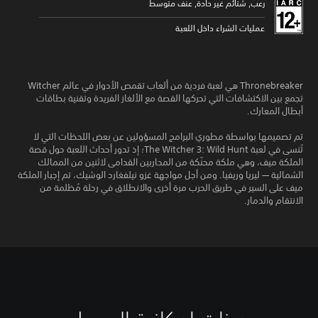
رعب, شتائم غير حادة, عنف متوسط
عمليات الشراء داخل اللعبة
Thronebreaker هي لعبة فردية من ألعاب تقمص الأدوار في عالم Witcher
تجمع بين الاكتشافات التي تحركها القصة مع الألغاز الفريدة وتقنية بطاقات
أبطال المعارك.
تم تصميمها بواسطة مطوري البرامج المسؤولين عن بعض اللحظات التي لا
تُنسى في لعبة The Witcher 3: Wild Hunt؛ إذ تدور أحداث اللعبة حول قصة
الملكة ميف، وهي ملكة محنّكة من المحاربين القدامى لاثنين من الممالك
الشمالية — ليريا وريفيا. ومن أجل مواجهة غزو نيلفغارد الوشيك، تم إجبار الملكة
ميف على السير في طريق الحرب مرة أخرى والانطلاق في رحلة مُظلمة من
الانتقام والدمار.
ن
ي
ع
م
م