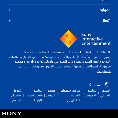
س
ل
غ
ة
ه
ه
ك
ا
ا
ا
الموارد
ي
ز
ب
ل
ل
ب
ا
ي
ت
ق
د
ل
اتصال
ر
ح
ر
ف
و
ة
ك
ا
ر
ن
م
تُ
ء
د
ا
.
ت
ع
ي
ل
ه
رَ
ة
ض
ا
ض
أ
غ
© 2026 Sony Interactive Entertainment Europe Limited (SIEE)
.
ن
و
جميع المحتويات وأسماء الألعاب والأسماء التجارية و/أو المظهر التجاري والعلامات
ط
ص
ا
التجارية والصور الفنية والصورة ذات الصلة هي علامات تجارية و/أو مواد محمية
و
ع
ل
م
بحقوق الطبع والنشر لأصحابها المعنيين. جميع الحقوق محفوظة.
المزيد من
ص
ل
أ
ر
المعلومات
ا
ل
ى
ئ
ل
غ
أ
ي
ت
ا
ز
عمان
ر
ا
ز
ر
ج
القسم
سياسة
شروط استخدام
خريطة
سياسة
شروط
ت
ا
ا
م
القانوني
الخصوصية
الموقع
الموقع
ملفات تعريف
استخدام
ل
ع
ر
ة
الإلكتروني
الارتباط
البرنامج
م
ا
م
ب
ت
ل
ا
ت
س
ي
س
ع
ل
ة