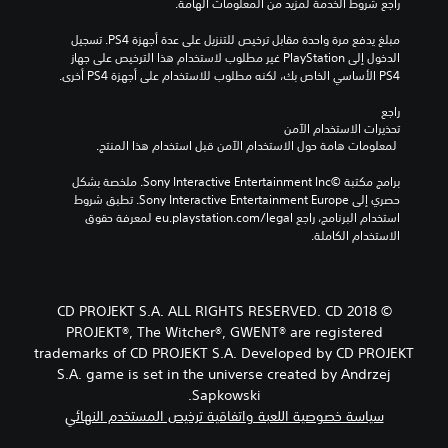
راجع شروط الخدمة لمزيد من المعلومات الهامة.
ا
ب
ة
رَ
ئ
ج
ة
ض
ت
ي
مبلغ يدفع مرة واحدة مقابل ترخيص للتنزيل على عدة أجهزة PS4. تسجيل 
ة
ب
ن
ظ
ة
الدخول إلى PlayStation غير مطلوب لاستخدام هذا الترخيص على جهاز 
إ
د
ص
ه
PS4 الأساسي الخاص بك، لكنه مطلوب للاستخدام على أجهزة PS4 أخرى.
ل
ي
تُ
و
ر
ى
ل
ن
ص
ن
راجع 
ا
م
قَ
ا
ص
تحذيرات الاستخدام الآمن
ل
ح
ل
ل
و
 لمعلومات هامة حول الاستخدام الآمن قبل استخدام هذا المنتج.
ض
د
ا
ق
ص
غ
د
ل
ا
ا
برامج مكتبة ©Sony Interactive Entertainment Inc. ملخصة بشكل 
ط
م
م
ئ
ل
حصري إلى Sony Interactive Entertainment Europe. تطبق شروط 
ع
س
ع
م
ت
استخدام البرنامج، راجع eu.playstation.com/legal لمعرفة حقوق 
ل
ب
ل
ة
ر
الاستخدام الكاملة.
ى
قً
و
و
ج
ا
ا
م
ش
م
ل
.
ا
ا
ة
أ
ت
ش
ب
© 2018 CD PROJEKT S.A. ALL RIGHTS RESERVED. CD
ز
ا
ة
ط
أ
ر
PROJEKT®, The Witcher®, GWENT® are registered
ل
ا
ر
ل
ا
م
trademarks of CD PROJEKT S.A. Developed by CD PROJEKT
ل
ي
غ
ر
ر
S.A. game is set in the universe created by Andrzej
ع
ق
ب
ا
ئ
ر
Sapkowski.
ة
س
ز
ي
ض
ت
سياسة خصوصية اللعبة واتفاقية ترخيص المستخدم النهائي
ر
ة
ي
ا
س
ع
أ
م
ل