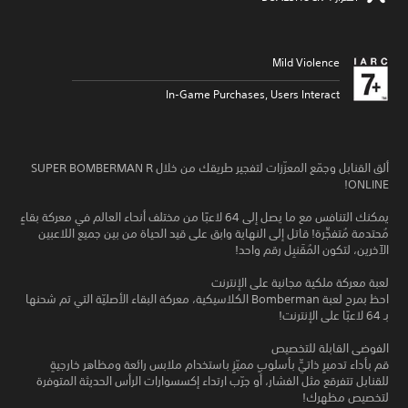
Mild Violence
In-Game Purchases, Users Interact
ألق القنابل وجمّع المعزّزات لتفجير طريقك من خلال SUPER BOMBERMAN R
ONLINE!
يمكنك التنافس مع ما يصل إلى 64 لاعبًا من مختلف أنحاء العالم في معركة بقاءٍ
مُحتدمة مُتفجِّرة! قاتل إلى النهاية وابق على قيد الحياة من بين جميع اللاعبين
الآخرين، لتكون المُقَنبِل رقم واحد!
لعبة معركة ملكية مجانية على الإنترنت
احظ بمرح لعبة Bomberman الكلاسيكية، معركة البقاء الأصليّة التي تم شحنها
بـ 64 لاعبًا على الإنترنت!
الفوضى القابلة للتخصيص
قم بأداء تدميرٍ ذاتيٍّ بأسلوبٍ مميّزٍ باستخدام ملابس رائعة ومظاهر خارجيةٍ
للقنابل تتفرقع مثل الفشار، أو جرّب ارتداء إكسسوارات الرأس الحديثة المتوفرة
لتخصيص مظهرك!