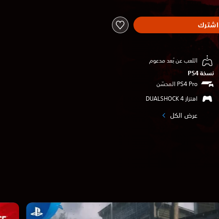
اشترك
اللعب عن بُعد مدعوم
نسخة PS4‏
اهتزاز DUALSHOCK 4‏
عرض الكل