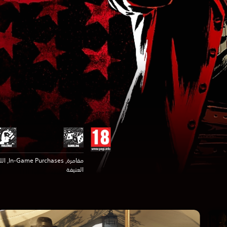
مقامرة, ses
العنيفة