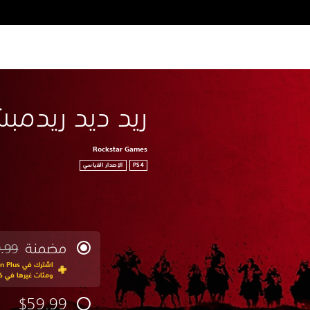
ريد ديد ريدمبش
Rockstar Games
PS4
الإصدار القياسي
مضمنة
.99
مخصوم 
ومئات غيرها في كت
$59.99