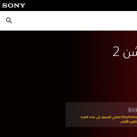
بحث
ن 2
$59
من السعر الأصلي البالغ $59.99‏
اشترك في PlayStation Plus إضافي للوصول إلى هذه اللعبة
الوج الألعاب