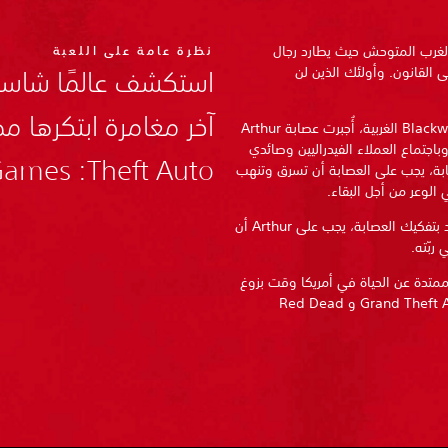
نهاية حقبة الغرب المتوحش حيث يطارد رجال
نظرة عامة على اللعبة
لى القانون. وأولئك الذين لن
استكشف عالمًا شاسعً
بعد فشل عملية السرقة في مدينة Blackwater الغربية، أُجبرت عصابة Arthur
Van على الفرار. وباجتماع العملاء الفيدراليين وصائدي
Theft Auto: ‏Rockstar Games.
صابة، يجب على العصابة أن تسرق وتنهب
الوعر من أجل البقاء.
ومع تزايد الانقسامات الداخلية التي تهدد بتفكيك العصابة، يجب على Arthur أن
 ربّته.
Red Dead Redempt قصة ممتدة عن الحياة في أمريكا وقت بزوغ
فجر العصر الحديث يقدمها مبتكرو Grand Theft Auto V و Red Dead