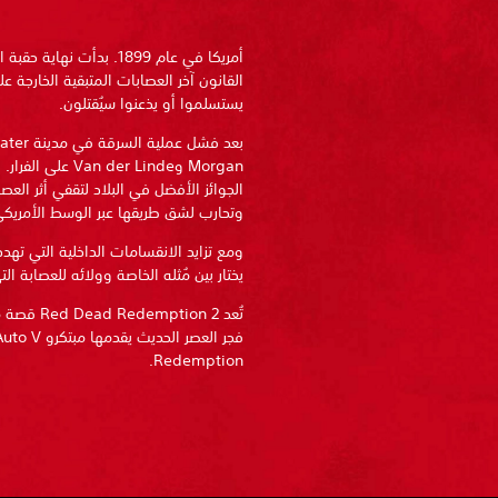
أمريكا في عام 1899. بدأت 
القانون آخر العصابات المتبقية الخارجة ع
يستسلموا أو يذعنوا سيُقتلون.
Morgan و der Linde
الجوائز الأفضل في البلاد لتقفي أثر الع
وتحارب لشق طريقها عبر الوسط الأمريكي 
يختار بين مُثله الخاصة وولائه للعصابة التي
تُعد ion 2
Redemption.