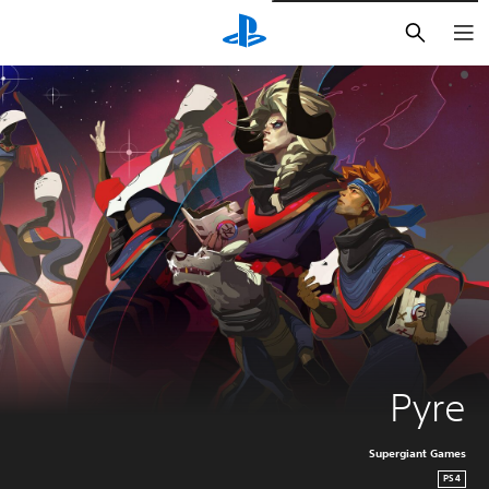
بحث
Pyre
Supergiant Games
PS4