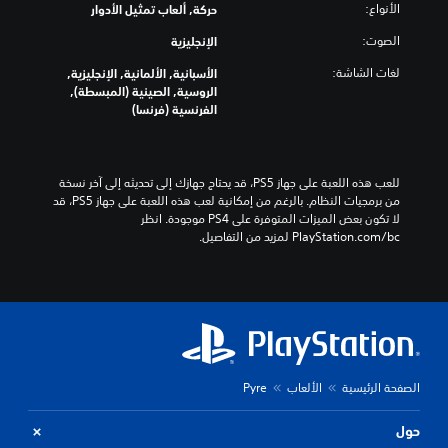
الأنواع:
حركة, ألعاب تمثيل الأدوار
الصوت:
الإنجليزية
لغات الشاشة:
الأسبانية, الألمانية, الإنجليزية,
الروسية, الصينية (المبسطة),
الفرنسية (فرنسا)
للعب هذه اللعبة على جهاز PS5، قد يحتاج جهازك إلى تحديثه إلى آخر نسخة 
من برمجيات النظام. بالرغم من إمكانية لعب هذه اللعبة على جهاز PS5، قد 
لا تكون بعض الميزات المتوفرة على PS4 موجودة. انظر 
‎PlayStation.com/bc لمزيد من التفاصيل.
الصفحة الرئيسية
الألعاب
Pyre
حول