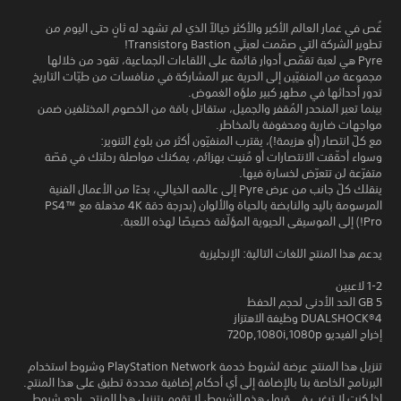
غُص في غمار العالم الأكبر والأكثر خيالاً الذي لم تشهد له ثانٍ حتى اليوم من
تطوير الشركة التي صمّمت لعبتَي Bastion وTransistor!
Pyre هي لعبة تقمّص أدوار قائمة على اللقاءات الجماعية، تقود من خلالها
مجموعة من المنفيّين إلى الحرية عبر المشاركة في منافسات من طيّات التاريخ
تدور أحداثها في مطهر كبير ملؤه الغموض.
بينما تعبر المنحدر المُقفر والجميل، ستقاتل باقة من الخصوم المختلفين ضمن
مواجهات ضارية ومحفوفة بالمخاطر.
مع كلّ انتصار (أو هزيمة!)، يقترب المنفيّون أكثر من بلوغ التنوير:
وسواء أحقّقت الانتصارات أو مُنيت بهزائم، يمكنك مواصلة رحلتك في قصّة
متفرّعة لن تتعرّض لخسارة فيها.
ينقلك كلّ جانب من عرض Pyre إلى عالمه الخيالي، بدءًا من الأعمال الفنية
المرسومة باليد والنابضة بالحياة والألوان (بدرجة دقة 4K مذهلة مع PS4™
Pro!) إلى الموسيقى الحيوية المؤلّفة خصيصًا لهذه اللعبة.
يدعم هذا المنتج اللغات التالية: الإنجليزية
1-2 لاعبين
5 GB الحد الأدنى لحجم الحفظ
DUALSHOCK‎®4 وظيفة الاهتزاز
إخراج الفيديو 720p,1080i,1080p
تنزيل هذا المنتج عرضة لشروط خدمة PlayStation Network وشروط استخدام
البرنامج الخاصة بنا بالإضافة إلى أي أحكام إضافية محددة تطبق على هذا المنتج.
إذا كنت لا ترغب في قبول هذه الشروط، لا تقوم بتنزيل هذا المنتج. راجع شروط