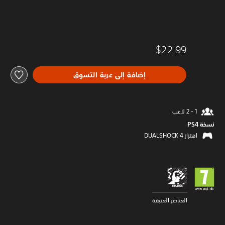
$22.99
إضافة إلى عربة التسوق
نسخة PS4‏
اهتزاز DUALSHOCK 4‏
العناصر العنيفة