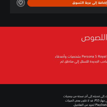
إضافة إلى عربة التسوق
 اللصوص
توسعةً للإصدار الأصلي في 2017، تصل Persona 5 Royal بشخصيات وأصدقاء
حب الجديدة للتسلل إلى مناطق لم
للعب هذه اللعبة على جهاز PS5، قد يحتاج جهازك إلى تحديثه إلى آخر نسخة من برمجيات 
النظام. بالرغم من إمكانية لعب هذه اللعبة على جهاز PS5، قد لا تكون بعض الميزات 