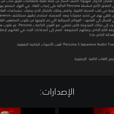
تقمص الأدوار، ابتهجوا! اكشف الستار عن قصة مليئة بالمغامرات لفريق شاب من
المتخفيين في الملحق الأخير لسلسلة Persona الحائزة على إعجاب النقاد. في النهار، ا
انوية في قلب المدينة الكبيرة، واقض وقتك بالشكل الذي يرضيك. ستساعدك العلا
للتسلل إلى القصور – العوالم السريالية التي تم تكوينها من قلوب المراهقين الف
وانسحب بهدوء إلى حياتك المزدوجة كلص متخفي. مع القوى الخاصة بـ na
رقة الكنز الخاص برغباتهم المشوهة. انضم إلى أصدقاءك الجدد في كفاحهم لإصلا
عدالة الخاص بك!
تج اللغات التالية: الإنجليزية
الإصدارات:‏
P