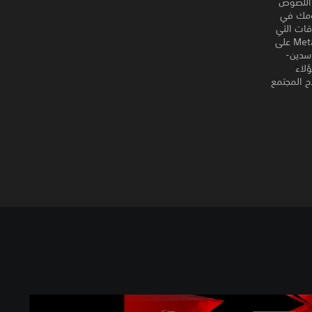
 اللصوص
ستمتع بيومك في
قات التي
تكونها مع من تلتقي بهم في تحديد مصيرك! وبعد المدرسة، استخدم تطبيق مستكشف Metaverse على
اسدين-
Perso، غير قلوب هؤلاء
ح المجتمع