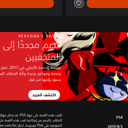
PERSONA 5 ROYAL
انضم مجددًا إلى
المتخفيين
وقصة ومواقع جديدة وآلة الخطاف السا
يسبق رؤيتها من قبل.
اكتشف المزيد
PS4
المتوفرة على PS4 موجودة. انظر ‎PlayStation.com/bc لمزيد من التفاصيل.
3‏/4‏/2017