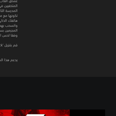
عشاق ألعاب 
المدرسة الث
هاتفك الذكي 
المجرمين بس
وفقا لحس ال
قم بتنزيل 'Persona 5 Japanese Audio Track' للعب الأصوات اليابانية الحقيقية.
يدعم هذا المن
P