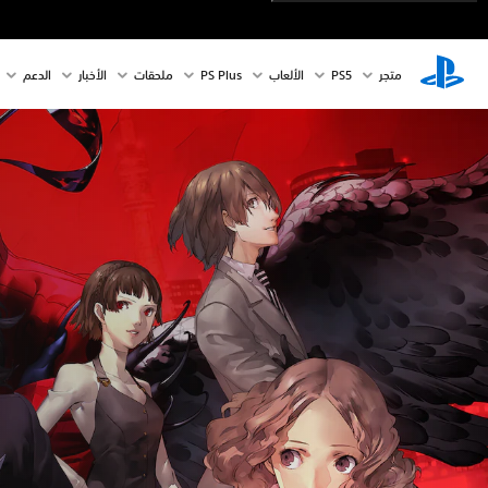
متجر
PS5‏
الألعاب
PS Plus
ملحقات
الأخبار
الدعم