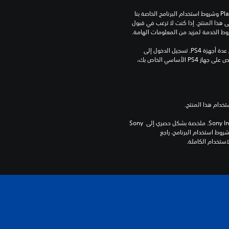
تنزيل هذا المنتج عرضة لشروط خدمة‫ PlayStation وشروط استخدام البرنامج الخاصة بنا 
بالإضافة إلى أي أحكام إضافية محددة تطبق على هذا المنتج. إذا كنت لا ترغب في قبول 
روط الخدمة لمزيد من المعلومات الهامة.
مبلغ يدفع مرة واحدة مقابل ترخيص للتنزيل على عدة أجهزة PS4. تسجيل الدخول إلى 
PlayStation غير مطلوب لاستخدام هذا الترخيص على جهاز PS4 الأساسي الخاص بك، 
برامج مكتبة ©Sony Interactive Entertainment Inc. ملخصة بشكل حصري إلى Sony 
Interactive Entertainment Europe. تطبق شروط استخدام البرنامج، راجع 