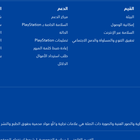
القيم
الدعم
ا
البيئة
مركز الدعم
ش
إمكانية الوصول
السلامة الخاصة بـ PlayStation
سي
السلامة عبر الإنترنت
الحالة
ا
تحقيق التنوع والمساواة والدمج الاجتماعي
تصليحات PlayStation
ا
إعادة ضبط كلمة المرور
ا
طلب استرداد الأموال
ب
الدلائل
جارية والصور الفنية والصورة ذات الصلة هي علامات تجارية و/أو مواد محمية بحقوق الطبع والنشر
القسم القانوني
سياسة الخصوصية
شروط استخدام الموقع ا