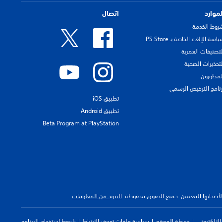
لموارد
اتصال
روط الخدمة
اسة الإلغاء الخاصة بـ PS Store
لتصنيفات العمرية
لتحذيرات الصحية
لمطورون
رنامج الترخيص الرسمي
تطبيق iOS
تطبيق Android
Beta Program at PlayStation
 لأصحابها المعنيين. جميع الحقوق محفوظة.
المزيد من المعلومات
لإلكتروني
خريطة الموقع
سياسة ملفات تعريف الارتباط
شروط استخدام البرنامج