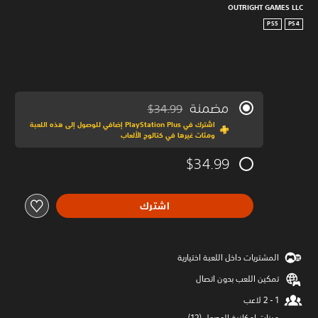
OUTRIGHT GAMES LLC
PS5
PS4
مضمنة
$34.99
مخصوم من السعر الأصلي البالغ $34.99‏
اشترك في PlayStation Plus إضافي للوصول إلى هذه اللعبة
ومئات غيرها في كتالوج الألعاب
$34.99
اشترك
المشتريات داخل اللعبة اختيارية
تمكين اللعب بدون اتصال
ميزات إمكانية الوصول (12)‏