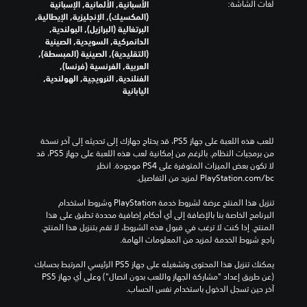
.
لغات الشاشة:
الأسبانية, الألمانية, الإسبانية
ة
ي
(المكسيك), الإنجليزية, الإيطالية,
ا
و
البرتغالية (البرازيل), البولندية,
ا
ل
إ
الدانمركية, السويدية, الصينية
ل
ل
ي
(التقليدية), الصينية (المبسطة),
ع
ش
ق
العربية, الفرنسية (فرنسا),
ب
خ
ا
الفنلندية, النرويجية, الهولندية,
ة
ص
ف
اليابانية
ي
ب
ا
ا
ش
ل
ك
ت
ل
ا
ل
للعب هذه اللعبة على جهاز PS5، قد يحتاج جهازك إلى تحديثه إلى آخر نسخة 
ع
ل
ك
من برمجيات النظام. بالرغم من إمكانية لعب هذه اللعبة على جهاز PS5، قد 
ا
ر
ب
لا تكون بعض الميزات المتوفرة على PS4 موجودة. انظر 
ئ
م
ة
‎PlayStation.com/bc لمزيد من التفاصيل.
ي
ل
م
.
س
ؤ
تنزيل هذا المنتج عرضة لشروط خدمة‫ PlayStation وشروط استخدام 
ي
ق
البرنامج الخاصة بنا بالإضافة إلى أي أحكام إضافية محددة تطبق على هذا 
ة
ي
تً
المنتج. إذا كنت لا ترغب في قبول هذه الشروط، لا تقم بتنزيل هذا المنتج. 
ف
ا
م
راجع شروط الخدمة لمزيد من المعلومات الهامة.
ق
ك
ط
ي
يمكنك تنزيل هذا المحتوى وتشغيله على جهاز PS5 الرئيسي المرتبط بحسابك 
ن
.
م
(عن طريق إعداد "مشاركة الجهاز واللعب بدون اتصال") وعلى أي جهاز PS5 
ل
ك
آخر حين تسجل الدخول باستخدام نفس الحساب.
ن
ع
ك
ب