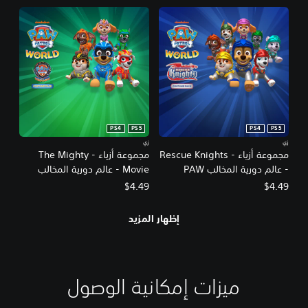
PS4
PS5
PS4
PS5
زي
زي
مجموعة أزياء - Rescue Knights
مجموعة أزياء - The Mighty
- عالم دورية المخالب PAW
Movie - عالم دورية المخالب
PAW Patrol
Patrol
$4.49
$4.49
إظهار المزيد
ميزات إمكانية الوصول
إ
ن
ت
ع
ن
ع
ذ
ص