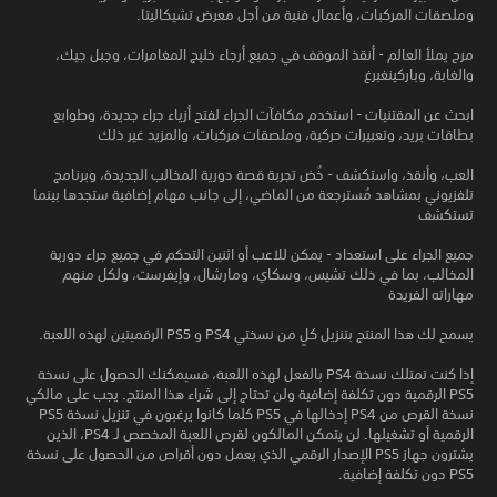
وملصقات المركبات، وأعمال فنية من أجل معرض تشيكاليتا.
مرح يملأ العالم - أنقذ الموقف في جميع أرجاء خليج المغامرات، وجبل جيك،
والغابة، وباركينغبرغ
ابحث عن المقتنيات - استخدم مكافآت الجراء لفتح أزياء جراء جديدة، وطوابع
بطاقات بريد، وتعبيرات حركية، وملصقات مركبات، والمزيد غير ذلك
العب، وأنقذ، واستكشف - خُض تجربة قصة دورية المخالب الجديدة، وبرنامج
تلفزيوني بمشاهد مُسترجعة من الماضي، إلى جانب مهام إضافية ستجدها بينما
تستكشف
جميع الجراء على استعداد - يمكن للاعب أو اثنين التحكم في جميع جراء دورية
المخالب، بما في ذلك تشيس، وسكاي، ومارشال، وإيفرست، ولكل منهم
مهاراته الفريدة
يسمح لك هذا المنتج بتنزيل كلٍ من نسختي PS4‎ و PS5‎ الرقميتين لهذه اللعبة.
إذا كنت تمتلك نسخة PS4‎ بالفعل لهذه اللعبة، فسيمكنك الحصول على نسخة
PS5‎ الرقمية دون تكلفة إضافية ولن تحتاج إلى شراء هذا المنتج. يجب على مالكي
نسخة القرص من PS4‎ إدخالها في PS5‎ كلما كانوا يرغبون في تنزيل نسخة PS5‎
الرقمية أو تشغيلها. لن يتمكن المالكون لقرص اللعبة المخصص لـ PS4‎، الذين
يشترون جهاز PS5‎ الإصدار الرقمي الذي يعمل دون أقراص من الحصول على نسخة
PS5‎ دون تكلفة إضافية.