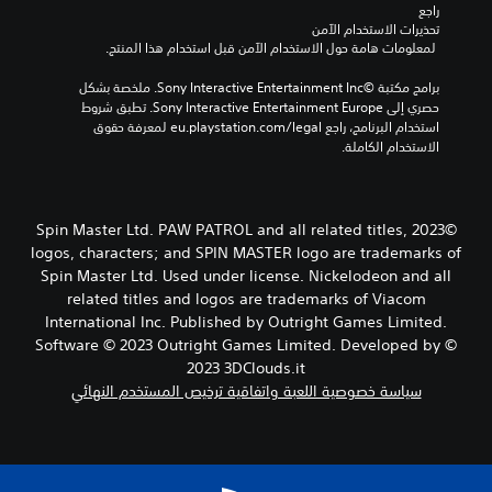
راجع 
إ
ه
تحذيرات الاستخدام الآمن
ي
ا
 لمعلومات هامة حول الاستخدام الآمن قبل استخدام هذا المنتج.
ق
ب
ا
د
برامج مكتبة ©Sony Interactive Entertainment Inc. ملخصة بشكل 
ف
حصري إلى Sony Interactive Entertainment Europe. تطبق شروط 
و
ا
استخدام البرنامج، راجع eu.playstation.com/legal لمعرفة حقوق 
ن
ل
الاستخدام الكاملة.
ا
ل
ع
ل
ب
ض
ة
غ
©2023 Spin Master Ltd. PAW PATROL and all related titles,
م
ط
logos, characters; and SPIN MASTER logo are trademarks of
ؤ
ا
ق
Spin Master Ltd. Used under license. Nickelodeon and all
ل
تً
related titles and logos are trademarks of Viacom
م
ا
International Inc. Published by Outright Games Limited.
س
ف
Software © 2023 Outright Games Limited. Developed by ©
ت
ي
2023 3DClouds.it
أ
م
سياسة خصوصية اللعبة واتفاقية ترخيص المستخدم النهائي
ي
ر
و
ع
ق
ل
ت
ى
ف
ا
ي