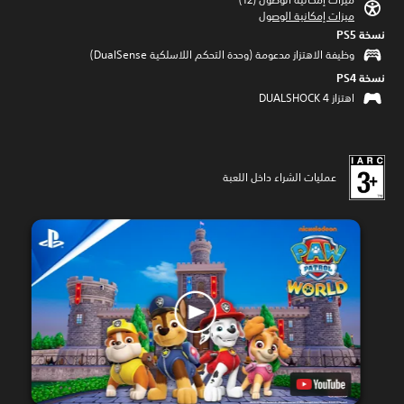
ميزات إمكانية الوصول
نسخة PS5‏
وظيفة الاهتزاز مدعومة (وحدة التحكم اللاسلكية DualSense‏)
نسخة PS4‏
اهتزاز DUALSHOCK 4‏
عمليات الشراء داخل اللعبة