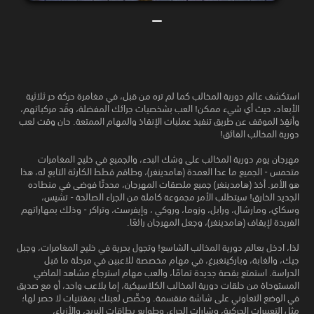
استكشف عالم دورية المخالب كما لم تره من قبل، في مغامرة حركة حر ثلاثية
الأبعاد، حيث أي شيء ممكن! العب بشخصيات جرائك المفضلة، وقُد مركباتهم،
وأنقِذ الموقف عن طريق تنفيذ عمليات الإنقاذ والمهام الممتعة. حان وقت لعب
دورية المخالب الفائق!
مهرجان يوم دورية المخالب على وشك البدء، والجميع في خليج المغامرات
متحمس - الجميع ما عدا العمدة (هامدينغر)، وطاقم قطط الكارثة التابع له، هذا
هو الأمر. أخذ (هامدينغر) جميع ملصقات المهرجان، محدثًا فوضى في منطاده
الجديد الخارق! سيتطلب الأمر مجموعة كاملة من الجراء الصالحة - تشيس،
وسكاي، ومارشال، ورابل، وزوما، وروكي ، وإيفرست، وتراكر - وذلك بمهاراتهم
الفريدة لإيقاف (هامدينغر)، وجعل المهرجان رائعًا.
لذا، ادخل بعالم دورية المخالب الشاسع! وتجول بحرية في خليج المغامرات، وجبل
جيك، والغابة، وباركينغبرغ، في مهام مخصصة للاعبين في مرحلة ما قبل
الدراسة. استمتع بقصة جديدة تمامًا، والعب مهام استرجاع مشاهد الماضي
المستوحاة من حلقات دورية المخالب الكلاسيكية، إما بلاعب واحد، أو مع صديق
في الوضع التعاوني على شاشة منقسمة. وخصِّص لعبتك بمقتنيات لا حصر لها؛
مثل التعبيرات الحركية، وشارات الجراء، وطوابع بطاقات البريد، والأزياء،