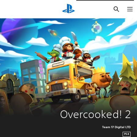
بحث
Overcooked! 2
Team 17 Digital LTD
PS4