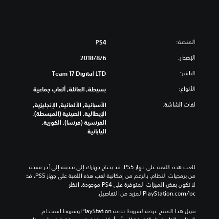
المنصة:
PS4
الإصدار:
6‏/8‏/2018
الناشر:
Team 17 Digital LTD
الأنواع:
بسيطة, العائلة, ألعاب جماعية
لغات الشاشة:
الأسبانية, الألمانية, الإنجليزية,
الإيطالية, الصينية (المبسطة),
الفرنسية (فرنسا), الكورية,
اليابانية
للعب هذه اللعبة على جهاز PS5، قد يحتاج جهازك إلى تحديثه إلى آخر نسخة 
من برمجيات النظام. بالرغم من إمكانية لعب هذه اللعبة على جهاز PS5، قد 
لا تكون بعض الميزات المتوفرة على PS4 موجودة. انظر 
‎PlayStation.com/bc لمزيد من التفاصيل.
تنزيل هذا المنتج عرضة لشروط خدمة‫ PlayStation وشروط استخدام 