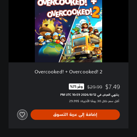
v
e
r
c
o
o
k
e
d
!
+
O
Overcooked! + Overcooked! 2
v
e
r
$7.49
$29.99
وفّر 75%‏
مخصوم من السعر الأصلي البالغ $29.99‏
c
ينتهي العرض في 12‏/8‏/2026 10:59 PM UTC‏
o
أقل سعر خلال 30 يومًا الأخيرة: $29.99‏
o
k
e
إضافة إلى عربة التسوق
d
!
2