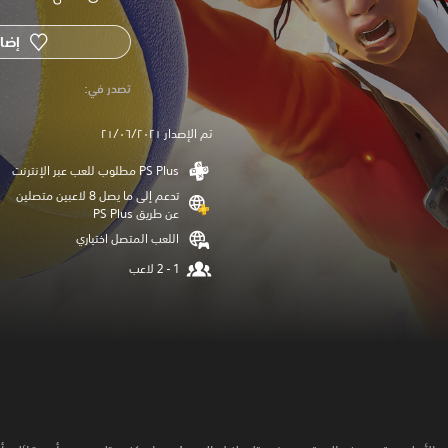
إضاف
‏تصدر في: ‏
تم الإصدار ٢١/٠٦/٢٠٢١
تدعم إلى ما يصل 8 لاعبين متصلين
عن طريق PS Plus‏
اللعب المتصل اختياري