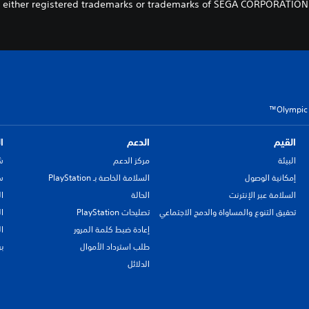
 either registered trademarks or trademarks of SEGA CORPORATION or 
Olympic 
القيم
الدعم
ا
البيئة
مركز الدعم
ش
إمكانية الوصول
السلامة الخاصة بـ PlayStation
سي
السلامة عبر الإنترنت
الحالة
ا
تحقيق التنوع والمساواة والدمج الاجتماعي
تصليحات PlayStation
ا
إعادة ضبط كلمة المرور
ا
طلب استرداد الأموال
ب
الدلائل