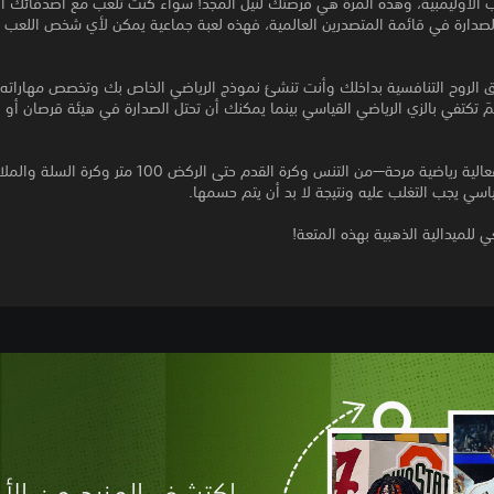
 الأوليمبية، وهذه المرة هي فرصتك لنيل المجد! سواء كنت تلعب مع أصدقائك أو
لصدارة في قائمة المتصدرين العالمية، فهذه لعبة جماعية يمكن لأي شخص اللعب و
 الروح التنافسية بداخلك وأنت تنشئ نموذج الرياضي الخاص بك وتخصص مهاراته و
لمَ تكتفي بالزي الرياضي القياسي بينما يمكنك أن تحتل الصدارة في هيئة قرصان أو 
اختر بين 18 فعالية رياضية مرحة—من التنس وكرة القدم حتى الركض 100
ياسي يجب التغلب عليه ونتيجة لا بد أن يتم حسمها.
 للميدالية الذهبية بهذه المتعة!