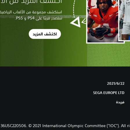
اكتشف المزيد من الألع
استكشف مجموعة من الألعاب الرياضية ال
ستصدر قريبًا على PS4 و PS5.
اكتشف المزيد
22‏/6‏/2021
SEGA EUROPE LTD
فريدة
SC220506. © 2021 International Olympic Committee ("IOC"). All ri