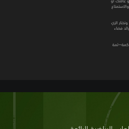
 عائلتك أو
الاستمتاع
تختار الزي
رائد فضاء
 متر وكرة السلة والملاكمة—ثمة