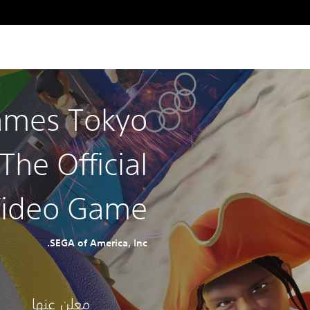
ames Tokyo
The Official
ideo Game™
SEGA of America, Inc.
معلن عنها