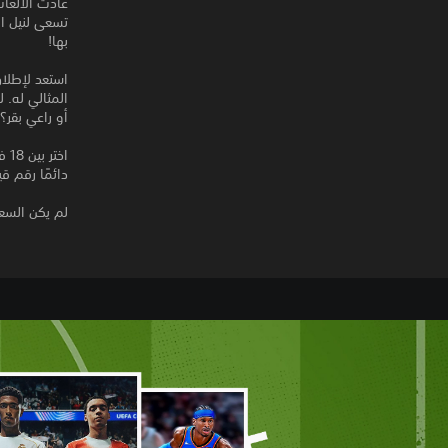
عادت الألعاب
تسعى لنيل ا
بها!
استعد لإطلاق
المثالي له. 
أو راعي بقر؟
دائمًا رقم ق
لم يكن السعي