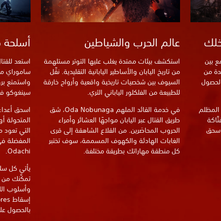
خلك
عالم الحرب والشياطين
أسلحة ف
 ونصف Yokai، اجمع بين
استكشف بيئات ممتدة يغلب عليها التوتر مستلهمة
دة من
من تاريخ اليابان والأساطير اليابانية التقليدية. نقِّل
ساموراي مخ
الحصول
السيوف بين شخصيات تاريخية واقعية وأرواح خارقة
للطبيعة من الفلكلور الياباني الثري.
سينغوكو في 
 المظلم
في خدمة القائد الملهم Oda Nobunaga، شق
حة فتَّاكة
طريق القتال عبر اليابان مواجهًا العشائر وأمراء
المتحولة أو
اسحق
الحروب المحاصَرين. من القلاع الشاهقة إلى قرى
الغابات الهادئة والكهوف المسممة، سوف تختبر
كل منطقة مهاراتك بطريقة مختلفة.
Odachi.
يأتي كل سل
تمكِّنك من
بالحصول على