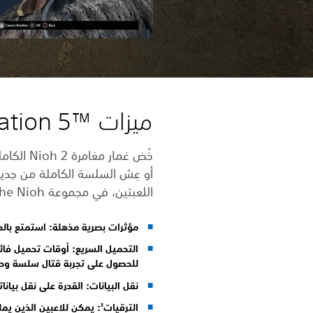
ميزات PlayStation 5™‎
أو عِش السلسة الكاملة من جديد،
اللعبتين، في مجموعة The Nioh لجهاز PS5.
مؤثرات بصرية مذهلة: استمتع بالدقة K
التحميل السريع: أوقات تحميل فائقة السرعة،
للحصول على تجربة قتال سلسة وحي
نقل البيانات: القدرة على نقل بياناتك من إصدارات PS4 لمو
الترقيات
3