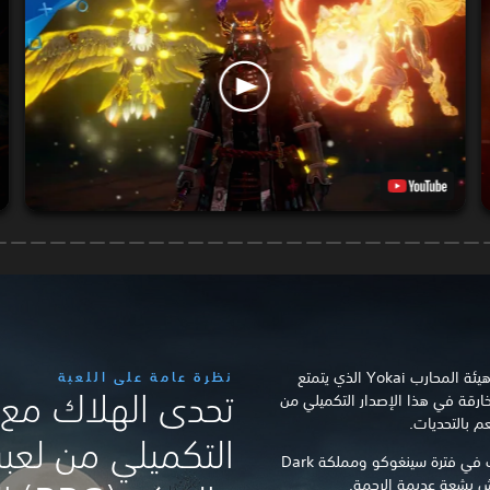
أتقنْ فنون قتال محاربي الساموراي في هيئة المحارب Yokai الذي يتمتع
نظرة عامة على اللعبة
تحدى الهلاك مع ه
قة في هذا الإصدار التكميلي من
التكميلي من لعبة
استكشف أرض اليابان التي يكتنفها العنف في فترة سينغوكو ومملكة Dark