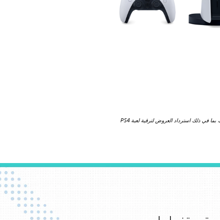
لا تتوافق أقراص Blu-ray مع جهاز PS5 الإصدار الرقمي. إذا كنت تمتلك أقراص Blu-ray لجهاز PS4، فلن تتمكن من استخدامها مع جهاز PS5 الإصدار الرقمي، بما في ذلك استرداد العروض لترقية لعبة PS4