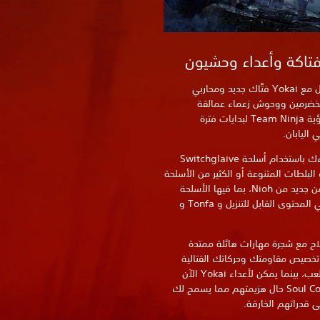
تاكة وأعداء وحشيون
استعد للقتال مع Yokai فتَّاك جديد ومحاربي
ضرمين ووحوش زعماء عمالقة
واستمتع برؤية Team Ninja لبدايات فترة
اليابان.
اسحق أعداءك باستخدام أسلحة Switchglaive
 البلطات المتنوعة أو الكثير من الأسلحة
التي تعود من جديد من Nioh، بما فيها الأسلحة
المفضلة في المحتوى القابل للتنزيل و Tonfa و
اح مع شجرة مهارات هائلة ممتدة
 تخصيص مقاومتك وحركاتك القتالية
وأسلوب اللعب، بينما يمكن لأعداء Yokai الآن
إسقاط Soul Cores حال هزيمتهم مما يسمح لك
 قدراتهم الخارقة.