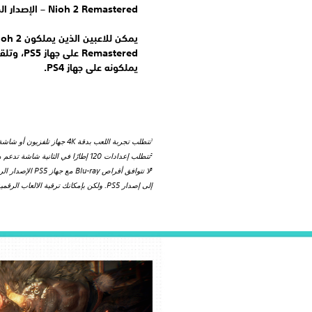
Nioh 2 Remastered – الإصدار الكامل على جهاز PS5 دون أي تكلفة إضافية.
يملكونه على جهاز PS4.
تتطلب تجربة اللعب بدقة ‎4K جهاز تلفزيون أو شاشة عرض متوافقين مع دقة ‎4K.
1
تتطلب إعدادات 120 إطارًا في الثانية شاشة تدعم هذه الميزة.
2
3
إلى إصدار PS5. ولكن بإمكانك ترقية الالعاب الرقمية المؤهلة.