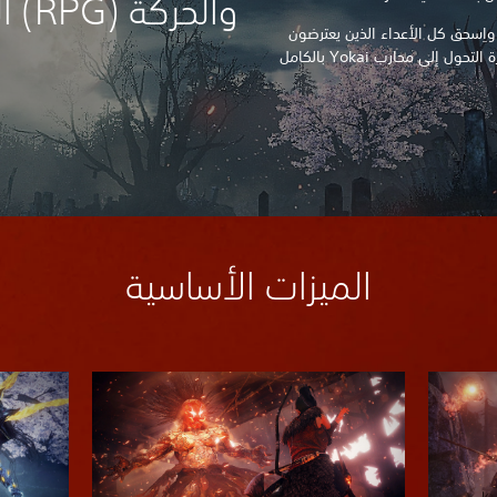
والحركة (RPG) الشرسة.
 واِسحق كل الأعداء الذين يعترضون
طريقك باستخدام نظام قتال مطوَّر وقدرة التحول إلى محارب Yokai بالكامل
الميزات الأساسية