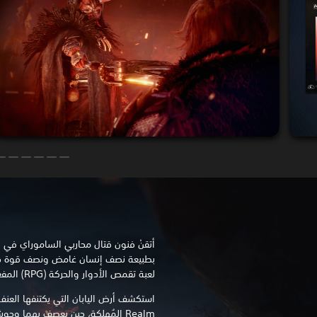
بطبيعة نصف إنسان غامض ونصف قوة خار
لعبة تقمص الأدوار والحركة (RPG) المفعم بالتحديات.
Realm المُهلِكة، حين يعصف بهما وحوش بشعة عديمة الرحمة.