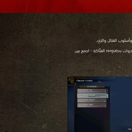
أسلوب القتال والزي.
زر الحداد لتجديد سلاحك وإعادة تشكيله، أو تدرب في dojo لفتح مهارات جديدة، أو أتقن فنون سحر Onmyo، أو جرِّب أدوات ninjutsu الفتَّاكة - اجمع بين