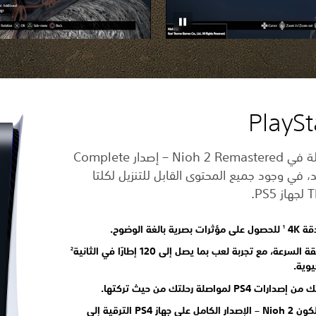
خُض غمار مغامرة Nioh 2 الكاملة في Nioh 2 Remastered – إصدار Complete
 في وجود جميع المحتوى القابل للتنزيل لكلتا
‎4 ‏
للحصول على مؤثرات بصرية بالغة الوضوح.
1
 مع تجربة لعب بما يصل إلى 120 إطارًا في الثانية
2
وية.
اصلة رحلتك من حيث تركتها.
: يمكن للاعبين الذين يملكون Nioh 2 – الإصدار الكامل على جهاز PS4 الترقية إلى