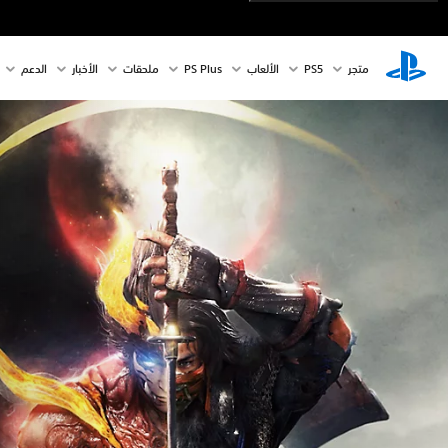
متجر
PS5‏
الألعاب
PS Plus
ملحقات
الأخبار
الدعم