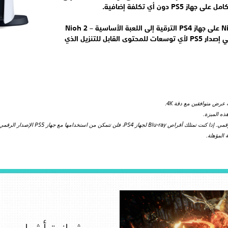
يمكن للاعبين الذين يملكون Nioh 2 على جهاز PS4 الترقية إلى اللعبة الأساسية – Nioh 2
Remastered على جهاز PS5، وتلقي إصدار PS5 لأي توسعات للمحتوى القابل للتنزيل الذي