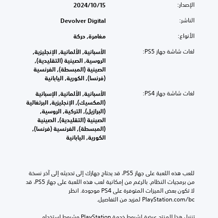
الإصدار:
15‏/10‏/2024
الناشر:
Devolver Digital
الأنواع:
مغامرة, حركة
لغات شاشة جهاز PS5:
الأسبانية, الألمانية, الإنجليزية,
الروسية, الصينية (التقليدية),
الصينية (المبسطة), الفرنسية
(فرنسا), الكورية, اليابانية
لغات شاشة جهاز PS4:
الأسبانية, الألمانية, الإسبانية
(المكسيك), الإنجليزية, البرتغالية
(البرازيل), التركية, الروسية,
الصينية (التقليدية), الصينية
(المبسطة), الفرنسية (فرنسا),
الكورية, اليابانية
للعب هذه اللعبة على جهاز PS5، قد يحتاج جهازك إلى تحديثه إلى آخر نسخة 
من برمجيات النظام. بالرغم من إمكانية لعب هذه اللعبة على جهاز PS5، قد 
لا تكون بعض الميزات المتوفرة على PS4 موجودة. انظر 
‎PlayStation.com/bc لمزيد من التفاصيل.
تنزيل هذا المنتج عرضة لشروط خدمة‫ PlayStation وشروط استخدام 