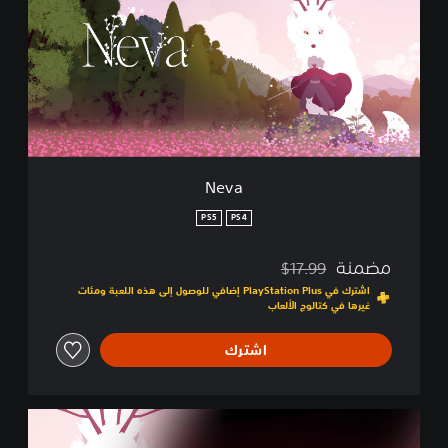
a
Neva
PS5
PS4
مضمنة
$17.99
مخصوم من السعر الأصلي البالغ $17.99‏
اشترك في PlayStation Plus إضافي للوصول إلى هذه اللعبة ومئات
غيرها في كتالوج الألعاب
اشترك
C
o