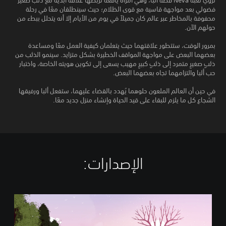
تروي لعبة Neva قصة ألبا، وهي امرأة يافعة تربطها علاقة أبدية مع ذئب صغير
فضولي بعد مواجهة قاسية مع قوى الظلام؛ حيث سينطلقان معًا في رحلة
محفوفة بالمخاطر عبر عالم كان جميلاً في يوم من الأيام إلا أنه يتحلل ببطء من
حولهم الآن.
بمرور الوقت، ستتطور علاقتهما حيث يتعلمان كيفية العمل معًا ومساعدة
بعضهما البعض على مواجهة المواقف الخطيرة بشكل متزايد. سينمو الذئب من
ذئبٍ صغيرٍ متمرد إلى ذئبٍ كبيرٍ مهيب يسعى إلى تكوين هويته الخاصة، واختبار
حب ألبا والتزامهما تجاه بعضهما البعض.
في حين أن العالم الملعون حلوهما يُهدد بالقضاء عليهما، ستفعل ألبا ورفيقها
الشجاع كل ما يلزم للبقاء على قيد الحياة وإنشاء منزل جديد معًا.
الإصدارات:‏
N
e
v