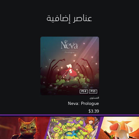
عناصر إضافية
PS4
PS5
المستوى
Neva: Prologue
$3.39