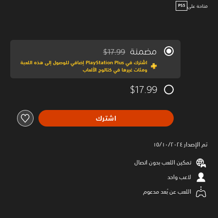
متاحة على
PS5
مضمنة
$17.99
مخصوم من السعر الأصلي البالغ $17.99‏
اشترك في PlayStation Plus إضافي للوصول إلى هذه اللعبة
ومئات غيرها في كتالوج الألعاب
$17.99
اشترك
تم الإصدار ١٥/١٠/٢٠٢٤
تمكين اللعب بدون اتصال
لاعب واحد
اللعب عن بُعد مدعوم