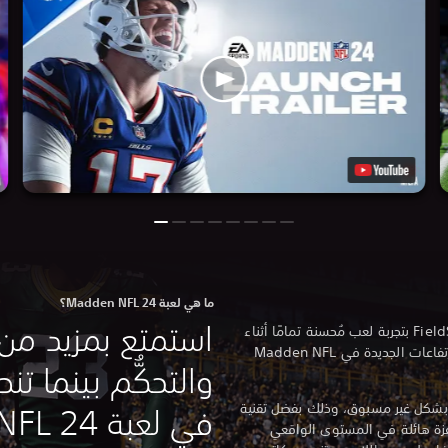
ما هي لعبة Madden NFL 24؟
استمتع بمزيد من 
استمتع في أحدث إصدار من ‎FieldSENSE™*‎ بتجربة لعب مُحسنة تمامًا أثناء
اللعب بداية من علامات التجزئة حتى الارتفاعات الجديدة في Madden NFL
والتحكُّم بينما 
ة مذهلة بشكل غير مسبوق، وذلك بفضل تقنية
في لعبة Madden NFL 24
ثت قفزة هائلة في المستوى الواقعي