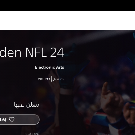
den NFL 24
Electronic Arts
متاحة على
PS5
PS4
معلن عنها
إضاف
‏تصدر في: ‏