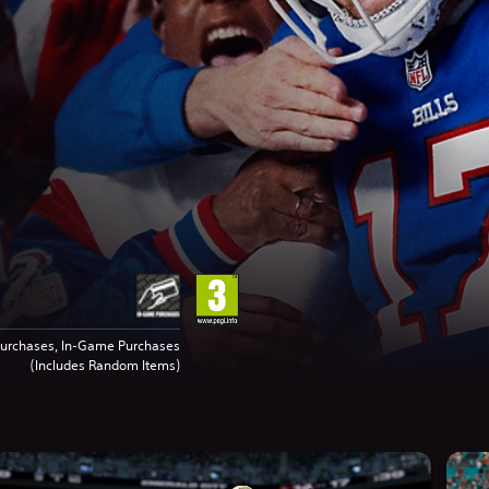
urchases, In-Game Purchases
(Includes Random Items)