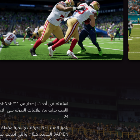
24.
يتميز لاعب NFL بحركات جسدي
SAPIEN الجديدة كليًا*، والتي أحد