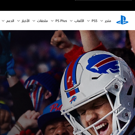
متجر
PS5‏
الألعاب
PS Plus
ملحقات
الأخبار
الدعم