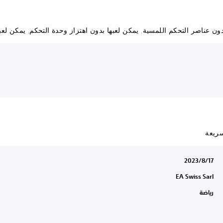
ن عناصر التحكم اللمسية, يمكن لعبها بدون اهتزاز وحدة التحكم, يمكن لعبها 
سريعة
17‏/8‏/2023
EA Swiss Sarl
رياضة