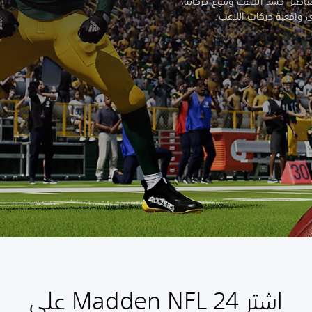
فاصيل جسد اللاعب وتنوع حركاته،
 واقعية حركات اللاعب.
اشترِ Madden NFL 24 على