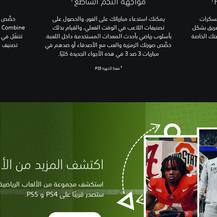
مواجهة النجم الساطع
عسكرات
يمكنك استدعاء مبارياتك على الفور، والحصول على
لفريق بشكل
تصنيفات اللاعب في الوقت الفعلي، والقيام بذلك
e
صتك الخاصة
بأسلوب رياضي بأحدث المعدات المستخدمة داخل اللعبة.
تتنقّل في 
خصِّص صورتك الرمزية والعب مع الأصدقاء أو ضدهم في
تصنيف ا
مباريات 3 ضد 3 في هذه الأجواء الجديدة كليًا.
†
فقط لأجهزة PS5
اكتشف المزيد من الألع
استكشف مجموعة من الألعاب الرياضية ال
ستصدر قريبًا على PS4 و PS5.