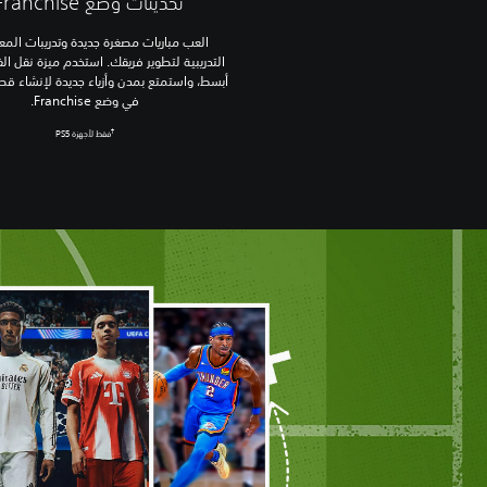
تحديثات وضع Franchise
العب مباريات مصغرة جديدة وتدريبات الم
التدريبية لتطوير فريقك. استخدم ميزة نقل ا
أبسط، واستمتع بمدن وأزياء جديدة لإنشاء ق
في وضع Franchise.
†
فقط لأجهزة PS5