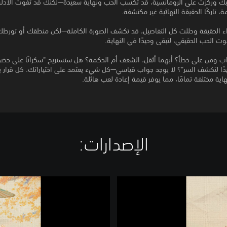
لبك وركزت على الرومانسية، قد تكسب الحب ونهاية سعيدة—لكنك قد تفوت الأدل
 تاركًا الحقيقة النهائية غير مكتشفة.
ء الحقيقة وحللت كل التفاصيل، قد تكشف الصورة الكاملة—لكن منطقك أو تورطك
ت الحب الحقيقي، لتبقى وحيدًا في النهاية.
 ومن على خطأ؟ أيهما أثقل، الشغف أم الحكمة؟ هل ستستريح "سكرانًا على حضن
دًا لتكشف السر"؟ لا يوجد جواب قياسي—كل شيء يعتمد على اختياراتك. كل قرار 
ية مختلفة تمامًا، مما يوفر قيمة إعادة لعب هائلة.
الإصدارات:‏
L
o
v
e
i