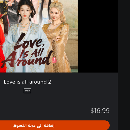
s
a
l
l
a
r
o
u
n
d
2
Love is all around 2
PS5
$16.99
إضافة إلى عربة التسوق