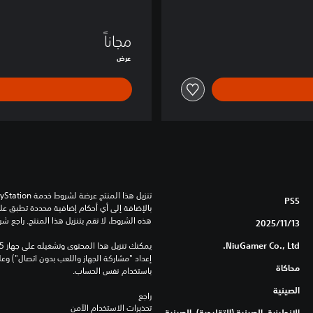
o
مجاناً
عرض
PS5
هذه الشروط، لا تقم بتنزيل هذا المنتج. راجع ش
13‏/11‏/2025
NiuGamer Co., Ltd.
محاكاة
باستخدام نفس الحساب.
الصينية
راجع 
تحذيرات الاستخدام الآمن
الإنجليزية, الصينية (التقليدية), الصينية