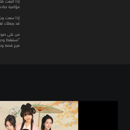
إذا اتبعت ق
مؤامرة صادمة،
إذا سعت ورا
قد يجعلك تفو
من على صواب
"تستيقظ وحي
فرع قصة ونها
L
o
v
e
i