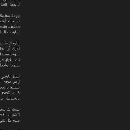
تاريخية رائع
جودة سينمائي
بتصميم أزياء
محترف، يقدم
التاريخية الم
إثارة المشاع
لك الغرق مر
حلاوة، ولحظة
فصل تاريخي 
بخلفية تاري
ذلك، تتصدر ح
بالمخاطر—وا
مسارات مزدوج
تتشابك القصة
يعلم كل شي