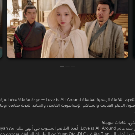
Intiny تفخر بتقديم التكملة الرسمية لسلسلة Love is All Around — عودة مذ
نون الدفاع القديمة والمحاكم الإمبراطورية الغامض والساحر، لتجربة مغامرة روما
ي، لقاءات مبهجة!
للاستمرار في سحر عالم l Around
الساحر في الجزء الأول، إلى Xia Tian في DLC، وYuan Qi من السلسلة السابقة