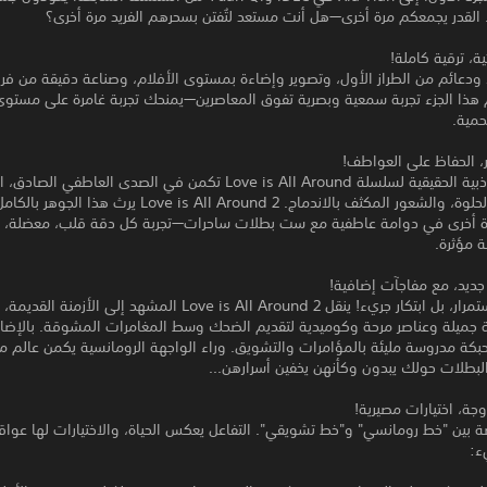
ة. القدر يجمعكم مرة أخرى—هل أنت مستعد لتُفتن بسحرهم الفريد مرة أخرى؟
ة، ترقية كاملة!
 ودعائم من الطراز الأول، وتصوير وإضاءة بمستوى الأفلام، وصناعة دقيقة من فري
 هذا الجزء تجربة سمعية وبصرية تفوق المعاصرين—يمنحك تجربة غامرة على مستوى 
لحمية.
ر، الحفاظ على العواطف!
ندرك أن الجاذبية الحقيقية لسلسلة Love is All Around تكمن في الصدى العاطفي الصاد
الرومانسية الحلوة، والشعور المكثف بالاندماج. Love is All Around 2 ير
ة أخرى في دوامة عاطفية مع ست بطلات ساحرات—تجربة كل دقة قلب، معضلة، 
 مؤثرة.
جديد، مع مفاجآت إضافية!
ليس مجرد استمرار، بل ابتكار جريء! ينقل Love is All Around 2 المشهد إلى الأزمن
خية جميلة وعناصر مرحة وكوميدية لتقديم الضحك وسط المغامرات المشوقة. بالإضا
بكة مدروسة مليئة بالمؤامرات والتشويق. وراء الواجهة الرومانسية يكمن عالم م
لبطلات حولك يبدون وكأنهن يخفين أسرارهن...
ة، اختيارات مصيرية!
 بين "خط رومانسي" و"خط تشويقي". التفاعل يعكس الحياة، والاختيارات لها عواقب
ء: