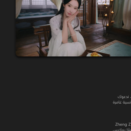
هلة! هذه المرة، ندعوك
نسية غامرة
Love is Al، أعدنا الطاقم المحبوب في أبهى حلله! من Zheng Ziyan
، يعودون جميعًا بملابس