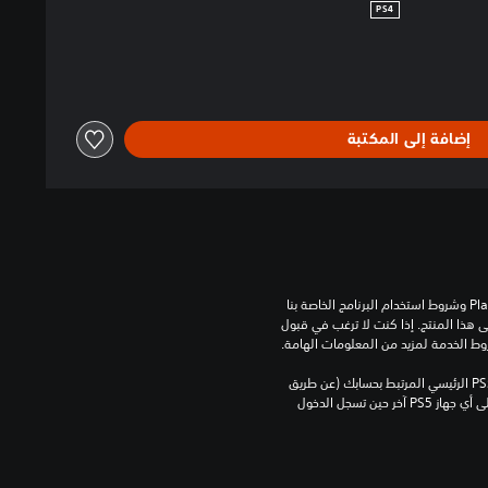
PS4
إضافة إلى المكتبة
تنزيل هذا المنتج عرضة لشروط خدمة‫ PlayStation وشروط استخدام البرنامج الخاصة بنا 
بالإضافة إلى أي أحكام إضافية محددة تطبق على هذا المنتج. إذا كنت لا ترغب في قبول 
روط الخدمة لمزيد من المعلومات الهامة.
يمكنك تنزيل هذا المحتوى وتشغيله على جهاز PS5 الرئيسي المرتبط بحسابك (عن طريق 
إعداد "مشاركة الجهاز واللعب بدون اتصال") وعلى أي جهاز PS5 آخر حين تسجل الدخول 