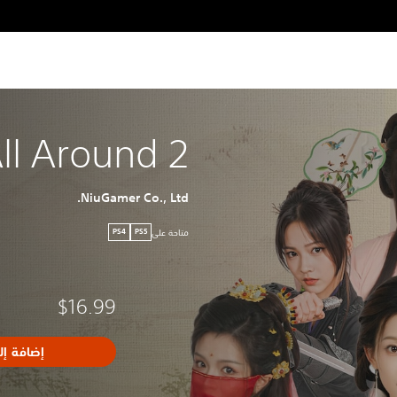
All Around 2
NiuGamer Co., Ltd.
متاحة على
PS4
PS5
$16.99
إضافة إل