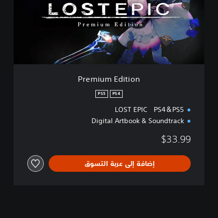
u
m
E
d
i
t
i
o
Premium Edition
n
PS5
PS4
LOST EPIC PS4＆PS5
Digital Artbook & Soundtrack
$33.99
إضافة إلى عربة التسوق