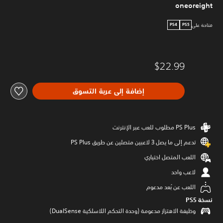
oneoreight
متاحة على
PS4
PS5
$22.99
إضافة إلى عربة التسوق
تدعم إلى ما يصل 3 لاعبين متصلين عن طريق PS Plus‏
اللعب المتصل اختياري
لاعب واحد
اللعب عن بُعد مدعوم
نسخة PS5‏
وظيفة الاهتزاز مدعومة (وحدة التحكم اللاسلكية DualSense‏)