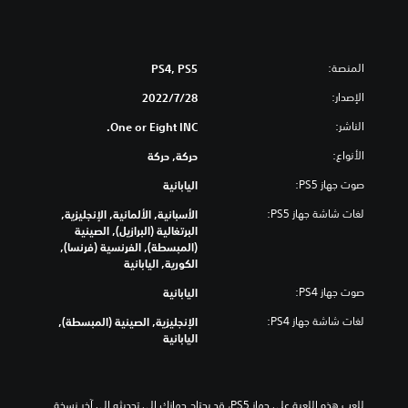
المنصة:
PS4, PS5
الإصدار:
28‏/7‏/2022
الناشر:
One or Eight INC.
الأنواع:
حركة, حركة
صوت جهاز PS5:
اليابانية
لغات شاشة جهاز PS5:
الأسبانية, الألمانية, الإنجليزية,
البرتغالية (البرازيل), الصينية
(المبسطة), الفرنسية (فرنسا),
الكورية, اليابانية
صوت جهاز PS4:
اليابانية
لغات شاشة جهاز PS4:
الإنجليزية, الصينية (المبسطة),
اليابانية
للعب هذه اللعبة على جهاز PS5، قد يحتاج جهازك إلى تحديثه إلى آخر نسخة 