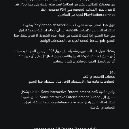
من برمجيات النظام. بالرغم من إمكانية لعب هذه اللعبة على جهاز PS5، قد 
لا تكون بعض الميزات المتوفرة على PS4 موجودة. انظر 
‎PlayStation.com/bc لمزيد من التفاصيل.
تنزيل هذا المنتج عرضة لشروط خدمة PlayStation Network وشروط 
استخدام البرنامج الخاصة بنا بالإضافة إلى أي أحكام إضافية محددة تطبق 
على هذا المنتج. إذا كنت لا ترغب في قبول هذه الشروط، لا تقوم بتنزيل هذا 
المنتج. راجع شروط الخدمة لمزيد من المعلومات الهامة.
يمكنك تنزيل هذا المحتوى وتشغيله على جهاز PS5 الرئيسي المرتبط بحسابك 
(عن طريق إعداد "مشاركة الجهاز واللعب بدون اتصال") وعلى أي جهاز PS5 
آخر حين تسجل الدخول باستخدام نفس الحساب.
راجع 
تحذيرات الاستخدام الآمن
 لمعلومات هامة حول الاستخدام الآمن قبل استخدام هذا المنتج.
برامج مكتبة ©Sony Interactive Entertainment Inc. ملخصة بشكل 
حصري إلى Sony Interactive Entertainment Europe. تطبق شروط 
استخدام البرنامج، راجع eu.playstation.com/legal لمعرفة حقوق 
الاستخدام الكاملة.