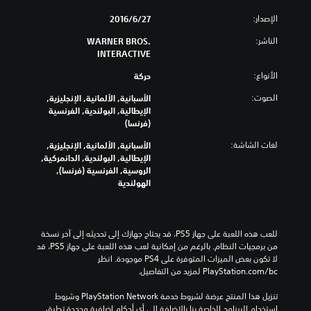
ت
الإصدار:
س
27‏/6‏/2016
ت
الناشر:
WARNER BROS.
ي
INTERACTIVE
ق
ظ
الأنواع:
حركة
الصوت:
الأسبانية, الألمانية, الإنجليزية,
الإيطالية, البولندية, الفرنسية
(فرنسا)
لغات الشاشة:
الأسبانية, الألمانية, الإنجليزية,
الإيطالية, البولندية, الدانمركية,
الروسية, الفرنسية (فرنسا),
الهولندية
للعب هذه اللعبة على جهاز PS5، قد يحتاج جهازك إلى تحديثه إلى آخر نسخة 
من برمجيات النظام. بالرغم من إمكانية لعب هذه اللعبة على جهاز PS5، قد 
لا تكون بعض الميزات المتوفرة على PS4 موجودة. انظر 
‎PlayStation.com/bc لمزيد من التفاصيل.
تنزيل هذا المنتج عرضة لشروط خدمة PlayStation Network وشروط 
استخدام البرنامج الخاصة بنا بالإضافة إلى أي أحكام إضافية محددة تطبق 