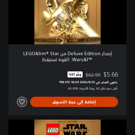
ص
ر
د
D
ا
e
ر
l
ا
u
ل
x
ت
e
ج
E
ر
d
ي
إصدار Deluxe Edition من LEGO&lrm® Star
i
ب
Wars&l™‎: القوة تستيقظ
t
ي
i
م
o
$5.66
$62.99
وفّر 91%‏
ن
مخصوم من السعر الأصلي البالغ $62.99‏
n
ا
ينتهي العرض في 12‏/8‏/2026 10:59 PM UTC‏
م
ل
أقل سعر خلال 30 يومًا الأخيرة: $62.99‏
ن
ق
L
و
E
إضافة إلى عربة التسوق
ة
G
ت
O
ن
&
ه
إ
l
ض
ص
r
د