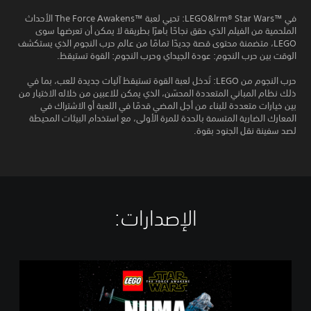
في LEGO&lrm® Star Wars™‎: تحيي لعبة The Force Awakens™‎ الأحداث
الملحمية من الفيلم الذي حقق نجاحًا باهرًا بطريقة لا يمكن أن تعرضها سوى
LEGO، متضمنة محتوى قصة جديدًا تمامًا من عالم حرب النجوم الذي يستكشف
الوقت بين حرب النجوم: عودة الجيداي وحرب النجوم: القوة تستيقظ.
حرب النجوم من LEGO: تُدخل لعبة القوة تستيقظ آليات جديدة للعب، بما في
ذلك نظام المباني المتعددة المحسّن، الذي يمكن للاعبين من خلاله الاختيار من
بين خيارات متعددة للبناء من أجل المضي قدمًا في اللعبة أو الاشتراك في
المعارك الضارية المتسمة بالحدة للمرة الأولى، مع استخدام البيئات المحيطة
لصد سفينة نقل الجنود بقوة.
الإصدارات:‏
L
E
G
O