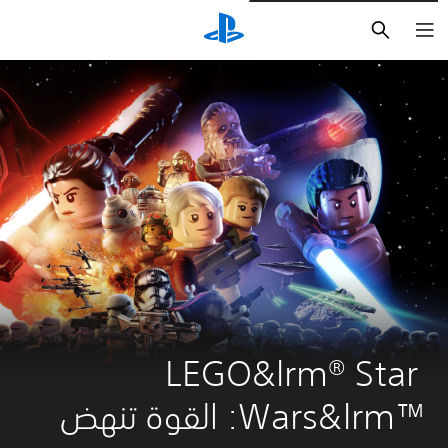
بحث
LEGO&lrm® Star 
Wars&lrm™‎: القوة تنهض