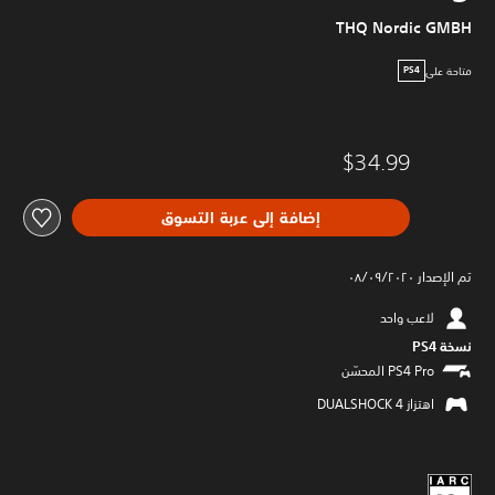
THQ Nordic GMBH
متاحة على
PS4
$34.99
إضافة إلى عربة التسوق
تم الإصدار ٠٨/٠٩/٢٠٢٠
لاعب واحد
نسخة PS4‏
اهتزاز DUALSHOCK 4‏