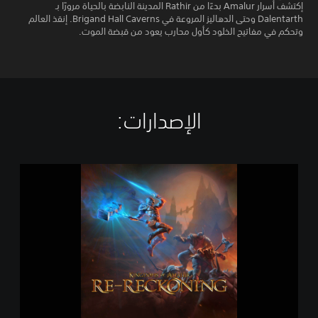
إكتشف أسرار Amalur بدءًا من Rathir المدينة النابضة بالحياة مرورًا بـ
Dalentarth وحتى الدهاليز المروعة في Brigand Hall Caverns. إنقذ العالم
وتحكم في مفاتيح الخلود كأول محارب يعود من قبضة الموت.
الإصدارات:‏
K
i
n
g
d
o
m
s
o
f
A