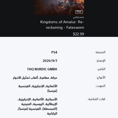
PS4
عنصر إضافي
Kingdoms of Amalur: Re-
reckoning - Fatesworn
$22.99
المنصة:
PS4
الإصدار:
7‏/9‏/2020
الناشر:
THQ NORDIC GMBH
الأنواع:
حركة, مغامرة, ألعاب تمثيل الأدوار
الصوت:
الألمانية, الإنجليزية, الفرنسية
(فرنسا)
لغات الشاشة:
الأسبانية, الألمانية, الإنجليزية,
الإيطالية, الروسية, الصينية
(المبسطة), الفرنسية (فرنسا),
اليابانية