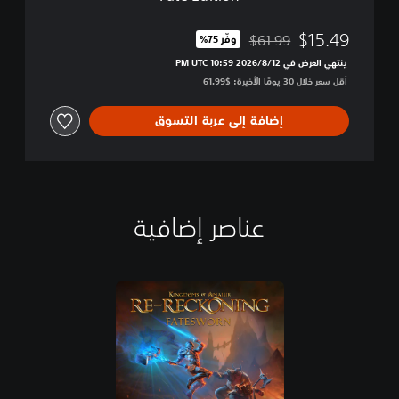
$15.49
$61.99
وفّر 75%‏
مخصوم من السعر الأصلي البالغ $61.99‏
ينتهي العرض في 12‏/8‏/2026 10:59 PM UTC‏
أقل سعر خلال 30 يومًا الأخيرة: $61.99‏
إضافة إلى عربة التسوق
عناصر إضافية