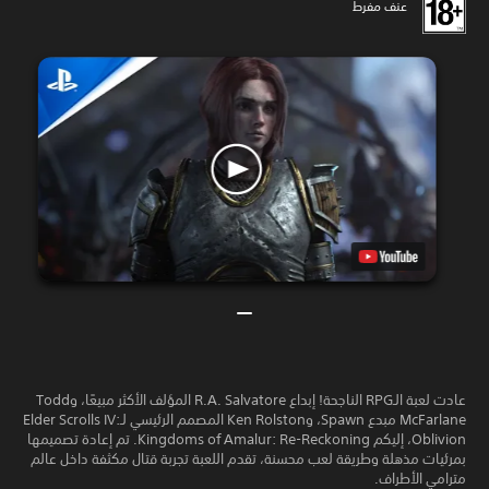
عنف مفرط
عادت لعبة الـRPG الناجحة! إبداع R.A. Salvatore المؤلف الأكثر مبيعًا، وTodd
McFarlane مبدع Spawn، وKen Rolston المصمم الرئيسي لـElder Scrolls IV:
Oblivion، إليكم Kingdoms of Amalur: Re-Reckoning. تم إعادة تصميمها
بمرئيات مذهلة وطريقة لعب محسنة، تقدم اللعبة تجربة قتال مكثفة داخل عالم
مترامي الأطراف.