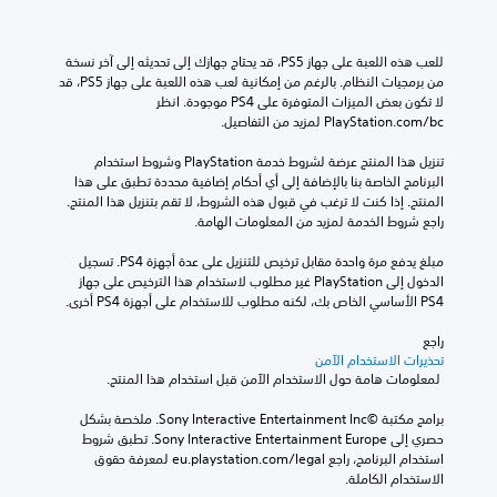
للعب هذه اللعبة على جهاز PS5، قد يحتاج جهازك إلى تحديثه إلى آخر نسخة 
من برمجيات النظام. بالرغم من إمكانية لعب هذه اللعبة على جهاز PS5، قد 
لا تكون بعض الميزات المتوفرة على PS4 موجودة. انظر 
‎PlayStation.com/bc لمزيد من التفاصيل.
تنزيل هذا المنتج عرضة لشروط خدمة‫ PlayStation وشروط استخدام 
البرنامج الخاصة بنا بالإضافة إلى أي أحكام إضافية محددة تطبق على هذا 
المنتج. إذا كنت لا ترغب في قبول هذه الشروط، لا تقم بتنزيل هذا المنتج. 
راجع شروط الخدمة لمزيد من المعلومات الهامة.
مبلغ يدفع مرة واحدة مقابل ترخيص للتنزيل على عدة أجهزة PS4. تسجيل 
الدخول إلى PlayStation غير مطلوب لاستخدام هذا الترخيص على جهاز 
PS4 الأساسي الخاص بك، لكنه مطلوب للاستخدام على أجهزة PS4 أخرى.
راجع 
تحذيرات الاستخدام الآمن
 لمعلومات هامة حول الاستخدام الآمن قبل استخدام هذا المنتج.
برامج مكتبة ©Sony Interactive Entertainment Inc. ملخصة بشكل 
حصري إلى Sony Interactive Entertainment Europe. تطبق شروط 
استخدام البرنامج، راجع eu.playstation.com/legal لمعرفة حقوق 
الاستخدام الكاملة.