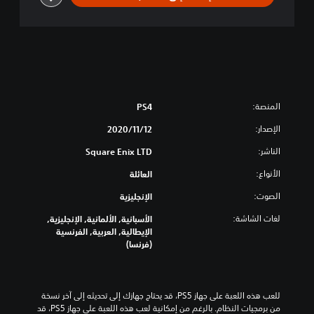
M
e
m
o
r
y
D
E
المنصة:
PS4
M
الإصدار:
O
12‏/11‏/2020
V
الناشر:
Square Enix LTD
e
r
الأنواع:
العائلة
s
i
الصوت:
الإنجليزية
o
لغات الشاشة:
الأسبانية, الألمانية, الإنجليزية,
n
الإيطالية, العربية, الفرنسية
(فرنسا)
للعب هذه اللعبة على جهاز PS5، قد يحتاج جهازك إلى تحديثه إلى آخر نسخة 
من برمجيات النظام. بالرغم من إمكانية لعب هذه اللعبة على جهاز PS5، قد 