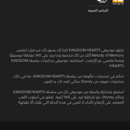
العناصر العنيفة
تذّوق موسيقى KINGDOM HEARTS كما لك يسبق لك من قبل! تتضمن
Melody of Memory أكثر من 20 شخصية وما يزيد على 140 مقطعًا موسيقيًا
ونمط تنافسي عبر الإنترنت. استكشف موسيقى وذكريات سلسلة KINGDOM
HEARTS!
تحكم في شخصيات مألوفة من سلسلة KINGDOM HEARTS، بما في ذلك
شخصيات ضيوف من Disney ستأتي لتمد لك يد العون.
استمتع بتشكيلة واسعة من موسيقى كل من سلسلة KINGDOM HEARTS
وعالم Disney، مع تشكيلة تزيد على 140 أغنية. تعمّق في أسلوب اللعب
المعتمد على الإيقاع بألحان لا تُنسى في هذه الرحلة التي عليك ألا تفوتها!