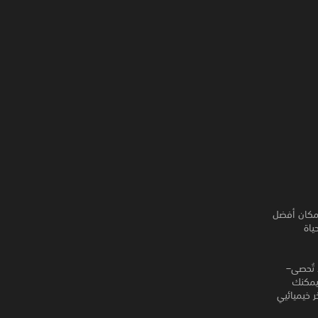
 مكان أفضل
حياة
لتي لا تُحصى–
 يمكنك
 خيميائيي