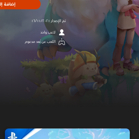
إضافة إل
تم الإصدار ١٦/١١/٢٠٢١
لاعب واحد
اللعب عن بُعد مدعوم