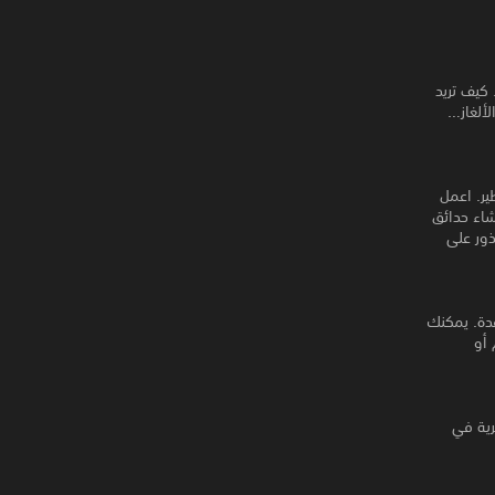
 كيف تريد
ألغاز…
ير. اعمل
شاء حدائق
ذور على
دة. يمكنك
 أو
حرية في