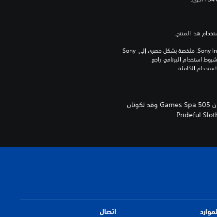
برامج مكتبة ©Sony Interactive Entertainment Inc. ملخصة بشكل حصري إلى Sony 
Interactive Entertainment Europe. تطبق شروط استخدام البرنامج، راجع 
© 2021. تم النشر بواسطة 505 Games. اسم Grow: Song of the Evertree وشعارها هما علامتان تجاريتان تخصان 505 Games Spa وقد تكونان
لموارد
اتصال