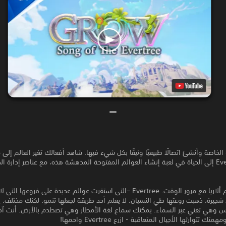
الخاصة وأنشئ اتصالًا طبيعيًا وثيقًا بكل شيء فيها. شاهد أفعالك تغير العالم إلى
وتعيد Evertree إلى الحياة في لعبة إنشاء العوالم المفتوحة المدهشة هذه، مع عناصر إدارة ال
تلاشت عوالم ألاريا مع مرور الوقت. Evertree –التي استقرت عوالم عديدة على فروعها ا
جيرة، ذهبت روعتها طي النسيان. لا يعلم أحد طريقة لجعلها تنمو. لكنك مختلف.
وهي تغني عبر السماء. يمكنك سماع لغة الأمطار وهي تصطدم بالأرض. أنت آخر