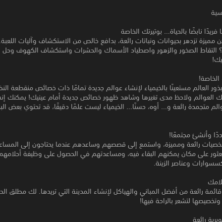
سية
فريدًا نابضًا بالحياة… بوتيرتك الخاصة
مميزة تزدهر بحيوانات ونباتات رائعة، بدافع خالص من الاستكشاف وآليات اللعبة.
التقاط الصخور والزهور واصطياد الأسماك والحشرات واستكشاف الكهوف وحل ال
يك!
الخاصة!
ذور العالم مستعينًا بالخيمياء لإنشاء عوالم جديدة تمامًا ذات خصائص منقطعة النظ
لك العوالم ولاحظ مدى تغيرها وشاهد ظهور خصائص جديدة أمام عينيك! يمكنك إن
م متجمدة رائعة و… أوه، حسنًا… الخيمياء ليست علمًا دقيقًا، قد تحتوي بعض الب
ددًا وأنشئ مجتمعًا!
خصيات رائعة ومميزة، واستمع إلى قصصهم وساعدهم عندما يحتاجون إلى المساع
عثور على مكان يمكنهم البقاء فيه، ومساعدتهم في الحصول على وظيفة أحلامهم
سسوارات وعناصر الزينة.
حلامك
قدم Grow قائمة رائعة من أفضل المباني والهياكل لإنشاء المدينة التي تريدها. لك مطلق ال
 وتخصيصها لتشعر بالراحة فيها!
رية رائعة