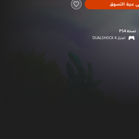
ى عربة التسوق
نسخة PS4‏
اهتزاز DUALSHOCK 4‏