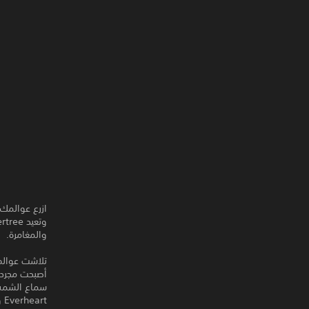
ازرع عوالمك 
والمغامرة.
أصبحت مجرد ش
سماع الشمس 
Everheart ومهمتك تتوارثها الأجيال المتعاقبة - ازرع Evertree واحمها!