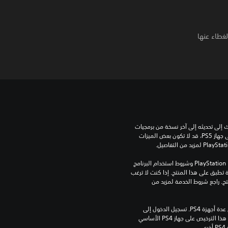
يد واكشف الغطاء عنها
للعب هذه اللعبة على جهاز PS5، قد يحتاج جهازك إلى تحديثه إلى آخر نسخة من برمجيات 
النظام. بالرغم من إمكانية لعب هذه اللعبة على جهاز PS5، قد لا تكون بعض الميزات 
تنزيل هذا المنتج عرضة لشروط خدمة PlayStation Network وشروط استخدام البرنامج 
الخاصة بنا بالإضافة إلى أي أحكام إضافية محددة تطبق على هذا المنتج. إذا كنت لا ترغب 
في قبول هذه الشروط، لا تقوم بتنزيل هذا المنتج. راجع شروط الخدمة لمزيد من 
مبلغ يدفع مرة واحدة مقابل ترخيص للتنزيل على عدة أجهزة PS4. تسجيل الدخول إلى 
PlayStation Network غير مطلوب لاستخدام هذا الترخيص على جهاز PS4 الأساسي 
.