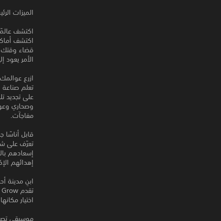
الميزات الرئي
اكتشف عالمًا 
اكتشف أماكن 
قضاء وقتك؟ 
الأمر يعود إل
ازرع عوالمك 
تعلم صناعة ب
على تجديد ت
وصحاري وعوال
مفاجآت.
قابل أناسًا ج
تعرّف على ش
إسعادهم بال
إهدائهم الإك
ابنِ مدينة أ
ت
اختيار مكانها
موسيقى تصوي