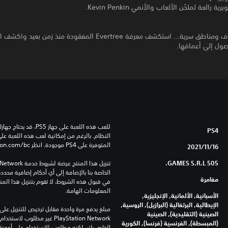
رائعة لملحّن الألعاب والأنمي Kevin Penkin.
أطلال وكهوف ومناطق سرية… استكشف معرفة Evertree المفقودة منذ زمن بع
صول إلى أعماقها.
PS4
المتوفرة على PS4 موجودة. انظر ‎PlayStation.com/bc لمزيد من التفاصيل.
16‏/11‏/2021
505 GAMES S.R.L.
مغامرة
المعلومات الهامة.
الأسبانية, الألمانية, الإنجليزية,
الإيطالية, البرتغالية (البرازيل), الروسية,
الصينية (التقليدية), الصينية
(المبسطة), الفرنسية (فرنسا), الكورية
الخاص بك، لكنه مطلوب للاستخدام على أجهزة PS4 أخرى