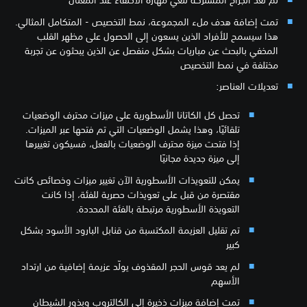
لم تعد الجراح المشتركة تلغي مهارة الاختفاء عند المغتال
تمت إضافة هدف ملء المجموعة، نمط التخصيص - المتكامل المثالي.
هذا سيسمح للأفراد الذين يسعون إلى الحصول على مظهر القلب
المخفي بالبحث عن مباريات بشكل منفصل عن الذين يبحثون عن تجربة
مختلفة في نمط التخصيص
تعديلات العناصر:
تحصل كل الكاتانا الأسطورية على ميزات محترف الوضعيات
تلقائيًا، وهذا يشمل الوضعيات التي تم فتحها عبر الميزات.
إذا فتحت ميزة محترف الوضعيات بالفعل، فسيكون تغييرها
إلى ميزة جديدة مجانيًا
يمكن للتعويذات الأسطورية الآن تغيير ميزات وخصائص كانت
مقتصرة من قبل على تعويذات حصرية للفئة، إذا كانت
التعويذة الأسطورية مرتبطة بالفئة المحددة.
تم تقليل العزيمة المكتسبة من قنابل البارود الأسود بشكل
كبير
لم يعد قوس الحجر المقذوف يولّد عزيمة إضافية من ارتداد
الأسهم
تمت إضافة ميزات ذخيرة إلى الكالتروب وبذور الشيطان