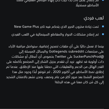
تم إصلاح عطل نادر جدًا حيث كان إنهاء البرنامج التعليمي لنمط
الأساطير مستحيلًا
لعب فردي
تمت زيادة مخزون الحرير الذي يتحكم فيه تاجر New Game Plus
تم إصلاح مشكلات الحوار والمقاطع السينمائية في اللعب الفردي
بينما لا نعمل حاليًا على أي ملفات تصحيح إضافية، سنواصل مراقبة الآراء
على مجتمعات Gotlegends subreddit والرسائل المرسلة إلى
@SuckerPunchProd على Twitter بخصوص أي أعطال أو مشكلات
ذات أولوية قد تظهر. نريد أن نتقدم بجزيل الشكر إلى المجتمع بأكمله على
القدر الهائل من الدعم والتعليقات التي حصلنا عليها منذ الإطلاق. عندما تم
إطلاق نمط الأساطير في أكتوبر 2020 ، لم نتوقع أبدًا وجود مثل هذا
المجتمع النشط بعد مرور أكثر من عام ونصف، ونحن نشعر بالامتنان الشديد
إلى كل مَن كان معنا في هذه الرحلة!