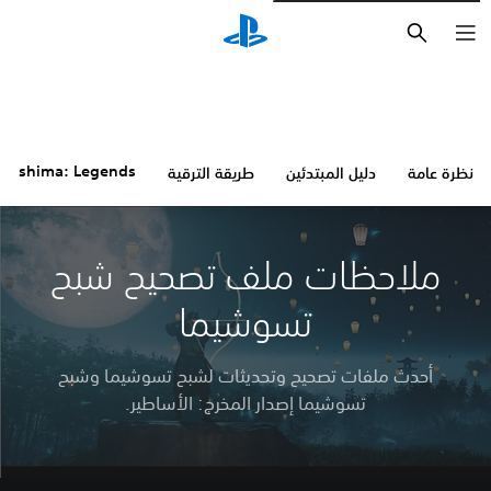
بحث
 Tsushima: Legends
نظرة عامة
دليل المبتدئين
طريقة الترقية
ملاحظات ملف تصحيح شبح
تسوشيما
أحدث ملفات تصحيح وتحديثات لشبح تسوشيما وشبح
تسوشيما إصدار المخرج: الأساطير.