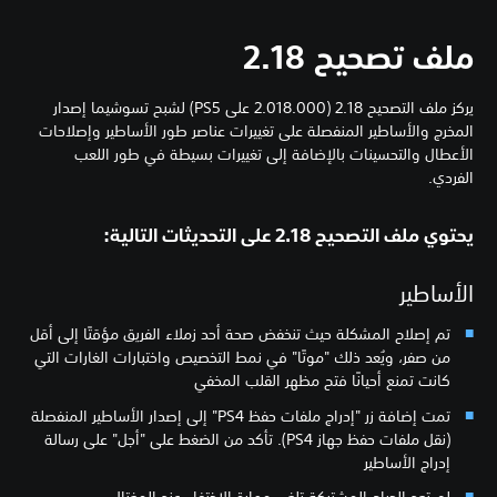
ملف تصحيح 2.18
يركز ملف التصحيح 2.18 (2.018.000 على PS5) لشبح تسوشيما إصدار
المخرج والأساطير المنفصلة على تغييرات عناصر طور الأساطير وإصلاحات
الأعطال والتحسينات بالإضافة إلى تغييرات بسيطة في طور اللعب
الفردي.
يحتوي ملف التصحيح 2.18 على التحديثات التالية:
الأساطير
تم إصلاح المشكلة حيث تنخفض صحة أحد زملاء الفريق مؤقتًا إلى أقل
من صفر، ويُعد ذلك "موتًا" في نمط التخصيص واختبارات الغارات التي
كانت تمنع أحيانًا فتح مظهر القلب المخفي
تمت إضافة زر "إدراج ملفات حفظ PS4" إلى إصدار الأساطير المنفصلة
(نقل ملفات حفظ جهاز PS4). تأكد من الضغط على "أجل" على رسالة
إدراج الأساطير